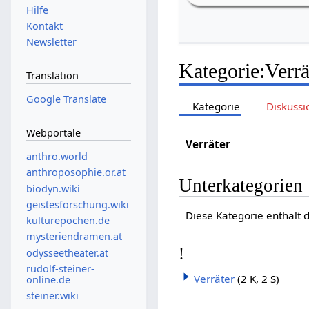
Hilfe
Kontakt
Newsletter
Kategorie
:
Verrä
Translation
Google Translate
Kategorie
Diskussi
Webportale
Verräter
anthro.world
anthroposophie.or.at
Unterkategorien
biodyn.wiki
geistesforschung.wiki
Diese Kategorie enthält 
kulturepochen.de
mysteriendramen.at
!
odysseetheater.at
rudolf-steiner-
Verräter
(2 K, 2 S)
online.de
steiner.wiki