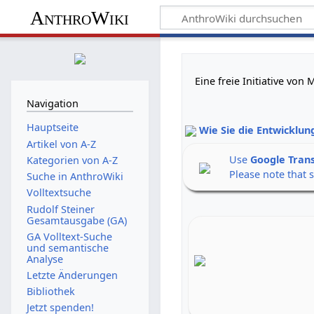
AnthroWiki
Eine freie Initiative vo
Navigation
Hauptseite
Wie Sie die Entwicklun
Artikel von A-Z
Use
Google Tran
Kategorien von A-Z
Please note that 
Suche in AnthroWiki
Volltextsuche
Rudolf Steiner
Gesamtausgabe (GA)
GA Volltext-Suche
und semantische
Analyse
Letzte Änderungen
Bibliothek
Jetzt spenden!