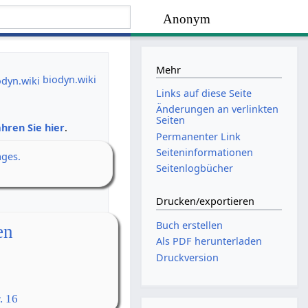
Anonym
Mehr
biodyn.wiki
Links auf diese Seite
Änderungen an verlinkten
Seiten
hren Sie hier
.
Permanenter Link
Seiten­­informationen
ages.
Seitenlogbücher
Drucken/­exportieren
Buch erstellen
en
Als PDF herunterladen
Druckversion
. 16