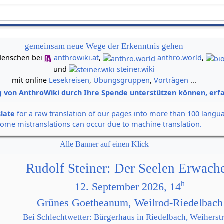
gemeinsam neue Wege der Erkenntnis gehen
n Menschen bei
anthrowiki.at
,
anthro.world
,
und
steiner.wiki
mit online
Lesekreisen
,
Übungsgruppen
,
Vorträgen
...
g von AnthroWiki durch Ihre Spende unterstützen können, erfa
slate
for a raw translation of our pages into more than 100 langu
some mistranslations can occur due to machine translation.
Alle Banner auf einen Klick
Rudolf Steiner: Der Seelen Erwach
h
12. September 2026, 14
Grünes Goetheanum, Weilrod-Riedelbach
Bei Schlechtwetter: Bürgerhaus in Riedelbach, Weiherstr