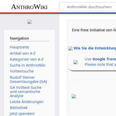
AnthroWiki
Eine freie Initiative vo
Navigation
Hauptseite
Wie Sie die Entwicklun
Artikel von A-Z
Use
Google Tran
Kategorien von A-Z
Please note that 
Suche in AnthroWiki
Volltextsuche
Rudolf Steiner
Gesamtausgabe (GA)
GA Volltext-Suche
und semantische
Analyse
Letzte Änderungen
Bibliothek
Jetzt spenden!