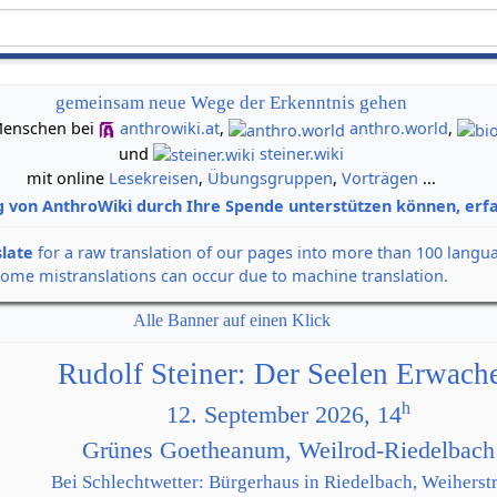
gemeinsam neue Wege der Erkenntnis gehen
n Menschen bei
anthrowiki.at
,
anthro.world
,
und
steiner.wiki
mit online
Lesekreisen
,
Übungsgruppen
,
Vorträgen
...
g von AnthroWiki durch Ihre Spende unterstützen können, erfa
slate
for a raw translation of our pages into more than 100 langu
some mistranslations can occur due to machine translation.
Alle Banner auf einen Klick
Rudolf Steiner: Der Seelen Erwach
h
12. September 2026, 14
Grünes Goetheanum, Weilrod-Riedelbach
Bei Schlechtwetter: Bürgerhaus in Riedelbach, Weiherstr