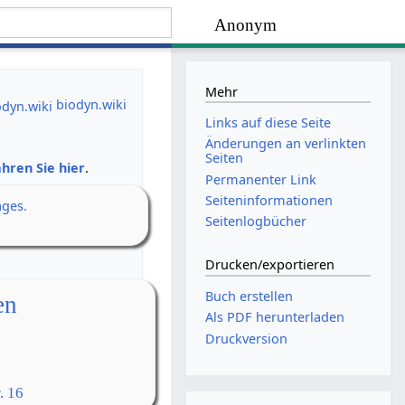
Anonym
Mehr
biodyn.wiki
Links auf diese Seite
Änderungen an verlinkten
Seiten
hren Sie hier
.
Permanenter Link
Seiten­­informationen
ages.
Seitenlogbücher
Drucken/­exportieren
Buch erstellen
en
Als PDF herunterladen
Druckversion
. 16