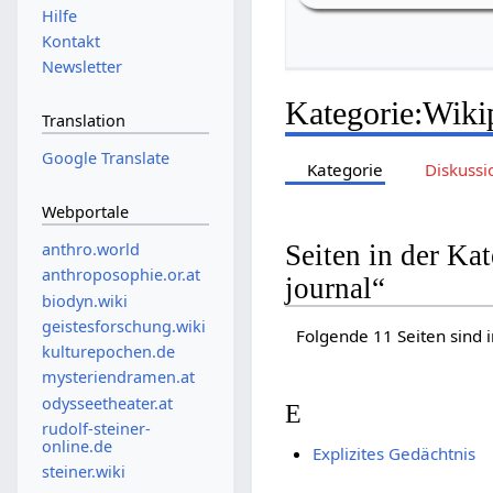
Hilfe
Kontakt
Newsletter
Kategorie
:
Wikip
Translation
Google Translate
Kategorie
Diskussi
Webportale
Seiten in der Ka
anthro.world
anthroposophie.or.at
journal“
biodyn.wiki
geistesforschung.wiki
Folgende 11 Seiten sind 
kulturepochen.de
mysteriendramen.at
odysseetheater.at
E
rudolf-steiner-
online.de
Explizites Gedächtnis
steiner.wiki