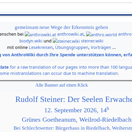
gemeinsam neue Wege der Erkenntnis gehen
 Menschen bei
anthrowiki.at
,
anthro
biodyn.wiki
und
steiner.wiki
mit online
Lesekreisen
,
Übungsgruppen
,
Vorträgen
...
g von AnthroWiki durch Ihre Spende unterstützen können, erfa
slate
for a raw translation of our pages into more than 100 langu
some mistranslations can occur due to machine translation.
Alle Banner auf einen Klick
Rudolf Steiner: Der Seelen Erwach
h
12. September 2026, 14
Grünes Goetheanum, Weilrod-Riedelbach
Bei Schlechtwetter: Bürgerhaus in Riedelbach, Weiherstr