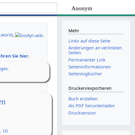
Anonym
Mehr
.world
,
Links auf diese Seite
Änderungen an verlinkten
Seiten
hren Sie hier
.
Permanenter Link
Seiten­­informationen
ages.
Seitenlogbücher
Drucken/­exportieren
Buch erstellen
en
Als PDF herunterladen
Druckversion
. 16