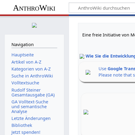
AnthroWiki
Eine freie Initiative von
Navigation
Hauptseite
Wie Sie die Entwicklun
Artikel von A-Z
Use
Google Tran
Kategorien von A-Z
Please note that 
Suche in AnthroWiki
Volltextsuche
Rudolf Steiner
Gesamtausgabe (GA)
GA Volltext-Suche
und semantische
Analyse
Letzte Änderungen
Bibliothek
Jetzt spenden!