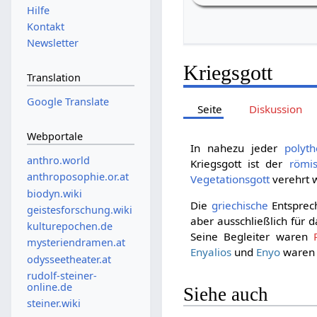
Hilfe
Kontakt
Newsletter
Kriegsgott
Translation
Google Translate
Seite
Diskussion
Webportale
In nahezu jeder
polyth
anthro.world
Kriegsgott ist der
römi
anthroposophie.or.at
Vegetationsgott
verehrt 
biodyn.wiki
Die
griechische
Entsprec
geistesforschung.wiki
aber ausschließlich für 
kulturepochen.de
Seine Begleiter waren
mysteriendramen.at
Enyalios
und
Enyo
waren G
odysseetheater.at
rudolf-steiner-
online.de
Siehe auch
steiner.wiki