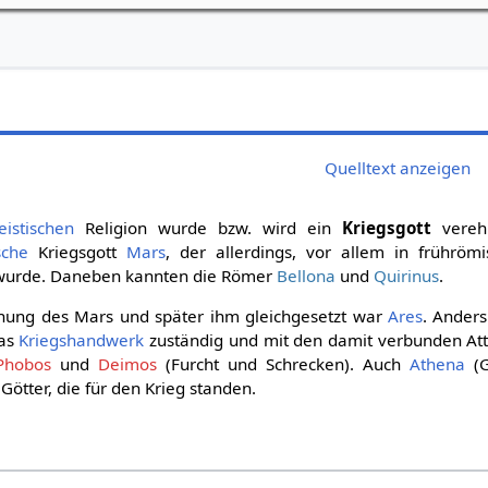
Quelltext anzeigen
eistischen
Religion wurde bzw. wird ein
Kriegsgott
verehr
sche
Kriegsgott
Mars
, der allerdings, vor allem in frührömi
wurde. Daneben kannten die Römer
Bellona
und
Quirinus
.
hung des Mars und später ihm gleichgesetzt war
Ares
. Anders
das
Kriegshandwerk
zuständig und mit den damit verbunden Attr
Phobos
und
Deimos
(Furcht und Schrecken). Auch
Athena
(G
ötter, die für den Krieg standen.