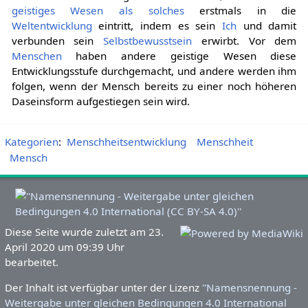
geistiges Wesen
als solches
erstmals in die
Weltentwicklung
eintritt, indem es sein
Ich
und damit
verbunden sein
Selbstbewusstsein
erwirbt. Vor dem
Menschen
haben andere geistige Wesen diese
Entwicklungsstufe durchgemacht, und andere werden ihm
folgen, wenn der Mensch bereits zu einer noch höheren
Daseinsform aufgestiegen sein wird.
Kategorien
:
Menschheitsentwicklung
Menschheit
Mensch
Diese Seite wurde zuletzt am 23.
April 2020 um 09:39 Uhr
bearbeitet.
Der Inhalt ist verfügbar unter der Lizenz
''Namensnennung -
Weitergabe unter gleichen Bedingungen 4.0 International