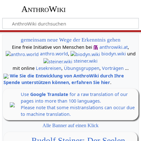
AnthroWiki
gemeinsam neue Wege der Erkenntnis gehen
Eine freie Initiative von Menschen bei
anthrowiki.at
,
anthro.world
,
biodyn.wiki
und
steiner.wiki
mit online
Lesekreisen
,
Übungsgruppen
,
Vorträgen
...
Wie Sie die Entwicklung von AnthroWiki durch Ihre
Spende unterstützen können, erfahren Sie hier
.
Use
Google Translate
for a raw translation of our
pages into more than 100 languages.
Please note that some mistranslations can occur due
to machine translation.
Alle Banner auf einen Klick
Rudolf Steiner: Der Seelen