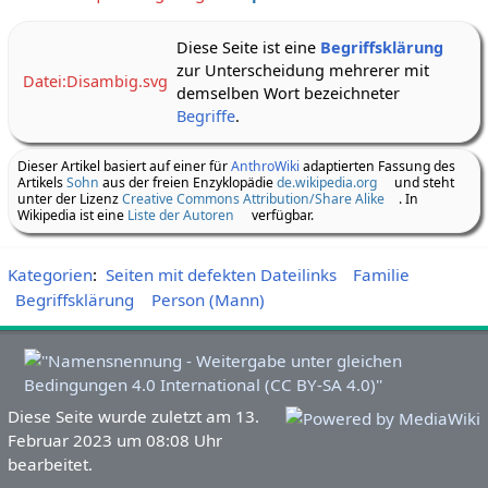
Diese Seite ist eine
Begriffsklärung
zur Unterscheidung mehrerer mit
Datei:Disambig.svg
demselben Wort bezeichneter
Begriffe
.
Dieser Artikel basiert auf einer für
AnthroWiki
adaptierten Fassung des
Artikels
Sohn
aus der freien Enzyklopädie
de.wikipedia.org
und steht
unter der Lizenz
Creative Commons Attribution/Share Alike
. In
Wikipedia ist eine
Liste der Autoren
verfügbar.
Kategorien
:
Seiten mit defekten Dateilinks
Familie
Begriffsklärung
Person (Mann)
Diese Seite wurde zuletzt am 13.
Februar 2023 um 08:08 Uhr
bearbeitet.