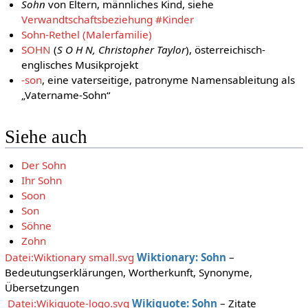
Sohn
von Eltern, männliches Kind, siehe
Verwandtschaftsbeziehung #Kinder
Sohn-Rethel (Malerfamilie)
SOHN
(
S O H N, Christopher Taylor
), österreichisch-
englisches Musikprojekt
-son
, eine vaterseitige, patronyme Namensableitung als
„Vatername-Sohn“
Siehe auch
Der Sohn
Ihr Sohn
Soon
Son
Söhne
Zohn
Datei:Wiktionary small.svg
Wiktionary: Sohn
–
Bedeutungserklärungen, Wortherkunft, Synonyme,
Übersetzungen
Datei:Wikiquote-logo.svg
Wikiquote: Sohn
– Zitate