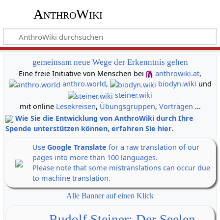
AnthroWiki
gemeinsam neue Wege der Erkenntnis gehen
Eine freie Initiative von Menschen bei
anthrowiki.at
,
anthro.world
,
biodyn.wiki
und
steiner.wiki
mit online
Lesekreisen
,
Übungsgruppen
,
Vorträgen
...
Wie Sie die Entwicklung von AnthroWiki durch Ihre
Spende unterstützen können, erfahren Sie hier
.
Use
Google Translate
for a raw translation of our
pages into more than 100 languages.
Please note that some mistranslations can occur due
to machine translation.
Alle Banner auf einen Klick
Rudolf Steiner: Der Seelen