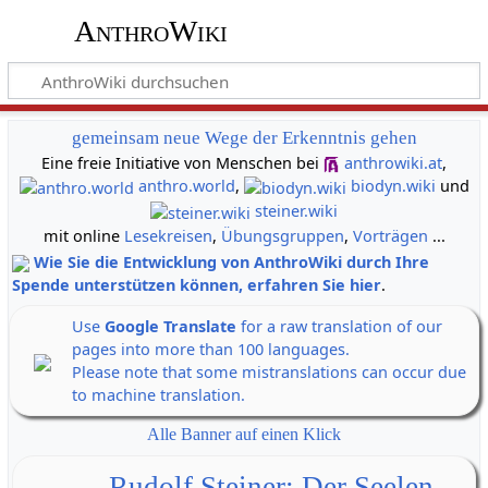
AnthroWiki
gemeinsam neue Wege der Erkenntnis gehen
Eine freie Initiative von Menschen bei
anthrowiki.at
,
anthro.world
,
biodyn.wiki
und
steiner.wiki
mit online
Lesekreisen
,
Übungsgruppen
,
Vorträgen
...
Wie Sie die Entwicklung von AnthroWiki durch Ihre
Spende unterstützen können, erfahren Sie hier
.
Use
Google Translate
for a raw translation of our
pages into more than 100 languages.
Please note that some mistranslations can occur due
to machine translation.
Alle Banner auf einen Klick
Rudolf Steiner: Der Seelen