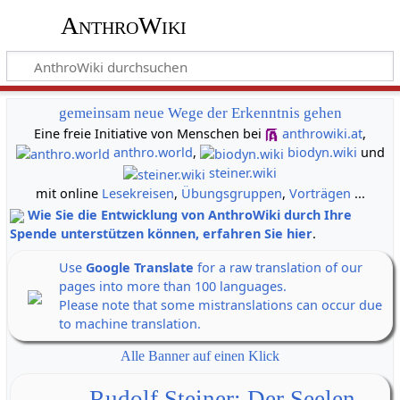
AnthroWiki
gemeinsam neue Wege der Erkenntnis gehen
Eine freie Initiative von Menschen bei
anthrowiki.at
,
anthro.world
,
biodyn.wiki
und
steiner.wiki
mit online
Lesekreisen
,
Übungsgruppen
,
Vorträgen
...
Wie Sie die Entwicklung von AnthroWiki durch Ihre
Spende unterstützen können, erfahren Sie hier
.
Use
Google Translate
for a raw translation of our
pages into more than 100 languages.
Please note that some mistranslations can occur due
to machine translation.
Alle Banner auf einen Klick
Rudolf Steiner: Der Seelen