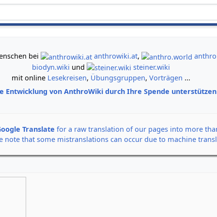
gemeinsam neue Wege der Erkenntnis gehen
 Menschen bei
anthrowiki.at
,
anthro
biodyn.wiki
und
steiner.wiki
mit online
Lesekreisen
,
Übungsgruppen
,
Vorträgen
...
ie Entwicklung von AnthroWiki durch Ihre Spende unterstütze
oogle Translate
for a raw translation of our pages into more th
e note that some mistranslations can occur due to machine transl
Alle Banner auf einen Klick
Rudolf Steiner: Der Seel
12. September 2026,