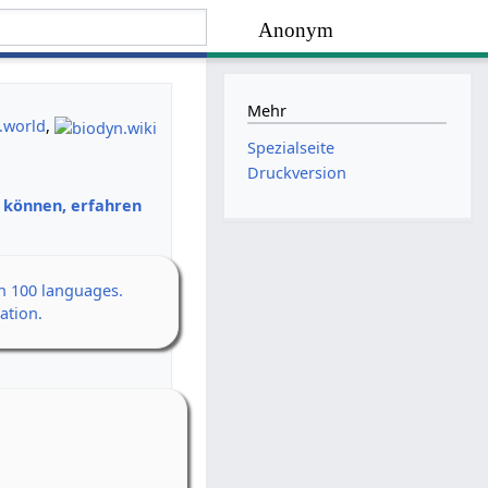
Anonym
Mehr
.world
,
Spezialseite
Druckversion
n können, erfahren
an 100 languages.
ation.
en Erwachen
h
 14