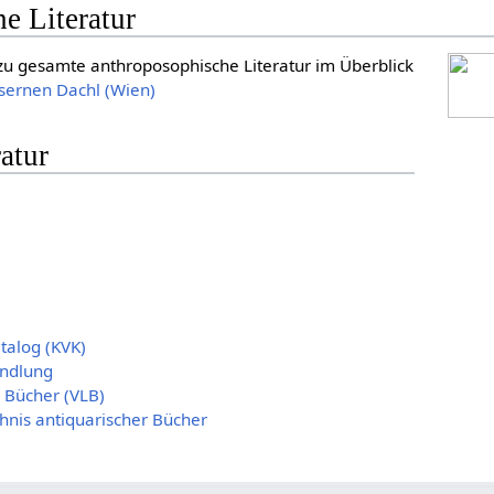
e Literatur
zu gesamte anthroposophische Literatur im Überblick
ernen Dachl (Wien)
atur
atalog (KVK)
ndlung
r Bücher (VLB)
hnis antiquarischer Bücher