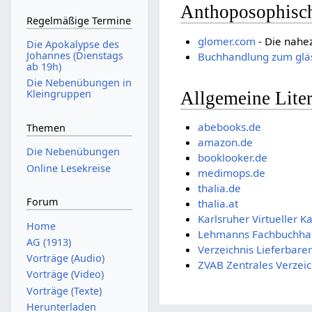
Anthoposophisch
Regelmäßige Termine
glomer.com
- Die nahe
Die Apokalypse des
Johannes (Dienstags
Buchhandlung zum gläs
ab 19h)
Die Nebenübungen in
Kleingruppen
Allgemeine Liter
abebooks.de
Themen
amazon.de
Die Nebenübungen
booklooker.de
Online Lesekreise
medimops.de
thalia.de
Forum
thalia.at
Karlsruher Virtueller K
Home
Lehmanns Fachbuchha
AG (1913)
Verzeichnis Lieferbare
Vorträge (Audio)
ZVAB Zentrales Verzeic
Vorträge (Video)
Vorträge (Texte)
Herunterladen