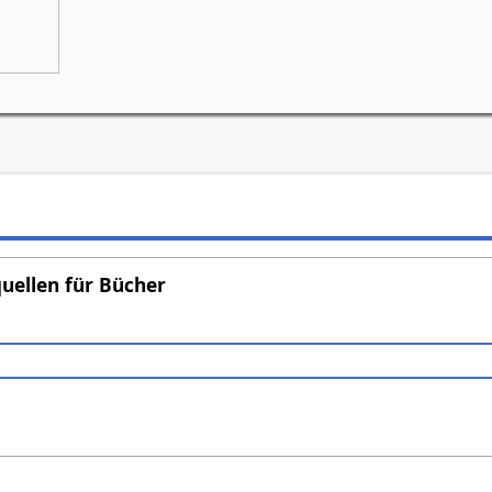
Grünes Goetheanum, Weilrod
Bei Schlechtwetter: Bürgerhaus in Riedel
uellen für Bücher