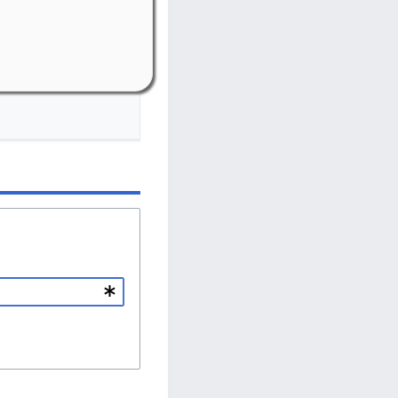
-Riedelbach
bach, Weiherstr. 16