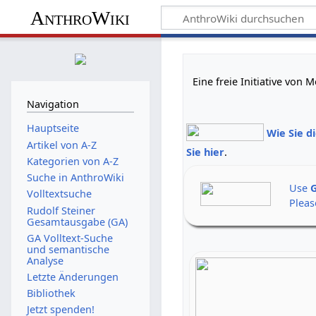
AnthroWiki
Eine freie Initiative von
Navigation
Hauptseite
Wie Sie d
Artikel von A-Z
Sie hier
.
Kategorien von A-Z
Suche in AnthroWiki
Use
G
Volltextsuche
Pleas
Rudolf Steiner
Gesamtausgabe (GA)
GA Volltext-Suche
und semantische
Analyse
Letzte Änderungen
Bibliothek
Jetzt spenden!