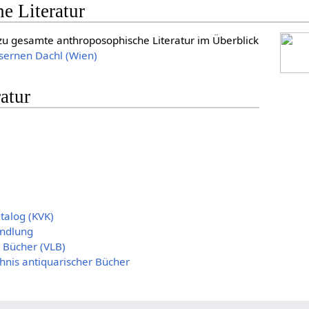
e Literatur
zu gesamte anthroposophische Literatur im Überblick
ernen Dachl (Wien)
atur
atalog (KVK)
ndlung
r Bücher (VLB)
hnis antiquarischer Bücher