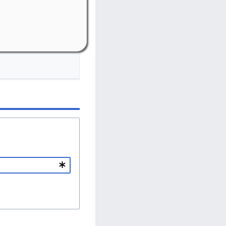
-Riedelbach
bach, Weiherstr. 16