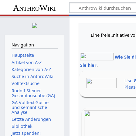
AnthroWiki
Eine freie Initiative
Navigation
Hauptseite
Wie Sie d
Artikel von A-Z
Sie hier
.
Kategorien von A-Z
Suche in AnthroWiki
Use
G
Volltextsuche
Pleas
Rudolf Steiner
Gesamtausgabe (GA)
GA Volltext-Suche
und semantische
Analyse
Letzte Änderungen
Bibliothek
Jetzt spenden!