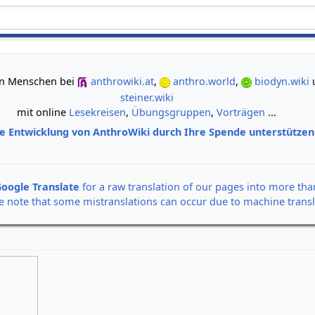
gemeinsam neue Wege der Erkenntnis gehen
 von Menschen bei
anthrowiki.at
,
anthro.world
,
biodyn.wiki
steiner.wiki
mit online
Lesekreisen
,
Übungsgruppen
,
Vorträgen
...
ie Entwicklung von AnthroWiki durch Ihre Spende unterstütze
oogle Translate
for a raw translation of our pages into more th
e note that some mistranslations can occur due to machine transl
Alle Banner auf einen Klick
Rudolf Steiner: Der Seel
12. September 2026,