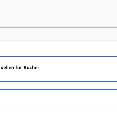
Grünes Goetheanum, Weilrod
Bei Schlechtwetter: Bürgerhaus in Riedel
uellen für Bücher