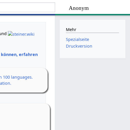
Anonym
Mehr
und
Spezialseite
Druckversion
n können, erfahren
an 100 languages.
ation.
en Erwachen
h
 14