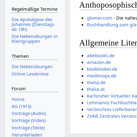
Anthoposophisch
Regelmäßige Termine
glomer.com
- Die nahe
Die Apokalypse des
Buchhandlung zum gläs
Johannes (Dienstags
ab 19h)
Die Nebenübungen in
Allgemeine Liter
Kleingruppen
abebooks.de
Themen
amazon.de
Die Nebenübungen
booklooker.de
Online Lesekreise
medimops.de
thalia.de
Forum
thalia.at
Karlsruher Virtueller K
Home
Lehmanns Fachbuchha
AG (1913)
Verzeichnis Lieferbare
Vorträge (Audio)
ZVAB Zentrales Verzeic
Vorträge (Video)
Vorträge (Texte)
Herunterladen