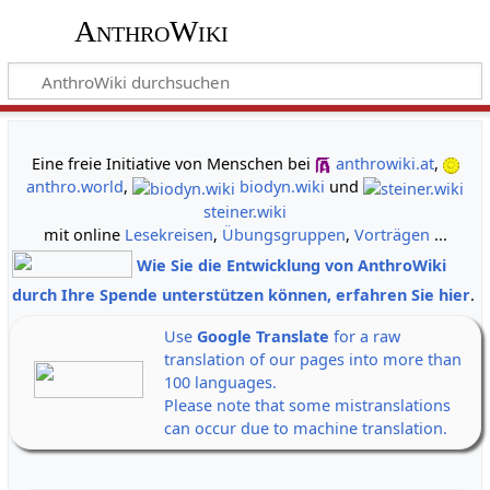
AnthroWiki
gemeinsam neue Wege der Erkenntnis gehen
Eine freie Initiative von Menschen bei
anthrowiki.at
,
anthro.world
,
biodyn.wiki
und
steiner.wiki
mit online
Lesekreisen
,
Übungsgruppen
,
Vorträgen
...
Wie Sie die Entwicklung von AnthroWiki
durch Ihre Spende unterstützen können, erfahren Sie hier
.
Use
Google Translate
for a raw
translation of our pages into more than
100 languages.
Please note that some mistranslations
can occur due to machine translation.
Alle Banner auf einen Klick