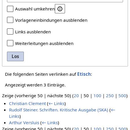
Auswahl umkehren
Vorlageneinbindungen ausblenden
Links ausblenden
Weiterleitungen ausblenden
Los
Die folgenden Seiten verlinken auf
Etisch
:
Angezeigt werden 3 Einträge.
Zeige (
vorherige 50
|
nächste 50
) (
20
|
50
|
100
|
250
|
500
)
Christian Clement
(
← Links
)
Rudolf Steiner. Schriften. Kritische Ausgabe (SKA)
(
←
Links
)
Arthur Versluis
(
← Links
)
Zeige (
vorherige 50
|
nächste 50
) (
20
|
50
|
100
|
250
|
500
)