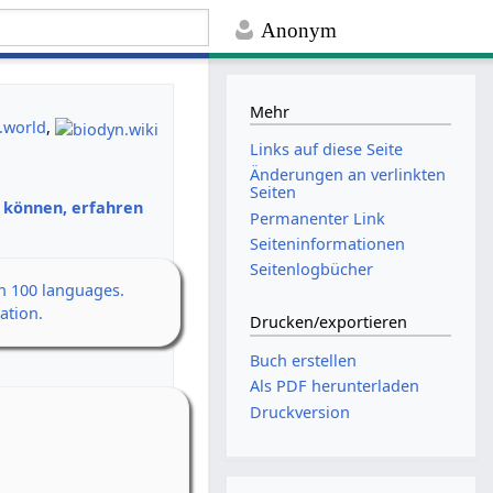
Anonym
Mehr
.world
,
Links auf diese Seite
Änderungen an verlinkten
Seiten
n können, erfahren
Permanenter Link
Seiten­­informationen
Seitenlogbücher
an 100 languages.
ation.
Drucken/­exportieren
Buch erstellen
Als PDF herunterladen
Druckversion
en Erwachen
h
 14