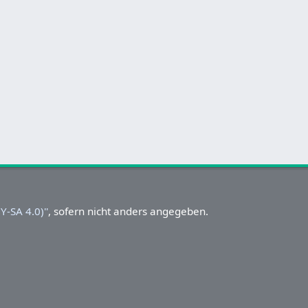
-SA 4.0)''
, sofern nicht anders angegeben.