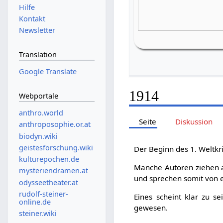
Hilfe
Kontakt
Newsletter
Translation
Google Translate
1914
Webportale
anthro.world
Seite
Diskussion
anthroposophie.or.at
biodyn.wiki
geistesforschung.wiki
Der Beginn des 1. Weltkr
kulturepochen.de
Manche Autoren ziehen a
mysteriendramen.at
und sprechen somit von 
odysseetheater.at
rudolf-steiner-
Eines scheint klar zu s
online.de
gewesen.
steiner.wiki