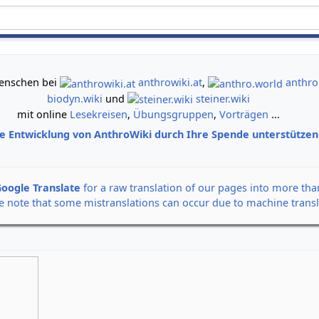
gemeinsam neue Wege der Erkenntnis gehen
 Menschen bei
anthrowiki.at
,
anthro
biodyn.wiki
und
steiner.wiki
mit online
Lesekreisen
,
Übungsgruppen
,
Vorträgen
...
ie Entwicklung von AnthroWiki durch Ihre Spende unterstütze
oogle Translate
for a raw translation of our pages into more th
e note that some mistranslations can occur due to machine transl
Alle Banner auf einen Klick
Rudolf Steiner: Der Seel
12. September 2026,