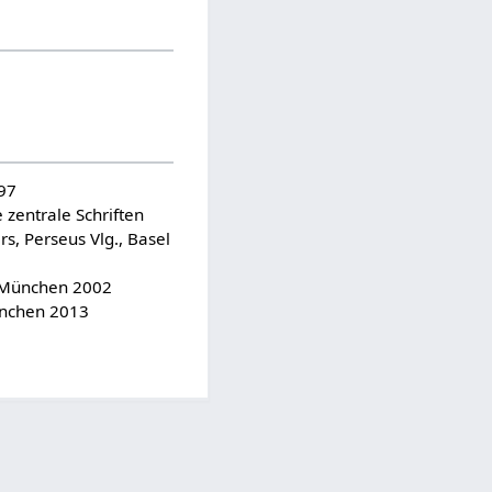
997
 zentrale Schriften
s, Perseus Vlg., Basel
B, München 2002
ünchen 2013