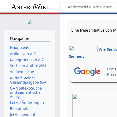
AnthroWiki
Eine freie Initiative von
Navigation
Hauptseite
Wie Sie d
Artikel von A-Z
Sie hier
.
Kategorien von A-Z
Suche in AnthroWiki
Use
G
Volltextsuche
Pleas
Rudolf Steiner
Gesamtausgabe (GA)
GA Volltext-Suche
und semantische
Analyse
Letzte Änderungen
Bibliothek
Jetzt spenden!