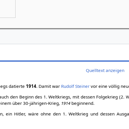
Grünes Goetheanum, Weilrod
Bei Schlechtwetter: Bürgerhaus in Riedel
Quelltext anzeigen
iegs datierte
1914
. Damit war
Rudolf Steiner
vor eine völlig neue
uch den Beginn des 1. Weltkriegs, mit dessen Folgekrieg (2. 
einem über 30-jährigen-Krieg,
1914
beginnend.
ein, ein Hitler, wäre ohne den 1. Weltkrieg und dessen Aus