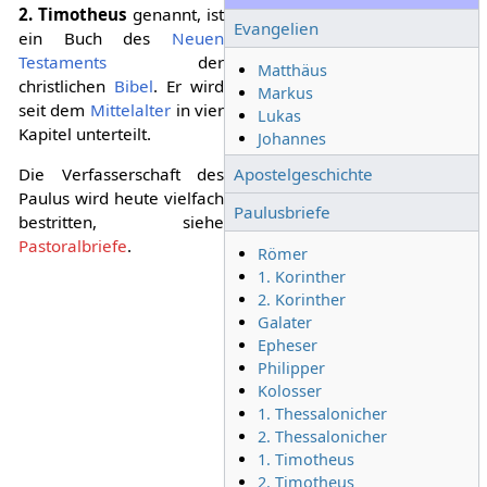
2. Timotheus
genannt, ist
Evangelien
ein Buch des
Neuen
Testaments
der
Matthäus
christlichen
Bibel
. Er wird
Markus
seit dem
Mittelalter
in vier
Lukas
Kapitel unterteilt.
Johannes
Die Verfasserschaft des
Apostelgeschichte
Paulus wird heute vielfach
Paulusbriefe
bestritten, siehe
Pastoralbriefe
.
Römer
1. Korinther
2. Korinther
Galater
Epheser
Philipper
Kolosser
1. Thessalonicher
2. Thessalonicher
1. Timotheus
2. Timotheus