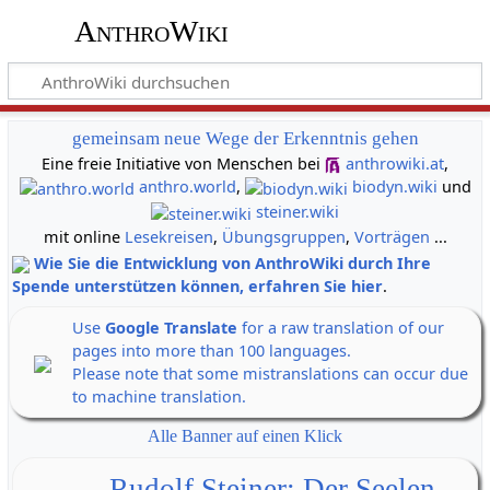
AnthroWiki
gemeinsam neue Wege der Erkenntnis gehen
Eine freie Initiative von Menschen bei
anthrowiki.at
,
anthro.world
,
biodyn.wiki
und
steiner.wiki
mit online
Lesekreisen
,
Übungsgruppen
,
Vorträgen
...
Wie Sie die Entwicklung von AnthroWiki durch Ihre
Spende unterstützen können, erfahren Sie hier
.
Use
Google Translate
for a raw translation of our
pages into more than 100 languages.
Please note that some mistranslations can occur due
to machine translation.
Alle Banner auf einen Klick
Rudolf Steiner: Der Seelen