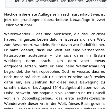
- Der Bau des Goetheanums
Der Brand des Goetheanums
Nachdem die erste Auflage sehr rasch ausverkauft war, ist
jetzt die grundlegend überarbeitete Neuauflage in zwei
Teilen verfügbar!
Weltenwandler – das sind Menschen, die das Schicksal
haben, ihr ganzes Leben dafür einzusetzen, um die Welt
zum Besseren zu wandeln. Einer davon war Rudolf Steiner.
Er hatte geahnt, dass die Welt auf eine verheerende
Katastrophe zusteuerte – die sich dann im Ersten
Weltkrieg Bahn brach. Um dem aber etwas
entgegenzusetzen, hatte er eine neue Weltanschauung
begründet: die Anthroposophie. Doch er wusste, dass es
noch mehr bräuchte. Ab 1911 setzt er seine Kraft restlos
dafür ein, ein Zentrum für diese neue Bewegung zu
schaffen, das er bis August 1914 aufgebaut haben wollte.
Dabei schwebt ihm sogar ein vollkommen neuer Baustil
vor: ein Doppelkuppelbau, das erste architektonische
Wunderwerk dieser Art in der Welt. Dieses Buch gewinnt
seine Einzigartigkeit aus der gelungenen Synthese von