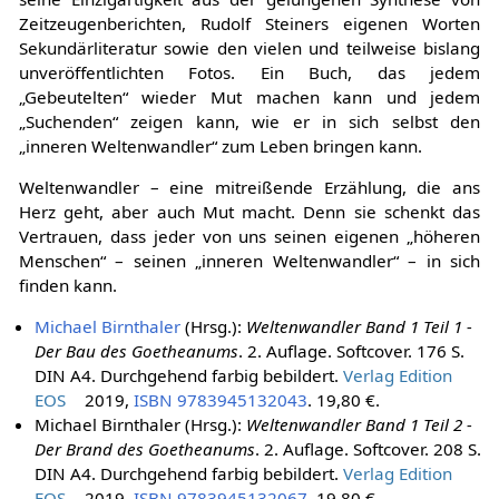
Zeitzeugenberichten, Rudolf Steiners eigenen Worten
Sekundärliteratur sowie den vielen und teilweise bislang
unveröffentlichten Fotos. Ein Buch, das jedem
„Gebeutelten“ wieder Mut machen kann und jedem
„Suchenden“ zeigen kann, wie er in sich selbst den
„inneren Weltenwandler“ zum Leben bringen kann.
Weltenwandler – eine mitreißende Erzählung, die ans
Herz geht, aber auch Mut macht. Denn sie schenkt das
Vertrauen, dass jeder von uns seinen eigenen „höheren
Menschen“ – seinen „inneren Weltenwandler“ – in sich
finden kann.
Michael Birnthaler
(Hrsg.):
Weltenwandler Band 1 Teil 1 -
Der Bau des Goetheanums
. 2. Auflage. Softcover. 176 S.
DIN A4. Durchgehend farbig bebildert.
Verlag Edition
EOS
2019,
ISBN 9783945132043
. 19,80 €.
Michael Birnthaler (Hrsg.):
Weltenwandler Band 1 Teil 2 -
Der Brand des Goetheanums
. 2. Auflage. Softcover. 208 S.
DIN A4. Durchgehend farbig bebildert.
Verlag Edition
EOS
2019,
ISBN 9783945132067
. 19,80 €.