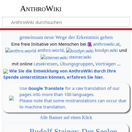
AnthroWiki
gemeinsam neue Wege der Erkenntnis gehen
Eine freie Initiative von Menschen bei
anthrowiki.at
,
anthro.world
,
biodyn.wiki
und
steiner.wiki
mit online
Lesekreisen
,
Übungsgruppen
,
Vorträgen
...
Wie Sie die Entwicklung von AnthroWiki durch Ihre
Spende unterstützen können, erfahren Sie hier
.
Use
Google Translate
for a raw translation of our
pages into more than 100 languages.
Please note that some mistranslations can occur due
to machine translation.
Alle Banner auf einen Klick
Rudolf Steiner: Der Seelen