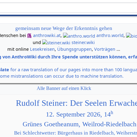
gemeinsam neue Wege der Erkenntnis gehen
n Menschen bei
anthrowiki.at
,
anthro.world
,
und
steiner.wiki
mit online
Lesekreisen
,
Übungsgruppen
,
Vorträgen
...
g von AnthroWiki durch Ihre Spende unterstützen können, erfa
slate
for a raw translation of our pages into more than 100 langu
some mistranslations can occur due to machine translation.
Alle Banner auf einen Klick
Rudolf Steiner: Der Seelen Erwach
h
12. September 2026, 14
Grünes Goetheanum, Weilrod-Riedelbach
Bei Schlechtwetter: Bürgerhaus in Riedelbach, Weiherstr