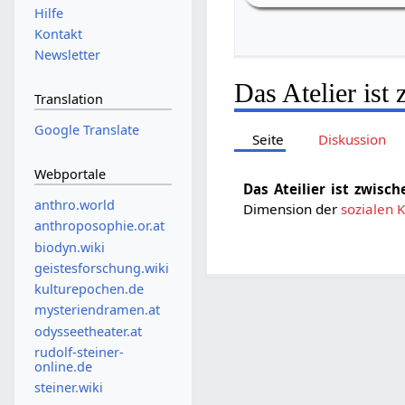
Hilfe
Kontakt
Newsletter
Das Atelier is
Translation
Google Translate
Seite
Diskussion
Webportale
Das Ateilier ist zwis
anthro.world
Dimension der
sozialen 
anthroposophie.or.at
biodyn.wiki
geistesforschung.wiki
kulturepochen.de
mysteriendramen.at
odysseetheater.at
rudolf-steiner-
online.de
steiner.wiki