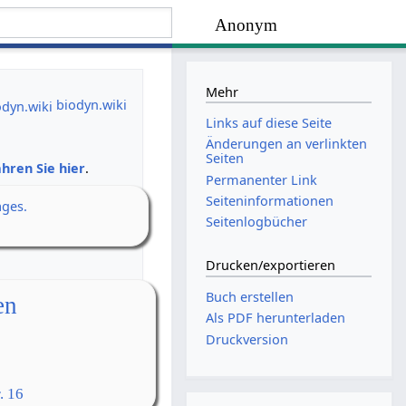
Anonym
Mehr
biodyn.wiki
Links auf diese Seite
Änderungen an verlinkten
Seiten
hren Sie hier
.
Permanenter Link
Seiten­­informationen
ages.
Seitenlogbücher
Drucken/­exportieren
Buch erstellen
en
Als PDF herunterladen
Druckversion
. 16