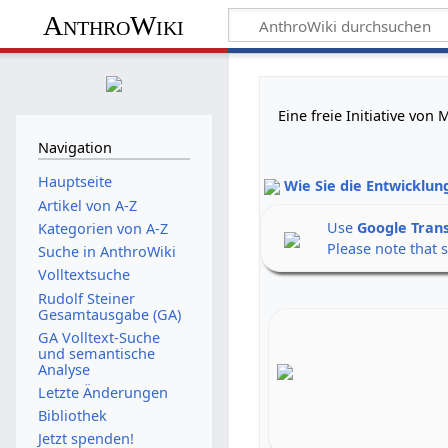
AnthroWiki
Eine freie Initiative vo
Navigation
Hauptseite
Wie Sie die Entwicklun
Artikel von A-Z
Use
Google Tran
Kategorien von A-Z
Please note that 
Suche in AnthroWiki
Volltextsuche
Rudolf Steiner
Gesamtausgabe (GA)
GA Volltext-Suche
und semantische
Analyse
Letzte Änderungen
Bibliothek
Jetzt spenden!