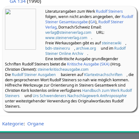
Rudolf Steiner:
Die Welt der Sinne und die Welt des Geistes
,
GA 134
(1990)
Literaturangaben zum Werk
Rudolf Steiners
folgen, wenn nicht anders angegeben, der
Rudolf
Steiner Gesamtausgabe
(
GA
),
Rudolf Steiner
Verlag
, Dornach/Schweiz Email:
verlag@steinerverlag.com
URL:
www.steinerverlag.com
.
Freie Werkausgaben gibt es auf
steiner.wiki
,
bdn-steiner.ru
,
archive.org
und im
Rudolf
Steiner Online Archiv
.
Eine
textkritische
Ausgabe grundlegender
Schriften Rudolf Steiners bietet die
Kritische Ausgabe (SKA)
(Hrsg.
Christian Clement
):
steinerkritischeausgabe.com
Die
Rudolf Steiner Ausgaben
basieren auf
Klartextnachschriften
, die
dem gesprochenen Wort Rudolf Steiners so nah wie möglich kommen.
Hilfreiche Werkzeuge zur Orientierung in Steiners Gesamtwerk sind
Christian Karls
kostenlos online verfügbares
Handbuch zum Werk Rudolf
Steiners
und
Urs Schwendeners Nachschlagewerk
Anthroposophie
unter weitestgehender Verwendung des Originalwortlautes Rudolf
Steiners.
Kategorie
:
Organe