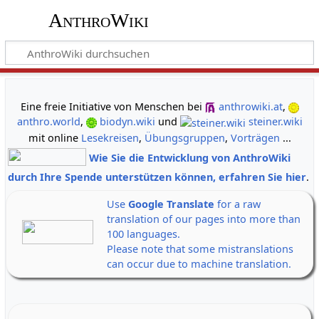
AnthroWiki
gemeinsam neue Wege der Erkenntnis gehen
Eine freie Initiative von Menschen bei
anthrowiki.at
,
anthro.world
,
biodyn.wiki
und
steiner.wiki
mit online
Lesekreisen
,
Übungsgruppen
,
Vorträgen
...
Wie Sie die Entwicklung von AnthroWiki
durch Ihre Spende unterstützen können, erfahren Sie hier
.
Use
Google Translate
for a raw
translation of our pages into more than
100 languages.
Please note that some mistranslations
can occur due to machine translation.
Alle Banner auf einen Klick