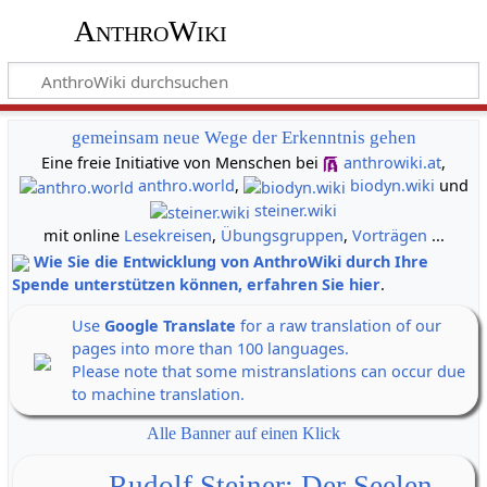
AnthroWiki
gemeinsam neue Wege der Erkenntnis gehen
Eine freie Initiative von Menschen bei
anthrowiki.at
,
anthro.world
,
biodyn.wiki
und
steiner.wiki
mit online
Lesekreisen
,
Übungsgruppen
,
Vorträgen
...
Wie Sie die Entwicklung von AnthroWiki durch Ihre
Spende unterstützen können, erfahren Sie hier
.
Use
Google Translate
for a raw translation of our
pages into more than 100 languages.
Please note that some mistranslations can occur due
to machine translation.
Alle Banner auf einen Klick
Rudolf Steiner: Der Seelen