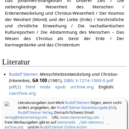
Das Johannes-Evangelium in unserer Zeit / Die
siebengliedrige Wesenheit des Menschen /
Erdenentwickelung und Christus-Wesenheit / Der Kosmos
der Weisheit (Mond) und der Liebe (Erde) / Vorchristliche
und christliche Einweihung / Die nachatlantischen
Kulturepochen / Die Abstammung des Menschen – Das
Wesen des Christus als Geist der Erde / Der
Karmagedanke und das Christentum
Literatur
Rudolf Steiner
:
Menschheitsentwickelung und Christus-
Erkenntnis
,
GA 100
(1981),
ISBN 3-7274-1000-0
pdf
pdf(2)
html
mobi
epub
archive.org
English:
rsarchive.org
Literaturangaben zum Werk
Rudolf Steiners
folgen, wenn nicht
anders angegeben, der
Rudolf Steiner Gesamtausgabe
(
GA
),
Rudolf Steiner Verlag
, Dornach/Schweiz Email:
verlag@steinerverlag.com
URL:
www.steinerverlag.com
.
Freie Werkausgaben gibt es auf
steiner.wiki
,
bdn-steiner.ru
,
archive.org
und im
Rudolf Steiner Online Archiv
.