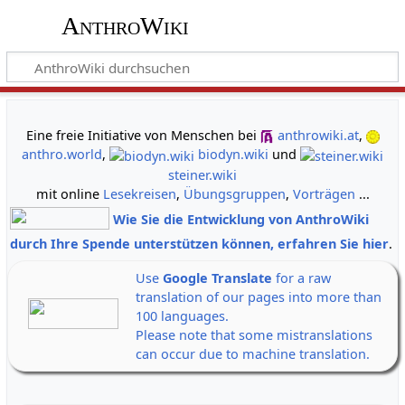
AnthroWiki
gemeinsam neue Wege der Erkenntnis gehen
Eine freie Initiative von Menschen bei
anthrowiki.at
,
anthro.world
,
biodyn.wiki
und
steiner.wiki
mit online
Lesekreisen
,
Übungsgruppen
,
Vorträgen
...
Wie Sie die Entwicklung von AnthroWiki
durch Ihre Spende unterstützen können, erfahren Sie hier
.
Use
Google Translate
for a raw
translation of our pages into more than
100 languages.
Please note that some mistranslations
can occur due to machine translation.
Alle Banner auf einen Klick