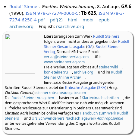
Rudolf Steiner
:
Goethes Weltanschauung
, 8. Auflage,
GA 6
(1990),
ISBN 978-3-7274-0060-5
;
Tb 625
,
ISBN 978-3-
7274-6250-4
pdf
pdf(2)
html
mobi
epub
archive.org
English:
rsarchive.org
Literaturangaben zum Werk
Rudolf Steiners
folgen, wenn nicht anders angegeben, der
Rudolf
Steiner Gesamtausgabe
(
GA
),
Rudolf Steiner
Verlag
, Dornach/Schweiz Email:
verlag@steinerverlag.com
URL:
www.steinerverlag.com
.
Freie Werkausgaben gibt es auf
steiner.wiki
,
bdn-steiner.ru
,
archive.org
und im
Rudolf
Steiner Online Archiv
.
Eine
textkritische
Ausgabe grundlegender
Schriften Rudolf Steiners bietet die
Kritische Ausgabe (SKA)
(Hrsg.
Christian Clement
):
steinerkritischeausgabe.com
Die
Rudolf Steiner Ausgaben
basieren auf
Klartextnachschriften
, die
dem gesprochenen Wort Rudolf Steiners so nah wie möglich kommen.
Hilfreiche Werkzeuge zur Orientierung in Steiners Gesamtwerk sind
Christian Karls
kostenlos online verfügbares
Handbuch zum Werk Rudolf
Steiners
und
Urs Schwendeners Nachschlagewerk
Anthroposophie
unter weitestgehender Verwendung des Originalwortlautes Rudolf
Steiners.