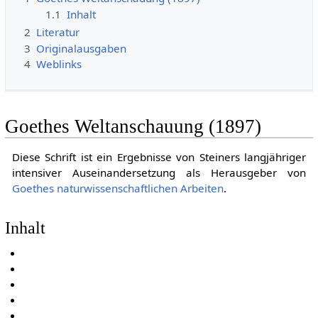
1.1
Inhalt
2
Literatur
3
Originalausgaben
4
Weblinks
Goethes Weltanschauung (1897)
Diese Schrift ist ein Ergebnisse von Steiners langjähriger
intensiver Auseinandersetzung als Herausgeber von
Goethes naturwissenschaftlichen Arbeiten
.
Inhalt
VORREDE ZUR NEUEN AUSGABE
VORREDE ZUR ERSTEN AUFLAGE
EINLEITUNG
GOETHE UND SCHILLER
DIE PLATONISCHE WELTANSCHAUUNG