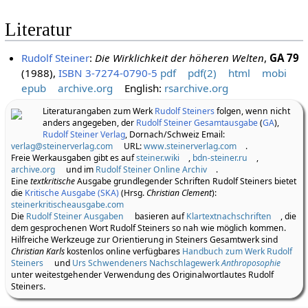
Literatur
Rudolf Steiner
:
Die Wirklichkeit der höheren Welten
,
GA 79
(1988),
ISBN 3-7274-0790-5
pdf
pdf(2)
html
mobi
epub
archive.org
English:
rsarchive.org
Literaturangaben zum Werk
Rudolf Steiners
folgen, wenn nicht
anders angegeben, der
Rudolf Steiner Gesamtausgabe
(
GA
),
Rudolf Steiner Verlag
, Dornach/Schweiz Email:
verlag@steinerverlag.com
URL:
www.steinerverlag.com
.
Freie Werkausgaben gibt es auf
steiner.wiki
,
bdn-steiner.ru
,
archive.org
und im
Rudolf Steiner Online Archiv
.
Eine
textkritische
Ausgabe grundlegender Schriften Rudolf Steiners bietet
die
Kritische Ausgabe (SKA)
(Hrsg.
Christian Clement
):
steinerkritischeausgabe.com
Die
Rudolf Steiner Ausgaben
basieren auf
Klartextnachschriften
, die
dem gesprochenen Wort Rudolf Steiners so nah wie möglich kommen.
Hilfreiche Werkzeuge zur Orientierung in Steiners Gesamtwerk sind
Christian Karls
kostenlos online verfügbares
Handbuch zum Werk Rudolf
Steiners
und
Urs Schwendeners Nachschlagewerk
Anthroposophie
unter weitestgehender Verwendung des Originalwortlautes Rudolf
Steiners.