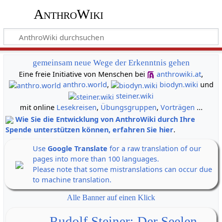
AnthroWiki
gemeinsam neue Wege der Erkenntnis gehen
Eine freie Initiative von Menschen bei
anthrowiki.at
,
anthro.world
,
biodyn.wiki
und
steiner.wiki
mit online
Lesekreisen
,
Übungsgruppen
,
Vorträgen
...
Wie Sie die Entwicklung von AnthroWiki durch Ihre
Spende unterstützen können, erfahren Sie hier
.
Use
Google Translate
for a raw translation of our
pages into more than 100 languages.
Please note that some mistranslations can occur due
to machine translation.
Alle Banner auf einen Klick
Rudolf Steiner: Der Seelen