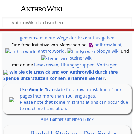
AnthroWiki
gemeinsam neue Wege der Erkenntnis gehen
Eine freie Initiative von Menschen bei
anthrowiki.at
,
anthro.world
,
biodyn.wiki
und
steiner.wiki
mit online
Lesekreisen
,
Übungsgruppen
,
Vorträgen
...
Wie Sie die Entwicklung von AnthroWiki durch Ihre
Spende unterstützen können, erfahren Sie hier
.
Use
Google Translate
for a raw translation of our
pages into more than 100 languages.
Please note that some mistranslations can occur due
to machine translation.
Alle Banner auf einen Klick
Rudolf Steiner: Der Seelen