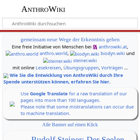
AnthroWiki
gemeinsam neue Wege der Erkenntnis gehen
Eine freie Initiative von Menschen bei
anthrowiki.at
,
anthro.world
,
biodyn.wiki
und
steiner.wiki
mit online
Lesekreisen
,
Übungsgruppen
,
Vorträgen
...
Wie Sie die Entwicklung von AnthroWiki durch Ihre
Spende unterstützen können, erfahren Sie hier
.
Use
Google Translate
for a raw translation of our
pages into more than 100 languages.
Please note that some mistranslations can occur due
to machine translation.
Alle Banner auf einen Klick
Rudolf Steiner: Der Seelen