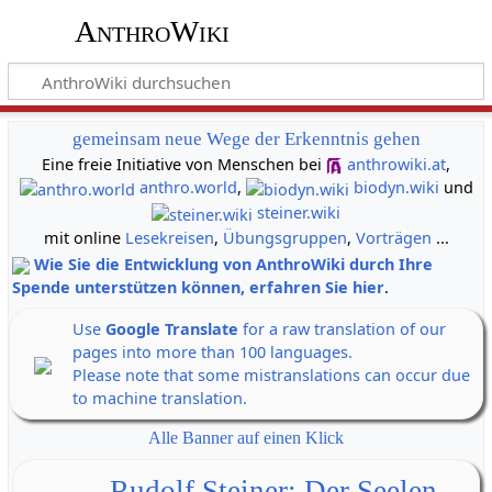
AnthroWiki
gemeinsam neue Wege der Erkenntnis gehen
Eine freie Initiative von Menschen bei
anthrowiki.at
,
anthro.world
,
biodyn.wiki
und
steiner.wiki
mit online
Lesekreisen
,
Übungsgruppen
,
Vorträgen
...
Wie Sie die Entwicklung von AnthroWiki durch Ihre
Spende unterstützen können, erfahren Sie hier
.
Use
Google Translate
for a raw translation of our
pages into more than 100 languages.
Please note that some mistranslations can occur due
to machine translation.
Alle Banner auf einen Klick
Rudolf Steiner: Der Seelen