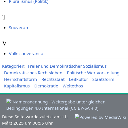
Pluralismus (Politik)
T
Souverän
V
Volkssouveränität
Kategorien
:
Freier und Demokratischer Sozialismus
Demokratisches Rechtsleben
Politische Wertvorstellung
Herrschaftsform
Rechtsstaat
Leitkultur
Staatsform
Kapitalismus
Demokratie
Weltethos
Diese Seite wurde zuletzt am 11.
März 2025 um 00:55 Uhr