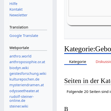
Hilfe
Kontakt
Newsletter
Translation
Google Translate
Kategorie
:
Gebo
Webportale
anthro.world
Kategorie
Diskussi
anthroposophie.or.at
biodyn.wiki
geistesforschung.wiki
kulturepochen.de
Seiten in der Ka
mysteriendramen.at
odysseetheater.at
Folgende 20 Seiten sind 
rudolf-steiner-
online.de
steiner.wiki
B