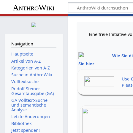
AnthroWiki
Eine freie Initiative
Navigation
Hauptseite
Wie Sie d
Artikel von A-Z
Sie hier
.
Kategorien von A-Z
Suche in AnthroWiki
Use
G
Volltextsuche
Pleas
Rudolf Steiner
Gesamtausgabe (GA)
GA Volltext-Suche
und semantische
Analyse
Letzte Änderungen
Bibliothek
Jetzt spenden!