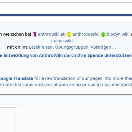
gemeinsam neue Wege der Erkenntnis gehen
 von Menschen bei
anthrowiki.at
,
anthro.world
,
biodyn.wiki
steiner.wiki
mit online
Lesekreisen
,
Übungsgruppen
,
Vorträgen
...
ie Entwicklung von AnthroWiki durch Ihre Spende unterstütze
oogle Translate
for a raw translation of our pages into more th
e note that some mistranslations can occur due to machine transl
Alle Banner auf einen Klick
Rudolf Steiner: Der Seel
12. September 2026,