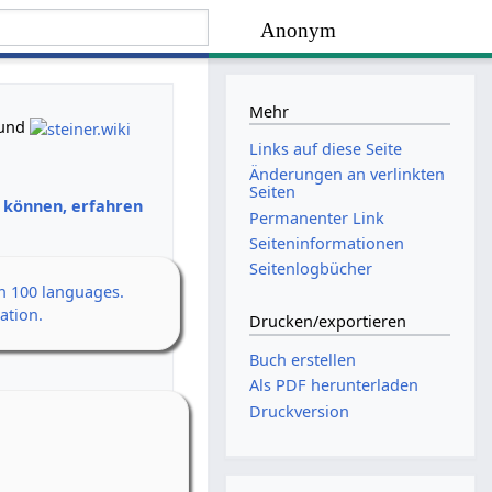
Anonym
Mehr
und
Links auf diese Seite
Änderungen an verlinkten
Seiten
n können, erfahren
Permanenter Link
Seiten­­informationen
Seitenlogbücher
an 100 languages.
ation.
Drucken/­exportieren
Buch erstellen
Als PDF herunterladen
Druckversion
en Erwachen
h
 14