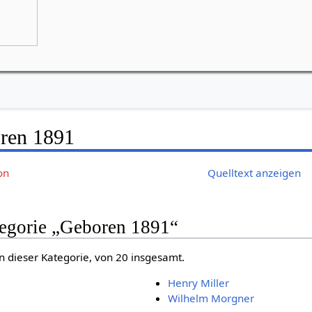
Grünes Goetheanum, Weilrod
Bei Schlechtwetter: Bürgerhaus in Riedel
ren 1891
on
Quelltext anzeigen
tegorie „Geboren 1891“
in dieser Kategorie, von 20 insgesamt.
Henry Miller
Wilhelm Morgner