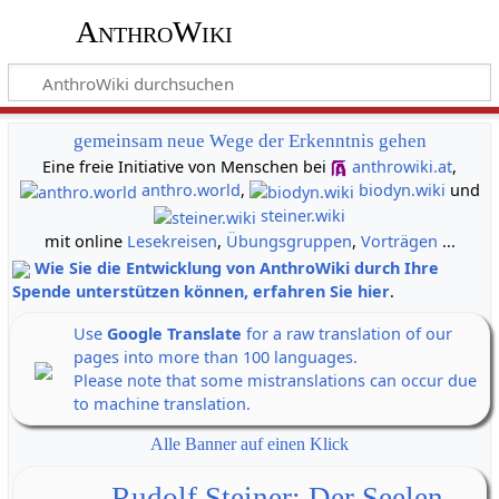
AnthroWiki
gemeinsam neue Wege der Erkenntnis gehen
Eine freie Initiative von Menschen bei
anthrowiki.at
,
anthro.world
,
biodyn.wiki
und
steiner.wiki
mit online
Lesekreisen
,
Übungsgruppen
,
Vorträgen
...
Wie Sie die Entwicklung von AnthroWiki durch Ihre
Spende unterstützen können, erfahren Sie hier
.
Use
Google Translate
for a raw translation of our
pages into more than 100 languages.
Please note that some mistranslations can occur due
to machine translation.
Alle Banner auf einen Klick
Rudolf Steiner: Der Seelen