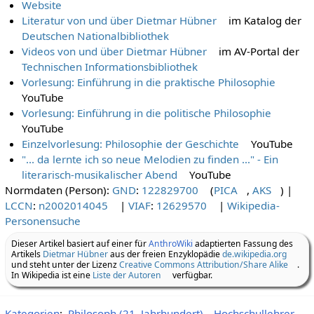
Website
Literatur von und über Dietmar Hübner
im Katalog der
Deutschen Nationalbibliothek
Videos von und über Dietmar Hübner
im AV-Portal der
Technischen Informationsbibliothek
Vorlesung: Einführung in die praktische Philosophie
YouTube
Vorlesung: Einführung in die politische Philosophie
YouTube
Einzelvorlesung: Philosophie der Geschichte
YouTube
"... da lernte ich so neue Melodien zu finden ..." - Ein
literarisch-musikalischer Abend
YouTube
Normdaten (Person):
GND
:
122829700
(
PICA
,
AKS
)
|
LCCN
:
n2002014045
|
VIAF
:
12629570
|
Wikipedia-
Personensuche
Dieser Artikel basiert auf einer für
AnthroWiki
adaptierten Fassung des
Artikels
Dietmar Hübner
aus der freien Enzyklopädie
de.wikipedia.org
und steht unter der Lizenz
Creative Commons Attribution/Share Alike
.
In Wikipedia ist eine
Liste der Autoren
verfügbar.
Kategorien
:
Philosoph (21. Jahrhundert)
Hochschullehrer