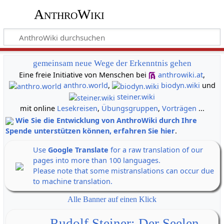
AnthroWiki
gemeinsam neue Wege der Erkenntnis gehen
Eine freie Initiative von Menschen bei
anthrowiki.at
,
anthro.world
,
biodyn.wiki
und
steiner.wiki
mit online
Lesekreisen
,
Übungsgruppen
,
Vorträgen
...
Wie Sie die Entwicklung von AnthroWiki durch Ihre
Spende unterstützen können, erfahren Sie hier
.
Use
Google Translate
for a raw translation of our
pages into more than 100 languages.
Please note that some mistranslations can occur due
to machine translation.
Alle Banner auf einen Klick
Rudolf Steiner: Der Seelen