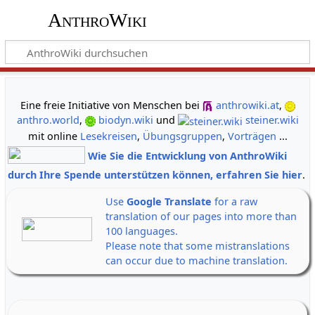
AnthroWiki
gemeinsam neue Wege der Erkenntnis gehen
Eine freie Initiative von Menschen bei
anthrowiki.at
,
anthro.world
,
biodyn.wiki
und
steiner.wiki
mit online
Lesekreisen
,
Übungsgruppen
,
Vorträgen
...
Wie Sie die Entwicklung von AnthroWiki
durch Ihre Spende unterstützen können, erfahren Sie hier
.
Use
Google Translate
for a raw
translation of our pages into more than
100 languages.
Please note that some mistranslations
can occur due to machine translation.
Alle Banner auf einen Klick