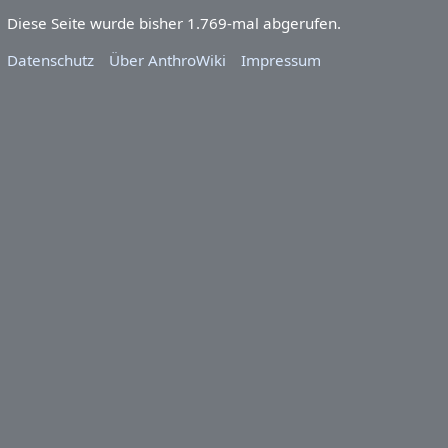
Der Inhalt ist verfügbar unter der Lizenz
''Namensnennung -
Weitergabe unter gleichen Bedingungen 4.0 International
(CC BY-SA 4.0)''
, sofern nicht anders angegeben.
Diese Seite wurde bisher 1.769-mal abgerufen.
Datenschutz
Über AnthroWiki
Impressum