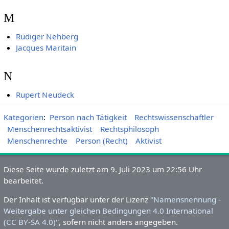
M
Rüdiger Nehberg
Jacques Maritain
N
Rupert Neudeck
Kategorien
:
Person nach Tätigkeit
Rechtswissenschaftler
Menschenrechtsaktivist
Rechtsphilosoph
Menschenrechte
Person (Recht)
Aktivist
Diese Seite wurde zuletzt am 9.
Juli 2023 um 22:56 Uhr
bearbeitet.