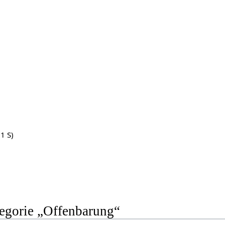
 1 S)
tegorie „Offenbarung“