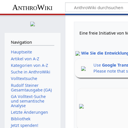
AnthroWiki
Eine freie Initiative vo
Navigation
Hauptseite
Wie Sie die Entwicklun
Artikel von A-Z
Use
Google Tran
Kategorien von A-Z
Please note that 
Suche in AnthroWiki
Volltextsuche
Rudolf Steiner
Gesamtausgabe (GA)
GA Volltext-Suche
und semantische
Analyse
Letzte Änderungen
Bibliothek
Jetzt spenden!