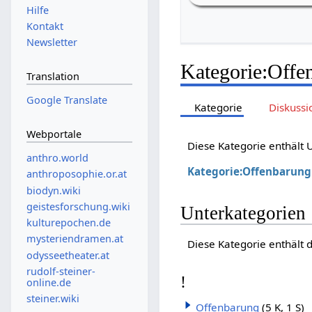
Hilfe
Kontakt
Newsletter
Kategorie
:
Offe
Translation
Google Translate
Kategorie
Diskussi
Webportale
Diese Kategorie enthält
anthro.world
Kategorie:Offenbarung
anthroposophie.or.at
biodyn.wiki
geistesforschung.wiki
Unterkategorien
kulturepochen.de
mysteriendramen.at
Diese Kategorie enthält 
odysseetheater.at
rudolf-steiner-
!
online.de
steiner.wiki
Offenbarung
(5 K, 1 S)