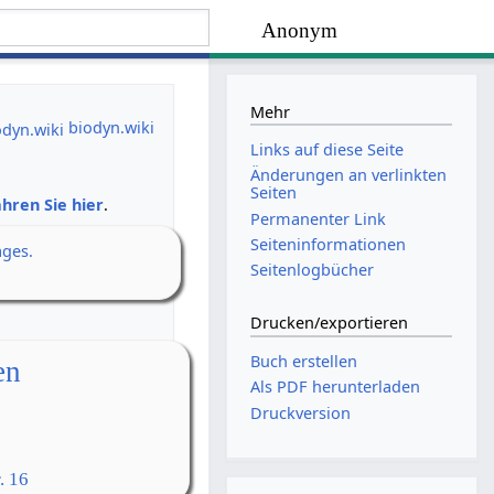
Anonym
Mehr
biodyn.wiki
Links auf diese Seite
Änderungen an verlinkten
Seiten
hren Sie hier
.
Permanenter Link
Seiten­­informationen
ages.
Seitenlogbücher
Drucken/­exportieren
Buch erstellen
en
Als PDF herunterladen
Druckversion
. 16