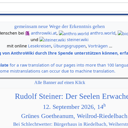
gemeinsam neue Wege der Erkenntnis gehen
n Menschen bei
anthrowiki.at
,
anthro.world
,
und
steiner.wiki
mit online
Lesekreisen
,
Übungsgruppen
,
Vorträgen
...
g von AnthroWiki durch Ihre Spende unterstützen können, erfa
slate
for a raw translation of our pages into more than 100 langu
some mistranslations can occur due to machine translation.
Alle Banner auf einen Klick
Rudolf Steiner: Der Seelen Erwach
h
12. September 2026, 14
Grünes Goetheanum, Weilrod-Riedelbach
Bei Schlechtwetter: Bürgerhaus in Riedelbach, Weiherstr