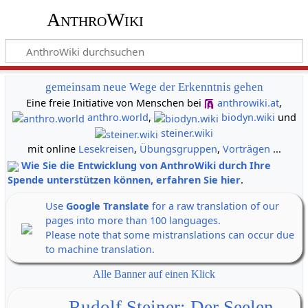
AnthroWiki
gemeinsam neue Wege der Erkenntnis gehen
Eine freie Initiative von Menschen bei
anthrowiki.at
,
anthro.world
,
biodyn.wiki
und
steiner.wiki
mit online
Lesekreisen
,
Übungsgruppen
,
Vorträgen
...
Wie Sie die Entwicklung von AnthroWiki durch Ihre
Spende unterstützen können, erfahren Sie hier
.
Use
Google Translate
for a raw translation of our
pages into more than 100 languages.
Please note that some mistranslations can occur due
to machine translation.
Alle Banner auf einen Klick
Rudolf Steiner: Der Seelen