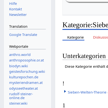
Hilfe
Kontakt
Newsletter
Kategorie
:
Sieb
Translation
Google Translate
Kategorie
Diskussi
Webportale
Unterkategorien
anthro.world
anthroposophie.or.at
biodyn.wiki
Diese Kategorie enthält 
geistesforschung.wiki
kulturepochen.de
!
mysteriendramen.at
odysseetheater.at
Sieben-Welten-Theorie
rudolf-steiner-
online.de
steiner.wiki
1