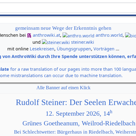
gemeinsam neue Wege der Erkenntnis gehen
n Menschen bei
anthrowiki.at
,
anthro.world
,
und
steiner.wiki
mit online
Lesekreisen
,
Übungsgruppen
,
Vorträgen
...
g von AnthroWiki durch Ihre Spende unterstützen können, erfa
slate
for a raw translation of our pages into more than 100 langu
some mistranslations can occur due to machine translation.
Alle Banner auf einen Klick
Rudolf Steiner: Der Seelen Erwach
h
12. September 2026, 14
Grünes Goetheanum, Weilrod-Riedelbach
Bei Schlechtwetter: Bürgerhaus in Riedelbach, Weiherstr