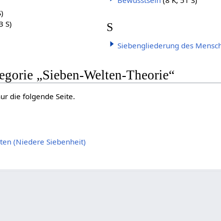
Bewusstsein
(8 K, 51 S)
S)
3 S)
S
)
Siebengliederung des Mensc
tegorie „Sieben-Welten-Theorie“
ur die folgende Seite.
ten (Niedere Siebenheit)