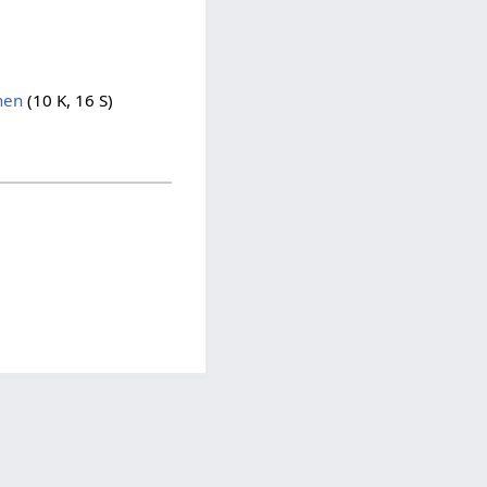
hen
(10 K, 16 S)