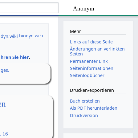
Anonym
Mehr
biodyn.wiki
Links auf diese Seite
Änderungen an verlinkten
Seiten
hren Sie hier
.
Permanenter Link
Seiten­­informationen
ages.
Seitenlogbücher
Drucken/­exportieren
Buch erstellen
en
Als PDF herunterladen
Druckversion
. 16