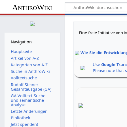
AnthroWiki
Eine freie Initiative vo
Navigation
Hauptseite
Wie Sie die Entwicklun
Artikel von A-Z
Use
Google Tran
Kategorien von A-Z
Please note that 
Suche in AnthroWiki
Volltextsuche
Rudolf Steiner
Gesamtausgabe (GA)
GA Volltext-Suche
und semantische
Analyse
Letzte Änderungen
Bibliothek
Jetzt spenden!