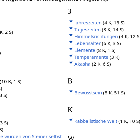
3
Jahreszeiten
(4 K, 13 S)
Tageszeiten
(3 K, 14 S)
K, 2 S)
Himmelsrichtungen
(4 K, 12 S
)
Lebensalter
(6 K, 3 S)
)
Elemente
(8 K, 1 S)
)
Temperamente
(3 K)
Akasha
(2 K, 6 S)
B
(10 K, 1 S)
S)
Bewusstsein
(8 K, 51 S)
3 S)
K
)
)
Kabbalistische Welt
(1 K, 10 S
13 S)
S)
ke wurden von Steiner selbst
W