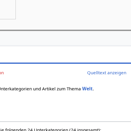
Grünes Goetheanum, Weilrod
Bei Schlechtwetter: Bürgerhaus in Riedel
on
Quelltext anzeigen
 Unterkategorien und Artikel zum Thema
Welt
.
die folgenden 24 Unterkategorien (24 insgesamt):