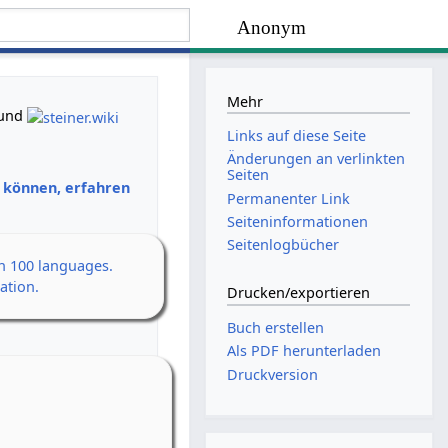
Anonym
Mehr
und
Links auf diese Seite
Änderungen an verlinkten
Seiten
n können, erfahren
Permanenter Link
Seiten­­informationen
Seitenlogbücher
an 100 languages.
ation.
Drucken/­exportieren
Buch erstellen
Als PDF herunterladen
Druckversion
en Erwachen
h
 14