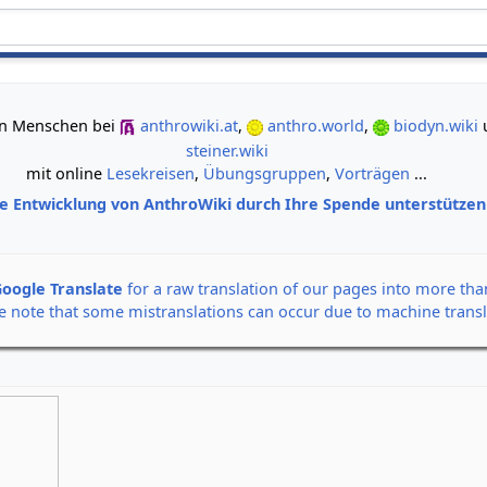
gemeinsam neue Wege der Erkenntnis gehen
 von Menschen bei
anthrowiki.at
,
anthro.world
,
biodyn.wiki
steiner.wiki
mit online
Lesekreisen
,
Übungsgruppen
,
Vorträgen
...
ie Entwicklung von AnthroWiki durch Ihre Spende unterstütze
oogle Translate
for a raw translation of our pages into more th
e note that some mistranslations can occur due to machine transl
Alle Banner auf einen Klick
Rudolf Steiner: Der Seel
12. September 2026,