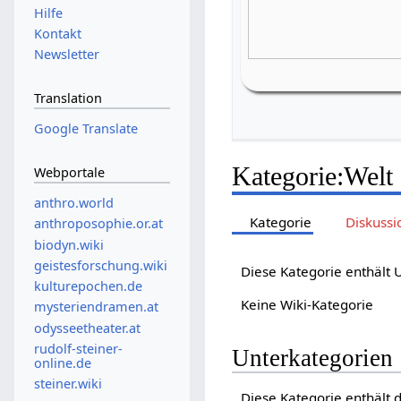
Hilfe
Kontakt
Newsletter
Translation
Google Translate
Kategorie
:
Welt
Webportale
anthro.world
Kategorie
Diskussi
anthroposophie.or.at
biodyn.wiki
geistesforschung.wiki
Diese Kategorie enthält
kulturepochen.de
Keine Wiki-Kategorie
mysteriendramen.at
odysseetheater.at
rudolf-steiner-
Unterkategorien
online.de
steiner.wiki
Diese Kategorie enthält 