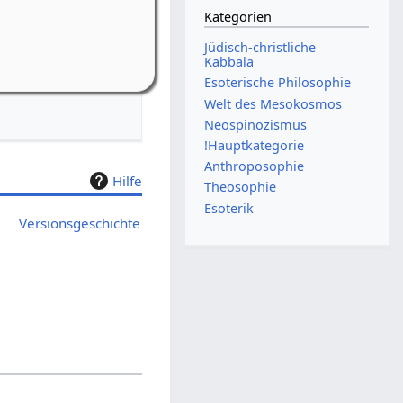
Kategorien
-Riedelbach
Jüdisch-christliche
bach, Weiherstr. 16
Kabbala
Esoterische Philosophie
Welt des Mesokosmos
Neospinozismus
!Hauptkategorie
Anthroposophie
Hilfe
Theosophie
Esoterik
Versionsgeschichte