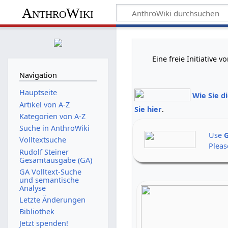
AnthroWiki
Eine freie Initiative
Navigation
Hauptseite
Wie Sie d
Artikel von A-Z
Sie hier
.
Kategorien von A-Z
Suche in AnthroWiki
Use
G
Volltextsuche
Pleas
Rudolf Steiner
Gesamtausgabe (GA)
GA Volltext-Suche
und semantische
Analyse
Letzte Änderungen
Bibliothek
Jetzt spenden!