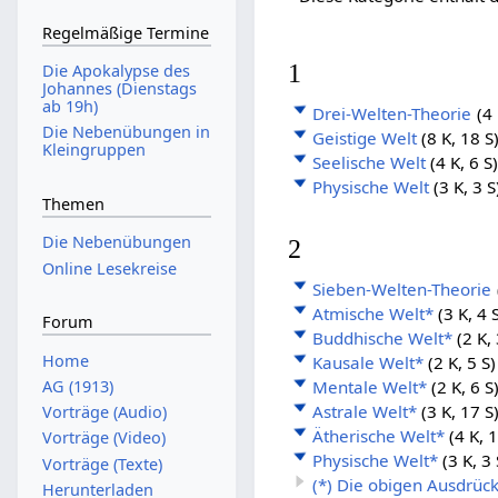
Regelmäßige Termine
1
Die Apokalypse des
Johannes (Dienstags
ab 19h)
Drei-Welten-Theorie
(4 
Die Nebenübungen in
Geistige Welt
(8 K, 18 S
Kleingruppen
Seelische Welt
(4 K, 6 S
Physische Welt
(3 K, 3 S
Themen
Die Nebenübungen
2
Online Lesekreise
Sieben-Welten-Theorie
Atmische Welt*
(3 K, 4 
Forum
Buddhische Welt*
(2 K, 
Home
Kausale Welt*
(2 K, 5 S)
AG (1913)
Mentale Welt*
(2 K, 6 S
Astrale Welt*
(3 K, 17 S
Vorträge (Audio)
Ätherische Welt*
(4 K, 
Vorträge (Video)
Physische Welt*
(3 K, 3 
Vorträge (Texte)
(*) Die obigen Ausdrüc
Herunterladen