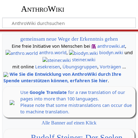
AnthroWiki
gemeinsam neue Wege der Erkenntnis gehen
Eine freie Initiative von Menschen bei
anthrowiki.at
,
anthro.world
,
biodyn.wiki
und
steiner.wiki
mit online
Lesekreisen
,
Übungsgruppen
,
Vorträgen
...
Wie Sie die Entwicklung von AnthroWiki durch Ihre
Spende unterstützen können, erfahren Sie hier
.
Use
Google Translate
for a raw translation of our
pages into more than 100 languages.
Please note that some mistranslations can occur due
to machine translation.
Alle Banner auf einen Klick
Rudolf Steiner: Der Seelen