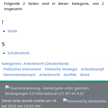
Folgende 2 Seiten sind in dieser Kategorie, von 2
insgesamt.
!
Streik
S
Schülerstreik
Kategorien
:
Arbeitsrecht (Deutschland)
Politisches Instrument
Politische Strategie
Arbeitskampf
Demonstrationsart
Arbeitsrecht
Konflikt
Streik
Diese Seite wurde zuletzt am 18.
Juli 2023 um 23:52 Uhr