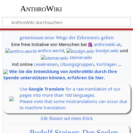
AnthroWiki
gemeinsam neue Wege der Erkenntnis gehen
Eine freie Initiative von Menschen bei
anthrowiki.at
,
anthro.world
,
biodyn.wiki
und
steiner.wiki
mit online
Lesekreisen
,
Übungsgruppen
,
Vorträgen
...
Wie Sie die Entwicklung von AnthroWiki durch Ihre
Spende unterstützen können, erfahren Sie hier
.
Use
Google Translate
for a raw translation of our
pages into more than 100 languages.
Please note that some mistranslations can occur due
to machine translation.
Alle Banner auf einen Klick
Rudolf Steiner: Der Seelen