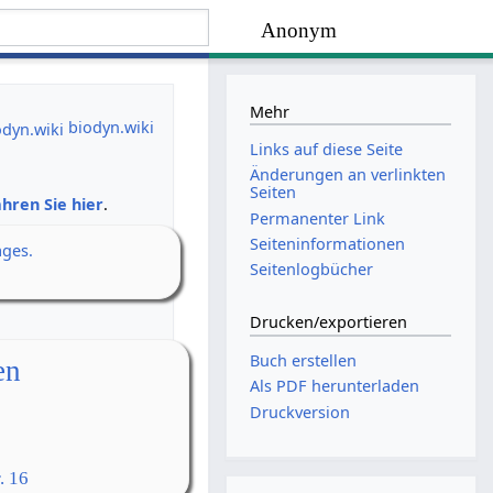
Anonym
Mehr
biodyn.wiki
Links auf diese Seite
Änderungen an verlinkten
Seiten
hren Sie hier
.
Permanenter Link
Seiten­­informationen
ages.
Seitenlogbücher
Drucken/­exportieren
Buch erstellen
en
Als PDF herunterladen
Druckversion
. 16