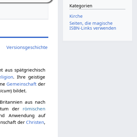
Kategorien
Kirche
Seiten, die magische
ISBN-Links verwenden
Versionsgeschichte
t aus spätgriechisch
eligion
. Ihre geistige
ene
Gemeinschaft
der
ticum
) bildet.
ritannien aus nach
entum der
römischen
end Anwendung auf
inschaft der
Christen
,