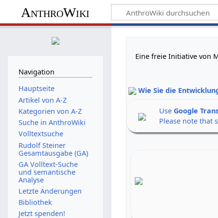
AnthroWiki
Eine freie Initiative vo
Navigation
Hauptseite
Wie Sie die Entwicklun
Artikel von A-Z
Use
Google Tran
Kategorien von A-Z
Please note that 
Suche in AnthroWiki
Volltextsuche
Rudolf Steiner
Gesamtausgabe (GA)
GA Volltext-Suche
und semantische
Analyse
Letzte Änderungen
Bibliothek
Jetzt spenden!