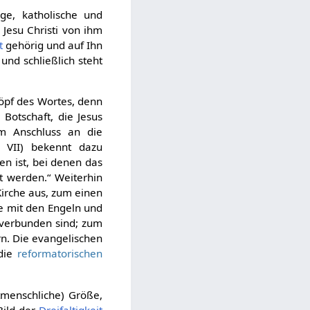
ige, katholische und
 Jesu Christi von ihm
t
gehörig und auf Ihn
nd schließlich steht
höpf des Wortes, denn
Botschaft, die Jesus
im Anschluss an die
 VII) bekennt dazu
en ist, bei denen das
t werden.“ Weiterhin
Kirche aus, zum einen
he mit den Engeln und
 verbunden sind; zum
rn. Die evangelischen
die
reformatorischen
ttmenschliche) Größe,
Bild der
Dreifaltigkeit