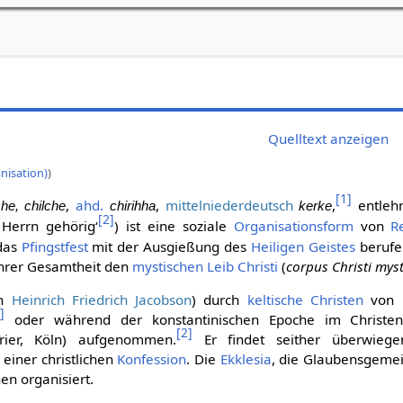
Quelltext anzeigen
nisation)
)
[
1
]
,
ahd.
,
mittelniederdeutsch
,
entlehn
che, chilche
chirihha
kerke
[
2
]
Herrn gehörig‘
) ist eine soziale
Organisationsform
von
R
 das
Pfingstfest
mit der Ausgießung des
Heiligen Geistes
beruf
 ihrer Gesamtheit den
mystischen
Leib Christi
(
corpus Christi mys
ch
Heinrich Friedrich Jacobson
) durch
keltische
Christen
von B
1
]
oder während der konstantinischen Epoche im Christ
[
2
]
ier, Köln) aufgenommen.
Er findet seither überwieg
einer christlichen
Konfession
. Die
Ekklesia
, die Glaubensgeme
hen organisiert.