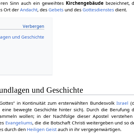
teren Sinn auch ein geweihtes
Kirchengebäude
bezeichnet, 
s Ort der
Andacht
, des
Gebets
und des
Gottesdienstes
dient.
lagen und Geschichte
undlagen und Geschichte
k Gottes“ in Kontinuität zum ersterwählten Bundesvolk
Israel
(d
h eine bewegte Geschichte hinter sich). Durch die Berufung 
ammeln wollen; in der Nachfolge dieser Apostel verstehen s
des
Evangeliums
, die die Botschaft Christi weitergeben und so d
es durch den
Heiligen Geist
auch in ihr vergegenwärtigen.