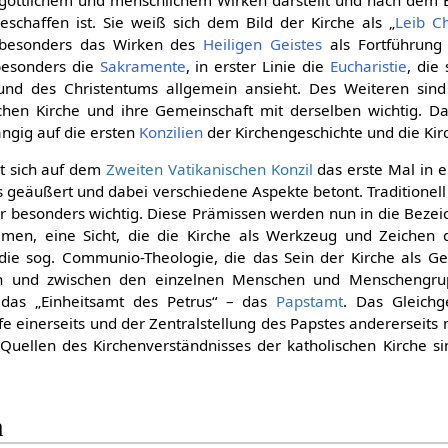
geschaffen ist. Sie weiß sich dem Bild der Kirche als „
Leib Ch
t besonders das Wirken des
Heiligen Geistes
als Fortführung 
besonders die
Sakramente
, in erster Linie die
Eucharistie
, die
 und des Christentums allgemein ansieht. Des Weiteren sind
hen Kirche und ihre Gemeinschaft mit derselben wichtig. Da
ngig auf die ersten
Konzilien
der Kirchengeschichte und die Kir
t sich auf dem
Zweiten Vatikanischen Konzil
das erste Mal in 
 geäußert und dabei verschiedene Aspekte betont. Traditionel
hr besonders wichtig. Diese Prämissen werden nun in die Bezei
en, eine Sicht, die die Kirche als Werkzeug und Zeichen
ie sog. Communio-Theologie, die das Sein der Kirche als Ge
 und zwischen den einzelnen Menschen und Menschengrupp
. das „Einheitsamt des Petrus“ – das
Papstamt
. Das Gleichg
e einerseits und der Zentralstellung des Papstes andererseits 
uellen des Kirchenverständnisses der katholischen Kirche s
n