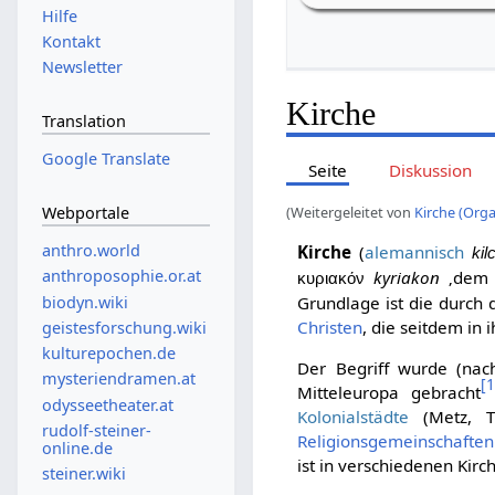
Hilfe
Kontakt
Newsletter
Kirche
Translation
Google Translate
Seite
Diskussion
Webportale
(Weitergeleitet von
Kirche (Orga
anthro.world
Kirche
(
alemannisch
kil
anthroposophie.or.at
kyriakon
‚dem 
κυριακόν
biodyn.wiki
Grundlage ist die durch
Christen
, die seitdem in
geistesforschung.wiki
kulturepochen.de
Der Begriff wurde (na
mysteriendramen.at
[
Mitteleuropa gebracht
odysseetheater.at
Kolonialstädte
(Metz, Tr
rudolf-steiner-
Religionsgemeinschaften
online.de
ist in verschiedenen Kirc
steiner.wiki