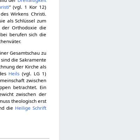
risti
“ (vgl. 1 Kor 12)
des Wirkens Christi.
 sie als Schlüssel zum
 der Orthodoxie die
bei berufen sich die
chenväter.
einer Gesamtschau zu
l sind die Sakramente
chnung der Kirche als
 des
Heils
(vgl. LG 1)
meinschaft zwischen
en betrachtet. Ein
ewicht zwischen der
muss theologisch erst
ind die
Heilige Schrift