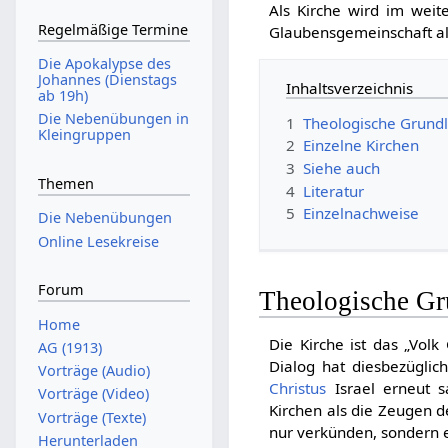
Als Kirche wird im wei
Regelmäßige Termine
Glaubensgemeinschaft al
Die Apokalypse des
Johannes (Dienstags
Inhaltsverzeichnis
ab 19h)
Die Nebenübungen in
1
Theologische Grund
Kleingruppen
2
Einzelne Kirchen
3
Siehe auch
Themen
4
Literatur
5
Einzelnachweise
Die Nebenübungen
Online Lesekreise
Forum
Theologische Gr
Home
Die Kirche ist das „Vol
AG (1913)
Dialog hat diesbezüglic
Vorträge (Audio)
Christus
Israel erneut s
Vorträge (Video)
Kirchen als die Zeugen 
Vorträge (Texte)
nur verkünden, sondern 
Herunterladen