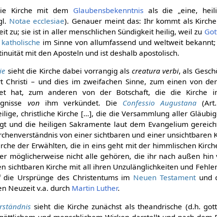
 die Kirche mit dem
Glaubensbekenntnis
als die „eine, heil
gl.
Notae ecclesiae
). Genauer meint das: Ihr kommt als Kirche
t zu; sie ist in aller menschlichen Sündigkeit heilig, weil zu
Got
s
katholische
im Sinne von allumfassend und weltweit bekannt; u
tinuität mit den Aposteln und ist deshalb apostolisch.
ie
sieht die Kirche dabei vorrangig als
creatura verbi
, als Gesc
t Christi – und dies im zweifachen Sinne, zum einen von der 
det hat, zum anderen von der Botschaft, die die Kirche 
ugnisse
von
ihm verkündet. Die
Confessio Augustana
(Art.
lige, christliche Kirche […], die die Versammlung aller Gläubig
gt und die heiligen Sakramente laut dem Evangelium gereich
rchenverständnis von einer sichtbaren und einer unsichtbaren 
irche der Erwählten, die in eins geht mit der himmlischen Kirc
der möglicherweise nicht alle gehören, die ihr nach außen hin
n sichtbaren Kirche mit all ihren Unzulänglichkeiten und Fehle
uf die Ursprünge des Christentums im
Neuen Testament
und 
n Neuzeit v.a. durch
Martin Luther
.
rständnis
sieht die Kirche zunächst als theandrische (d.h. go
n göttlichem und menschlichem Wirken darstellt und nach dem 