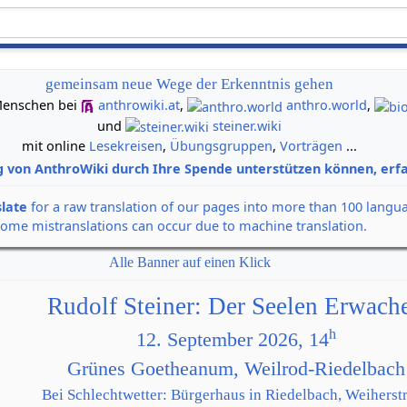
gemeinsam neue Wege der Erkenntnis gehen
n Menschen bei
anthrowiki.at
,
anthro.world
,
und
steiner.wiki
mit online
Lesekreisen
,
Übungsgruppen
,
Vorträgen
...
g von AnthroWiki durch Ihre Spende unterstützen können, erfa
slate
for a raw translation of our pages into more than 100 langu
some mistranslations can occur due to machine translation.
Alle Banner auf einen Klick
Rudolf Steiner: Der Seelen Erwach
h
12. September 2026, 14
Grünes Goetheanum, Weilrod-Riedelbach
Bei Schlechtwetter: Bürgerhaus in Riedelbach, Weiherstr