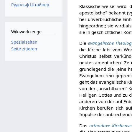
Рудольф Штайнер
Klassischerweise wird
apostolische“ bekannt (v
her unverbrüchliche Einhei
hingeordnet; sie wird al
Wikiwerkzeuge
sie in geschichtlicher Kon
Spezialseiten
Die
evangelische Theolog
Seite zitieren
die Kirche lebt vom Wor
Christus selbst verkün
neutestamentlichen Ze
grundlegend die „eine hei
Evangelium rein gepredi
geht das evangelische Ki
von der „unsichtbaren“ K
Heiligen Gottes und zu 
anderen von der auf Erde
Kirchen berufen sich a
Impulse der anbrechende
Das
orthodoxe Kirchenve
die eine Interaktion vo