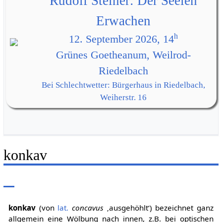
Rudolf Steiner: Der Seelen
Erwachen
h
12. September 2026, 14
Grünes Goetheanum, Weilrod-
Riedelbach
Bei Schlechtwetter: Bürgerhaus in Riedelbach,
Weiherstr. 16
konkav
konkav
(von
lat.
concavus
‚ausgehöhlt‘) bezeichnet ganz
allgemein eine Wölbung nach innen, z.B. bei optischen