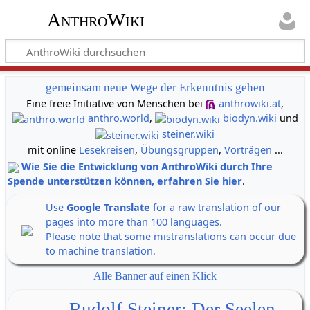
AnthroWiki
gemeinsam neue Wege der Erkenntnis gehen
Eine freie Initiative von Menschen bei
anthrowiki.at
,
anthro.world
,
biodyn.wiki
und
steiner.wiki
mit online
Lesekreisen
,
Übungsgruppen
,
Vorträgen
...
Wie Sie die Entwicklung von AnthroWiki durch Ihre
Spende unterstützen können, erfahren Sie hier
.
Use
Google Translate
for a raw translation of our
pages into more than 100 languages.
Please note that some mistranslations can occur due
to machine translation.
Alle Banner auf einen Klick
Rudolf Steiner: Der Seelen