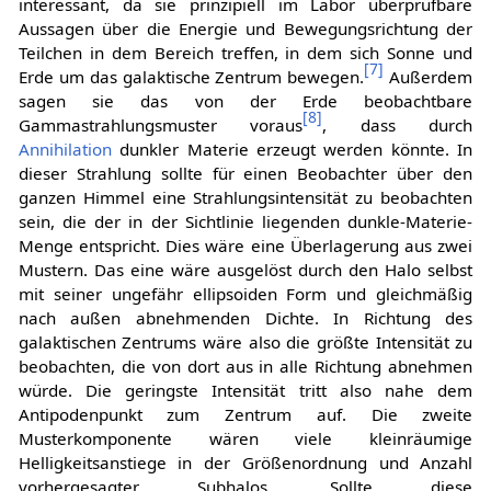
interessant, da sie prinzipiell im Labor überprüfbare
Aussagen über die Energie und Bewegungsrichtung der
Teilchen in dem Bereich treffen, in dem sich Sonne und
[
7
]
Erde um das galaktische Zentrum bewegen.
Außerdem
sagen sie das von der Erde beobachtbare
[
8
]
Gammastrahlungsmuster voraus
, dass durch
Annihilation
dunkler Materie erzeugt werden könnte. In
dieser Strahlung sollte für einen Beobachter über den
ganzen Himmel eine Strahlungsintensität zu beobachten
sein, die der in der Sichtlinie liegenden dunkle-Materie-
Menge entspricht. Dies wäre eine Überlagerung aus zwei
Mustern. Das eine wäre ausgelöst durch den Halo selbst
mit seiner ungefähr ellipsoiden Form und gleichmäßig
nach außen abnehmenden Dichte. In Richtung des
galaktischen Zentrums wäre also die größte Intensität zu
beobachten, die von dort aus in alle Richtung abnehmen
würde. Die geringste Intensität tritt also nahe dem
Antipodenpunkt zum Zentrum auf. Die zweite
Musterkomponente wären viele kleinräumige
Helligkeitsanstiege in der Größenordnung und Anzahl
vorhergesagter Subhalos. Sollte diese