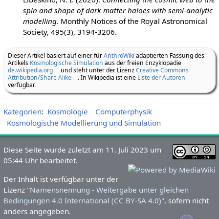
spin and shape of dark matter haloes with semi-analytic
modelling
. Monthly Notices of the Royal Astronomical
Society, 495(3), 3194-3206.
Dieser Artikel basiert auf einer für
AnthroWiki
adaptierten Fassung des
Artikels
Kosmologische Simulation
aus der freien Enzyklopädie
de.wikipedia.org
und steht unter der Lizenz
Creative Commons
Attribution/Share Alike
. In Wikipedia ist eine
Liste der Autoren
verfügbar.
Kategorien
:
Kosmologie
Computerphysik
Kosmologische Modellierung und Simulation
Diese Seite wurde zuletzt am 11. Juli 2023 um
05:44 Uhr bearbeitet.
Der Inhalt ist verfügbar unter der
Lizenz
''Namensnennung - Weitergabe unter gleichen
Bedingungen 4.0 International (CC BY-SA 4.0)''
, sofern nicht
anders angegeben.