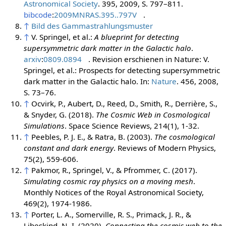
Astronomical Society
. 395, 2009, S. 797–811.
bibcode
:
2009MNRAS.395..797V
.
↑
Bild des Gammastrahlungsmuster
↑
V. Springel, et al.:
A blueprint for detecting
supersymmetric dark matter in the Galactic halo
.
arxiv
:
0809.0894
. Revision erschienen in Nature:
V.
Springel, et al.:
Prospects for detecting supersymmetric
dark matter in the Galactic halo
. In:
Nature
. 456, 2008,
S. 73–76.
↑
Ocvirk, P., Aubert, D., Reed, D., Smith, R., Derrière, S.,
& Snyder, G. (2018).
The Cosmic Web in Cosmological
Simulations
. Space Science Reviews, 214(1), 1-32.
↑
Peebles, P. J. E., & Ratra, B. (2003).
The cosmological
constant and dark energy
. Reviews of Modern Physics,
75(2), 559-606.
↑
Pakmor, R., Springel, V., & Pfrommer, C. (2017).
Simulating cosmic ray physics on a moving mesh
.
Monthly Notices of the Royal Astronomical Society,
469(2), 1974-1986.
↑
Porter, L. A., Somerville, R. S., Primack, J. R., &
Libeskind, N. I. (2020).
Connecting the cosmic web to the