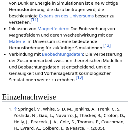
von Dunkler Energie in Simulationen ist eine wichtige
Herausforderung, die dazu beitragen wird, die
beschleunigte
Expansion des Universums
besser zu
[
11
]
verstehen.
Inklusion von
Magnetfeldern
: Die Einbeziehung von
Magnetfeldern und deren Wechselwirkung mit der
Materie
im Universum ist eine bedeutende
[
12
]
Herausforderung für zukünftige Simulationen.
Verbindung mit
Beobachtungsdaten
: Die Verbesserung
der Zusammenarbeit zwischen theoretischen Modellen
und Beobachtungsdaten ist entscheidend, um die
Genauigkeit und Vorhersagekraft kosmologischer
[
13
]
Simulationen weiter zu erhöhen.
Einzelnachweise
↑
Springel, V., White, S. D. M., Jenkins, A., Frenk, C. S.,
Yoshida, N., Gao, L., Navarro, J., Thacker, R., Croton, D.,
Helly, J., Peacock, J. A., Cole, S., Thomas, P., Couchman,
H., Evrard, A., Colberg, J., & Pearce, F. (2005).