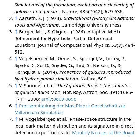
Simulations of the formation, evolution and clustering of
galaxies and quasars
. Nature, 435(7042), 629-636.
↑
Aarseth, S. J. (1973).
Gravitational N-Body Simulations:
Tools and Algorithms
. Cambridge University Press.
↑
Berger, M. J., & Oliger, J. (1984). Adaptive Mesh
Refinement for Hyperbolic Partial Differential
Equations. Journal of Computational Physics, 53(3), 484-
512.
↑
Vogelsberger, M., Genel, S., Springel, V., Torrey, P.,
Sijacki, D., Xu, D., Snyder, G., Bird, S., Nelson, D., &
Hernquist, L. (2014).
Properties of galaxies reproduced
by a hydrodynamic simulation
. Nature, 509
↑
V. Springel, et al.:
The Aquarius Project: the subhalos
of galactic halos
Mon. Not. Roy. Astron. Soc. 391: 1685–
1711, 2008;
arxiv
:
0809.0898
.
↑
Pressemitteilung der Max Planck Gesellschaft zur
Millennium-Simulation
↑
M. Vogelsberger, et al.:
Phase-space structure in the
local dark matter distribution and its signature in direct
detection experiments
. In:
Monthly Notices of the Royal