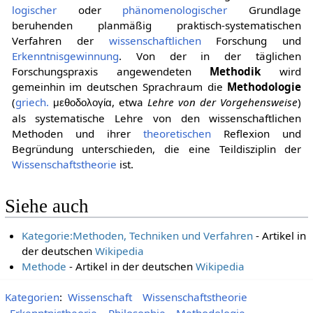
logischer
oder
phänomenologischer
Grundlage
beruhenden planmäßig praktisch-systematischen
Verfahren der
wissenschaftlichen
Forschung und
Erkenntnisgewinnung
. Von der in der täglichen
Forschungspraxis angewendeten
Methodik
wird
gemeinhin im deutschen Sprachraum die
Methodologie
(
griech.
, etwa
Lehre von der Vorgehensweise
)
μεθοδολογία
als systematische Lehre von den wissenschaftlichen
Methoden und ihrer
theoretischen
Reflexion und
Begründung unterschieden, die eine Teildisziplin der
Wissenschaftstheorie
ist.
Siehe auch
Kategorie:Methoden, Techniken und Verfahren‎
- Artikel in
der deutschen
Wikipedia
Methode
- Artikel in der deutschen
Wikipedia
Kategorien
:
Wissenschaft
Wissenschaftstheorie
Erkenntnistheorie
Philosophie
Methodologie