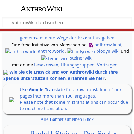
AnthroWiki
gemeinsam neue Wege der Erkenntnis gehen
Eine freie Initiative von Menschen bei
anthrowiki.at
,
anthro.world
,
biodyn.wiki
und
steiner.wiki
mit online
Lesekreisen
,
Übungsgruppen
,
Vorträgen
...
Wie Sie die Entwicklung von AnthroWiki durch Ihre
Spende unterstützen können, erfahren Sie hier
.
Use
Google Translate
for a raw translation of our
pages into more than 100 languages.
Please note that some mistranslations can occur due
to machine translation.
Alle Banner auf einen Klick
Rudolf Steiner: Der Seelen