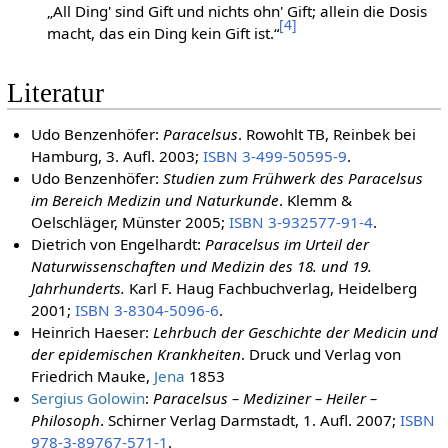
„All Ding' sind Gift und nichts ohn' Gift; allein die Dosis
[
4
]
macht, das ein Ding kein Gift ist.“
Literatur
Udo Benzenhöfer:
Paracelsus
. Rowohlt TB, Reinbek bei
Hamburg, 3. Aufl. 2003;
ISBN 3-499-50595-9
.
Udo Benzenhöfer:
Studien zum Frühwerk des Paracelsus
im Bereich Medizin und Naturkunde
. Klemm &
Oelschläger, Münster 2005;
ISBN 3-932577-91-4
.
Dietrich von Engelhardt:
Paracelsus im Urteil der
Naturwissenschaften und Medizin des 18. und 19.
Jahrhunderts.
Karl F. Haug Fachbuchverlag, Heidelberg
2001;
ISBN 3-8304-5096-6
.
Heinrich Haeser:
Lehrbuch der Geschichte der Medicin und
der epidemischen Krankheiten
. Druck und Verlag von
Friedrich Mauke,
Jena
1853
Sergius Golowin
:
Paracelsus – Mediziner – Heiler –
Philosoph
. Schirner Verlag Darmstadt, 1. Aufl. 2007;
ISBN
978-3-89767-571-1
.