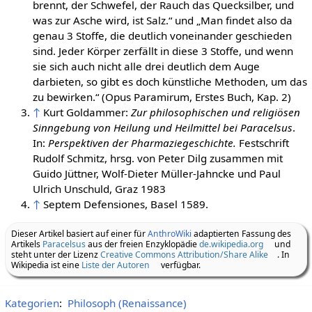
brennt, der Schwefel, der Rauch das Quecksilber, und
was zur Asche wird, ist Salz.“ und „Man findet also da
genau 3 Stoffe, die deutlich voneinander geschieden
sind. Jeder Körper zerfällt in diese 3 Stoffe, und wenn
sie sich auch nicht alle drei deutlich dem Auge
darbieten, so gibt es doch künstliche Methoden, um das
zu bewirken.“ (Opus Paramirum, Erstes Buch, Kap. 2)
↑
Kurt Goldammer:
Zur philosophischen und religiösen
Sinngebung von Heilung und Heilmittel bei Paracelsus
.
In:
Perspektiven der Pharmaziegeschichte.
Festschrift
Rudolf Schmitz, hrsg. von Peter Dilg zusammen mit
Guido Jüttner, Wolf-Dieter Müller-Jahncke und Paul
Ulrich Unschuld, Graz 1983
↑
Septem Defensiones, Basel 1589.
Dieser Artikel basiert auf einer für
AnthroWiki
adaptierten Fassung des
Artikels
Paracelsus
aus der freien Enzyklopädie
de.wikipedia.org
und
steht unter der Lizenz
Creative Commons Attribution/Share Alike
. In
Wikipedia ist eine
Liste der Autoren
verfügbar.
Kategorien
:
Philosoph (Renaissance)