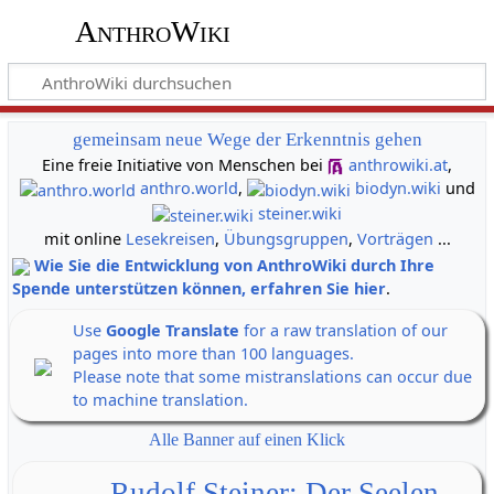
AnthroWiki
gemeinsam neue Wege der Erkenntnis gehen
Eine freie Initiative von Menschen bei
anthrowiki.at
,
anthro.world
,
biodyn.wiki
und
steiner.wiki
mit online
Lesekreisen
,
Übungsgruppen
,
Vorträgen
...
Wie Sie die Entwicklung von AnthroWiki durch Ihre
Spende unterstützen können, erfahren Sie hier
.
Use
Google Translate
for a raw translation of our
pages into more than 100 languages.
Please note that some mistranslations can occur due
to machine translation.
Alle Banner auf einen Klick
Rudolf Steiner: Der Seelen