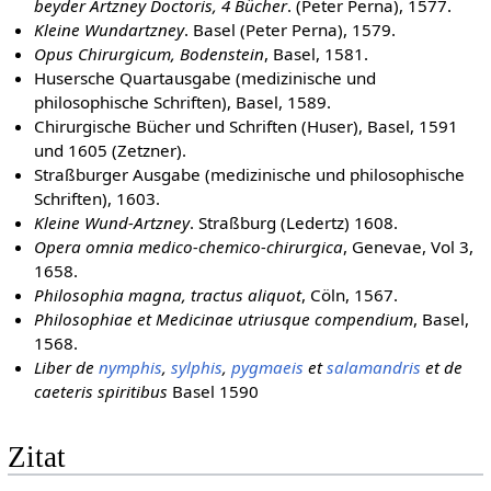
beyder Artzney Doctoris, 4 Bücher
. (Peter Perna), 1577.
Kleine Wundartzney
. Basel (Peter Perna), 1579.
Opus Chirurgicum, Bodenstein
, Basel, 1581.
Husersche Quartausgabe (medizinische und
philosophische Schriften), Basel, 1589.
Chirurgische Bücher und Schriften (Huser), Basel, 1591
und 1605 (Zetzner).
Straßburger Ausgabe (medizinische und philosophische
Schriften), 1603.
Kleine Wund-Artzney
. Straßburg (Ledertz) 1608.
Opera omnia medico-chemico-chirurgica
, Genevae, Vol 3,
1658.
Philosophia magna, tractus aliquot
, Cöln, 1567.
Philosophiae et Medicinae utriusque compendium
, Basel,
1568.
Liber de
nymphis
,
sylphis
,
pygmaeis
et
salamandris
et de
caeteris spiritibus
Basel 1590
Zitat