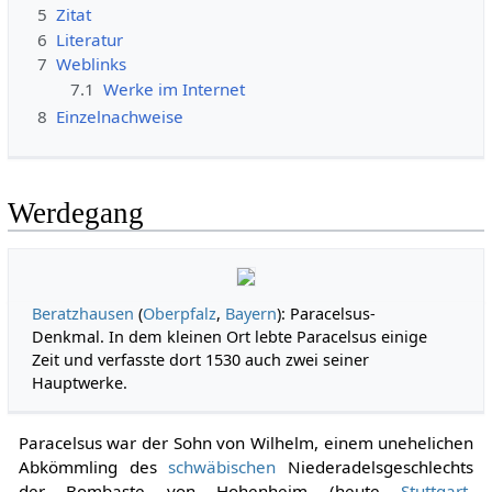
5
Zitat
6
Literatur
7
Weblinks
7.1
Werke im Internet
8
Einzelnachweise
Werdegang
Beratzhausen
(
Oberpfalz
,
Bayern
): Paracelsus-
Denkmal. In dem kleinen Ort lebte Paracelsus einige
Zeit und verfasste dort 1530 auch zwei seiner
Hauptwerke.
Paracelsus war der Sohn von Wilhelm, einem unehelichen
Abkömmling des
schwäbischen
Niederadelsgeschlechts
der Bombaste von Hohenheim (heute
Stuttgart
-