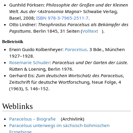
Gunhild Pörksen:
Philosophie der Großen und der Kleinen
Welt. Aus der <Astronomia Magna>
Schwabe Verlag,
Basel, 2008;
ISBN 978-3-7965-2511-7
.
Otto Lindner:
Theophrastus Paracelsus als Bekämpfer des
Papsttums
. Berlin 1845, 31 Seiten (
Volltext
).
Belletristik
Erwin Guido Kolbenheyer:
Paracelsus
.
3 Bde., München
1927–1928.
Rosemarie Schuder
:
Paracelsus und Der Garten der Lüste.
Rütten & Loening, Berlin 1976.
Gerhard Eis:
Zum deutschen Wortschatz des Paracelsus
,
Zeitschrift für deutsche Wortforschung, Neue Folge, 4
(1963), S. 146–152.
Weblinks
Paracelsus – Biografie
(Archivlink)
Paracelsus unterwegs im sächsisch-böhmischen
Erzgebirge