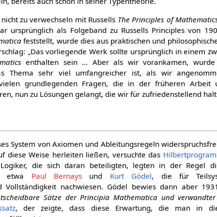
n, bereits auch schon in seiner Typentheorie.
 nicht zu verwechseln mit Russells
The Principles of Mathematic
r ursprünglich als Folgeband zu Russells Principles von 19
matica
feststellt, wurde dies aus praktischen und philosophisc
schlag: „Das vorliegende Werk sollte ursprünglich in einem z
matics
enthalten sein … Aber als wir vorankamen, wurd
 das Thema sehr viel umfangreicher ist, als wir angenomm
ielen grundlegenden Fragen, die in der früheren Arbeit 
en, nun zu Lösungen gelangt, die wir für zufriedenstellend halt
ses System von Axiomen und Ableitungsregeln widerspruchsfrei
f diese Weise herleiten ließen, versuchte das
Hilbertprogra
 Logiker, die sich daran beteiligten, legten in der Regel 
, etwa
Paul Bernays
und
Kurt Gödel
, die für Teils
nd Vollständigkeit nachwiesen. Gödel bewies dann aber 1931
tscheidbare Sätze der Principia Mathematica und verwandter
ssatz
, der zeigte, dass diese Erwartung, die man in d