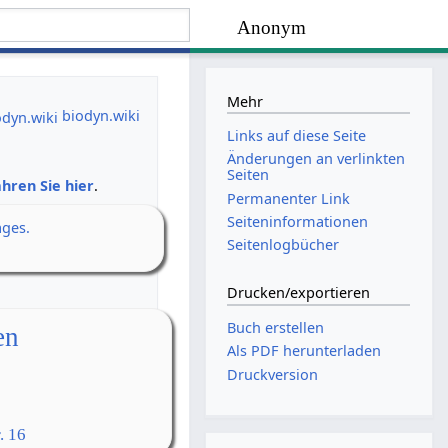
Anonym
Mehr
biodyn.wiki
Links auf diese Seite
Änderungen an verlinkten
Seiten
hren Sie hier
.
Permanenter Link
Seiten­­informationen
ages.
Seitenlogbücher
Drucken/­exportieren
Buch erstellen
en
Als PDF herunterladen
Druckversion
. 16