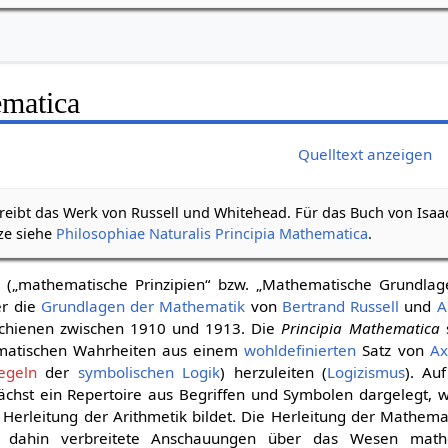
ematica
Quelltext anzeigen
hreibt das Werk von Russell und Whitehead. Für das Buch von Isa
ze siehe
Philosophiae Naturalis Principia Mathematica
.
(„mathematische Prinzipien“ bzw. „Mathematische Grundlage
er die
Grundlagen der Mathematik
von
Bertrand Russell
und
A
rschienen zwischen 1910 und 1913. Die
Principia Mathematica
s
ematischen Wahrheiten aus einem
wohldefinierten
Satz von
Ax
egeln
der
symbolischen Logik
) herzuleiten (
Logizismus
). Au
ächst ein Repertoire aus Begriffen und Symbolen dargelegt, 
Herleitung der Arithmetik bildet. Die Herleitung der Mathema
is dahin verbreitete Anschauungen über das Wesen math