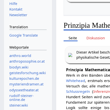
Hilfe
Kontakt
Newsletter
Prinzipia Math
Translation
Google Translate
Seite
Diskussion
Webportale
Dieser Artikel besc
anthro.world
physikalische Geset
anthroposophie.or.at
biodyn.wiki
Principia Mathematica
geistesforschung.wiki
Werk in drei Bänden üb
kulturepochen.de
Whitehead
, erstmals e
mysteriendramen.at
Versuch dar, alle math
odysseetheater.at
Schlussregeln
(
Inferenzr
rudolf-steiner-
Hundert Seiten wird zun
online.de
Fundament zur späteren 
steiner.wiki
Logik sollte einige b