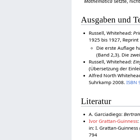
Mathematica
setzte, nicht
Ausgaben und Te
Russell, Whitehead:
Pri
1925 bis 1927, Reprint
Die erste Auflage h
(Band 2,3). Die zwe
Russell, Whitehead:
Ein
(Übersetzung der Einle
Alfred North Whitehead
Suhrkamp 2008.
ISBN 
Literatur
A. Garciadiego:
Bertran
Ivor Grattan-Guinness
:
in: I. Grattan-Guinness 
794