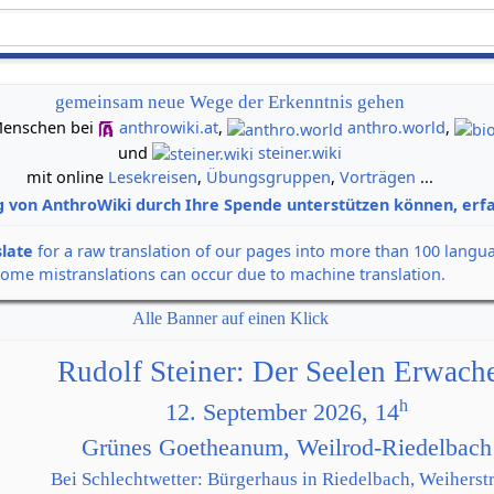
gemeinsam neue Wege der Erkenntnis gehen
n Menschen bei
anthrowiki.at
,
anthro.world
,
und
steiner.wiki
mit online
Lesekreisen
,
Übungsgruppen
,
Vorträgen
...
g von AnthroWiki durch Ihre Spende unterstützen können, erfa
slate
for a raw translation of our pages into more than 100 langu
some mistranslations can occur due to machine translation.
Alle Banner auf einen Klick
Rudolf Steiner: Der Seelen Erwach
h
12. September 2026, 14
Grünes Goetheanum, Weilrod-Riedelbach
Bei Schlechtwetter: Bürgerhaus in Riedelbach, Weiherstr