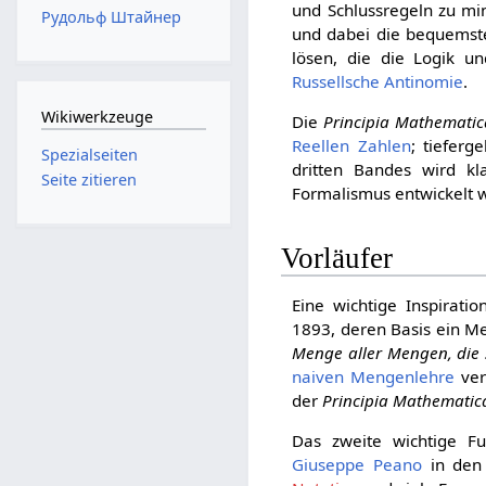
und Schlussregeln zu mi
Рудольф Штайнер
und dabei die bequems
lösen, die die Logik u
Russellsche Antinomie
.
Wikiwerkzeuge
Die
Principia Mathematic
Reellen Zahlen
; tieferg
Spezialseiten
dritten Bandes wird k
Seite zitieren
Formalismus entwickelt 
Vorläufer
Eine wichtige Inspirat
1893, deren Basis ein Me
Menge aller Mengen, die s
naiven Mengenlehre
ver
der
Principia Mathematic
Das zweite wichtige 
Giuseppe Peano
in den 