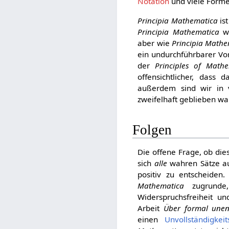
Notation
und viele Formel
Principia Mathematica
ist
Principia Mathematica
wa
aber wie
Principia Mathe
ein undurchführbarer Vor
der
Principles of Mathe
offensichtlicher, dass
außerdem sind wir in v
zweifelhaft geblieben war
Folgen
Die offene Frage, ob die
sich
alle
wahren Sätze au
positiv zu entscheiden.
Mathematica
zugrunde
Widerspruchsfreiheit u
Arbeit
Über formal unen
einen
Unvollständigkeit