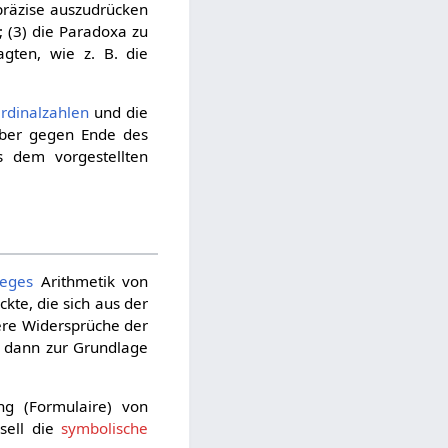
präzise auszudrücken
 (3) die Paradoxa zu
ten, wie z. B. die
rdinalzahlen
und die
aber gegen Ende des
s dem vorgestellten
reges
Arithmetik von
kte, die sich aus der
ere Widersprüche der
r dann zur Grundlage
g (Formulaire) von
sell die
symbolische