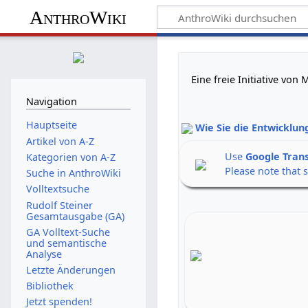
AnthroWiki
Eine freie Initiative vo
Navigation
Hauptseite
Wie Sie die Entwicklun
Artikel von A-Z
Use
Google Tran
Kategorien von A-Z
Please note that 
Suche in AnthroWiki
Volltextsuche
Rudolf Steiner
Gesamtausgabe (GA)
GA Volltext-Suche
und semantische
Analyse
Letzte Änderungen
Bibliothek
Jetzt spenden!