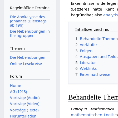
Erkenntnisse widerlegen
Regelmäßige Termine
(Letzteres hatte Kant
begründbar, also
analyti
Die Apokalypse des
Johannes (Dienstags
ab 19h)
Inhaltsverzeichnis
Die Nebenübungen in
Kleingruppen
1
Behandelte Themen
2
Vorläufer
Themen
3
Folgen
4
Ausgaben und Teilü
Die Nebenübungen
5
Literatur
Online Lesekreise
6
Weblinks
7
Einzelnachweise
Forum
Home
AG (1913)
Behandelte Them
Vorträge (Audio)
Vorträge (Video)
Principia Mathematica
h
Vorträge (Texte)
mathematischen Logik
so
Herunterladen