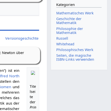
Kategorien
Mathematisches Werk
Geschichte der
Mathematik
Philosophie der
Mathematik
Versionsgeschichte
Russell
Whitehead
Philosophisches Werk
ac Newton über
Seiten, die magische
ISBN-Links verwenden
n“) ist ein
lfred North
tellen den
Tite
iomen
und
lsei
f mehreren
te
welches das
der
tik aus der
Prin
ematischer