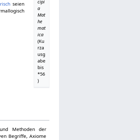
cipi
risch
seien
a
mallogisch
Mat
he
mat
ica
(Ku
rza
usg
abe
bis
*56
)
n und Methoden der
ven Begriffe, Axiome