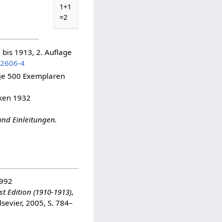
1+1
=2
 bis 1913, 2. Auflage
62606-4
. je 500 Exemplaren
sken 1932
und Einleitungen.
1992
t Edition (1910-1913)
,
Elsevier, 2005, S. 784–