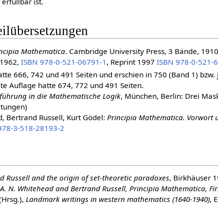
 erfüllbar ist.
ilübersetzungen
ncipia Mathematica
. Cambridge University Press, 3 Bände, 1910
 1962,
ISBN 978-0-521-06791-1
, Reprint 1997
ISBN 978-0-521-
atte 666, 742 und 491 Seiten und erschien in 750 (Band 1) bzw
ite Auflage hatte 674, 772 und 491 Seiten.
führung in die Mathematische Logik
, München, Berlin: Drei Ma
itungen)
, Bertrand Russell, Kurt Gödel:
Principia Mathematica. Vorwort 
978-3-518-28193-2
d Russell and the origin of set-theoretic paradoxes
, Birkhäuser 
A. N. Whitehead and Bertrand Russell, Principia Mathematica, Firs
(Hrsg.),
Landmark writings in western mathematics (1640-1940)
, 