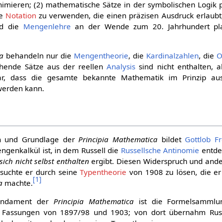
nimieren; (2) mathematische Sätze in der symbolischen Logik 
te
Notation
zu verwenden, die einen präzisen Ausdruck erlaubt;
nd die
Mengenlehre
an der Wende zum 20. Jahrhundert plag
a
behandeln nur die
Mengentheorie
, die
Kardinalzahlen
, die
O
ehende Sätze aus der reellen
Analysis
sind nicht enthalten, 
lar, dass die gesamte bekannte Mathematik im Prinzip au
werden kann.
ion und Grundlage der
Principia Mathematica
bildet
Gottlob F
ngenkalkül ist, in dem Russell die
Russellsche Antinomie
entdec
ich nicht selbst enthalten
ergibt. Diesen Widerspruch und and
suchte er durch seine
Typentheorie
von 1908 zu lösen, die e
[
1
]
a
machte.
Fundament der
Principia Mathematica
ist die Formelsammlun
Fassungen von 1897/98 und 1903; von dort übernahm Rus