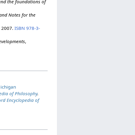
and the foundations of
and Notes for the
t 2007.
ISBN 978-3-
developments
,
Michigan
edia of Philosophy
.
ord Encyclopedia of