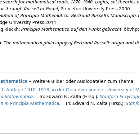
e search for mathematical roots, 1870–1940. Logics, set theories 
r through Russell to Gödel
, Princeton University Press 2000
lution of Principia Mathematica: Bertrand Russell's Manuscripts 
dge University Press 2011
rg Rieckh:
Principia Mathematica auf den Punkt gebracht
. öbvhp
a:
The mathematical philosophy of Bertrand Russell: origin and 
Mathematica
– Weitere Bilder oder Audiodateien zum Thema
 1. Auflage 1910–1913, in der Onlineversion der University of 
pia Mathematica.
In: Edward N. Zalta (Hrsg.):
Stanford Encyclop
on in
Principia Mathematica
.
In: Edward N. Zalta (Hrsg.):
Stanf