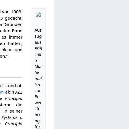
s
von 1903.
03 gedacht,
hen Gründen
Aus
weiten Band
zug
e es immer
aus
en hatten;
Prin
unklar und
cipi
en.“
a
Mat
he
mat
ica
 ist und ob
zur
mm
ab 1922
Be
die
Principia
wei
ysteme die
sfü
 in seiner
hru
 Systeme I.
ng
ie
Principia
für