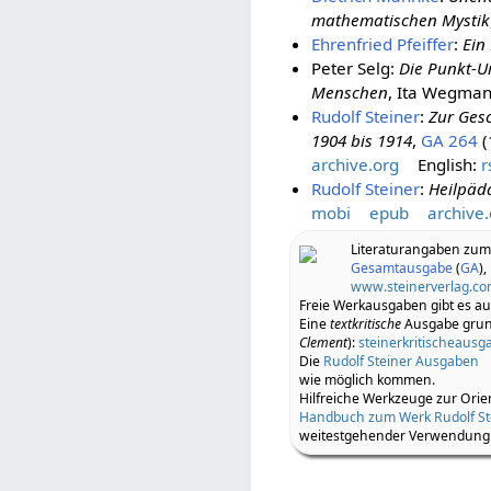
mathematischen Mystik
Ehrenfried Pfeiffer
:
Ein
Peter Selg:
Die Punkt-U
Menschen
, Ita Wegman
Rudolf Steiner
:
Zur Gesc
1904 bis 1914
,
GA 264
(
archive.org
English:
r
Rudolf Steiner
:
Heilpäd
mobi
epub
archive.
Literaturangaben zu
Gesamtausgabe
(
GA
),
www.steinerverlag.c
Freie Werkausgaben gibt es a
Eine
textkritische
Ausgabe grund
Clement
):
steinerkritischeaus
Die
Rudolf Steiner Ausgaben
wie möglich kommen.
Hilfreiche Werkzeuge zur Orie
Handbuch zum Werk Rudolf St
weitestgehender Verwendung d