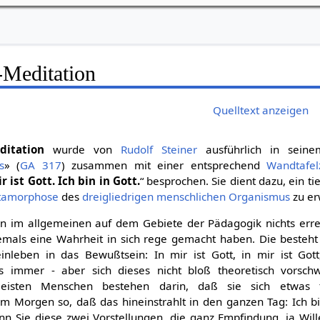
Meditation
Quelltext anzeigen
ditation
wurde von
Rudolf Steiner
ausführlich in sei
s
» (
GA 317
) zusammen mit einer entsprechend
Wandtafel
r ist Gott. Ich bin in Gott.
“ besprochen. Sie dient dazu, ein ti
tamorphose
des
dreigliedrigen menschlichen Organismus
zu er
 im allgemeinen auf dem Gebiete der Pädagogik nichts erre
 jemals eine Wahrheit in sich rege gemacht haben. Die besteht
nleben in das Bewußtsein: In mir ist Gott, in mir ist Got
s immer - aber sich dieses nicht bloß theoretisch vorschw
eisten Menschen bestehen darin, daß sie sich etwas t
m Morgen so, daß das hineinstrahlt in den ganzen Tag: Ich bin
n Sie diese zwei Vorstellungen, die ganz Empfindung, ja Wil