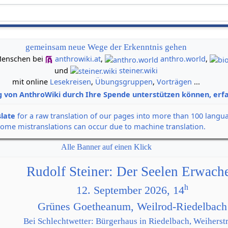
gemeinsam neue Wege der Erkenntnis gehen
n Menschen bei
anthrowiki.at
,
anthro.world
,
und
steiner.wiki
mit online
Lesekreisen
,
Übungsgruppen
,
Vorträgen
...
g von AnthroWiki durch Ihre Spende unterstützen können, erfa
slate
for a raw translation of our pages into more than 100 langu
some mistranslations can occur due to machine translation.
Alle Banner auf einen Klick
Rudolf Steiner: Der Seelen Erwach
h
12. September 2026, 14
Grünes Goetheanum, Weilrod-Riedelbach
Bei Schlechtwetter: Bürgerhaus in Riedelbach, Weiherstr