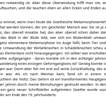
en notwendig ist. Aber diese Überwindung trifft man nie, 
auftauchen, und die tauchen eben an allen Ecken und Enden auf
ur einmal, wenn man heute die Goethesche Metamorphosenleh
hat werden können, der ein gescheiter Mensch war. Sie ist ja e
s, das überall Ansätze hat, das aber überall schon dabei st
das Blatt in der Blüte lebt, wie sich ein Blütenblatt umwan
e ganz elementare Metamorphose ins Auge faßt, beim Tier u
die Umwandlung der Wirbelknochen in Schädelknochen scheu 
as Elementare nicht hinausgegangen. Ich selber war erschüttert
oethe aufgegangen - daran krankte ich in den achtziger Jahren
ndelung eines einzigen Gehirnganglions ist? Geistig konnte i
n war. Dann aber fiel mir erst auf seine Zurückhaltung, das 
n war. Als ich nach Weimar kam, fand ich in einem mit
chlein die Notiz: Das Gehirn ist ein transformiertes Hauptgang
ziger Jahren durch meine Bemühungen gedruckt worden. In de
ch ein ganz neuer Schriftsteller aufgetreten: Goethe wurde so
eller am Ende des 19. Jahrhunderts.