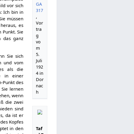
GA
ild vor sich
317
 Ich bin in
,
 Sie müssen
Vor
 heraus, es
tra
 Punkt. Sie
g
n das ganz
vo
m
5.
n Sie sich
Juli
en und vom
192
es als die
4 in
e in einer
Dor
ch-Punkt des
nac
 Sie lernen
h
gehen, wenn
aß die zwei
hieden sind
, da ist er
 des Kopfes
ptet in den
Taf