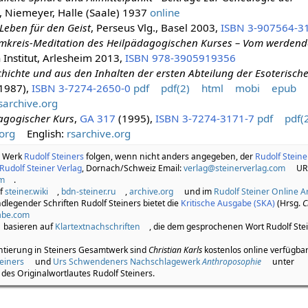
, Niemeyer, Halle (Saale) 1937
online
 Leben für den Geist
, Perseus Vlg., Basel 2003,
ISBN 3-907564-3
mkreis-Meditation des Heilpädagogischen Kurses – Vom werdend
 Institut, Arlesheim 2013,
ISBN 978-3905919356
hichte und aus den Inhalten der ersten Abteilung der Esoterisch
1987),
ISBN 3-7274-2650-0
pdf
pdf(2)
html
mobi
epub
sarchive.org
agogischer Kurs
,
GA 317
(1995),
ISBN 3-7274-3171-7
pdf
pdf(
org
English:
rsarchive.org
m Werk
Rudolf Steiners
folgen, wenn nicht anders angegeben, der
Rudolf Steine
Rudolf Steiner Verlag
, Dornach/Schweiz Email:
verlag@steinerverlag.com
UR
om
.
uf
steiner.wiki
,
bdn-steiner.ru
,
archive.org
und im
Rudolf Steiner Online A
legender Schriften Rudolf Steiners bietet die
Kritische Ausgabe (SKA)
(Hrsg.
C
gabe.com
basieren auf
Klartextnachschriften
, die dem gesprochenen Wort Rudolf Ste
ntierung in Steiners Gesamtwerk sind
Christian Karls
kostenlos online verfügba
einers
und
Urs Schwendeners Nachschlagewerk
Anthroposophie
unter
es Originalwortlautes Rudolf Steiners.