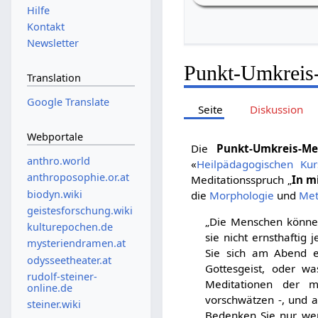
Hilfe
Kontakt
Newsletter
Punkt-Umkreis-
Translation
Google Translate
Seite
Diskussion
Webportale
Die
Punkt-Umkreis-Me
anthro.world
«
Heilpädagogischen Kur
anthroposophie.or.at
Meditationsspruch „
In mi
biodyn.wiki
die
Morphologie
und
Me
geistesforschung.wiki
„Die Menschen können
kulturepochen.de
sie nicht ernsthaftig
mysteriendramen.at
Sie sich am Abend ei
odysseetheater.at
Gottesgeist, oder wa
rudolf-steiner-
Meditationen der m
online.de
vorschwätzen -, und a
steiner.wiki
Bedenken Sie nur, wen