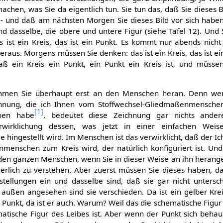
achen, was Sie da eigentlich tun. Sie tun das, daß Sie dieses B
t - und daß am nächsten Morgen Sie dieses Bild vor sich haben:
und dasselbe, die obere und untere Figur (siehe Tafel 12). Und
s ist ein Kreis, das ist ein Punkt. Es kommt nur abends nicht
aus. Morgens müssen Sie denken: das ist ein Kreis, das ist ein
ß ein Kreis ein Punkt, ein Punkt ein Kreis ist, und müsse
mmen Sie überhaupt erst an den Menschen heran. Denn wen
chnung, die ich Ihnen vom Stoffwechsel-Gliedmaßenmensch
[
1
]
ben habe
, bedeutet diese Zeichnung gar nichts ander
wirklichung dessen, was jetzt in einer einfachen Weis
ie hingestellt wird. Im Menschen ist das verwirklicht, daß der I
enschen zum Kreis wird, der natürlich konfiguriert ist. Und
den ganzen Menschen, wenn Sie in dieser Weise an ihn heran
nerlich zu verstehen. Aber zuerst müssen Sie dieses haben, d
stellungen ein und dasselbe sind, daß sie gar nicht untersc
außen angesehen sind sie verschieden. Da ist ein gelber Kreis
r Punkt, da ist er auch. Warum? Weil das die schematische Figur
ematische Figur des Leibes ist. Aber wenn der Punkt sich behau