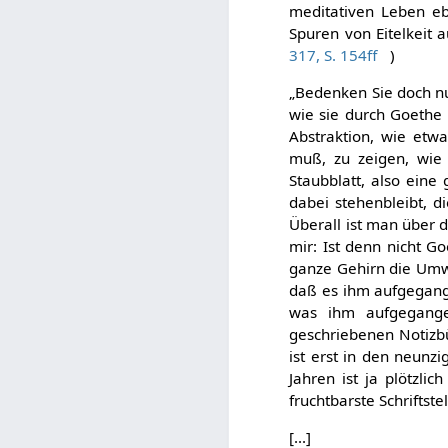
meditativen Leben eb
Spuren von Eitelkeit 
317, S. 154ff
)
„Bedenken Sie doch n
wie sie durch Goethe 
Abstraktion, wie etwa
muß, zu zeigen, wie 
Staubblatt, also ein
dabei stehenbleibt, 
Überall ist man über d
mir: Ist denn nicht G
ganze Gehirn die Umwa
daß es ihm aufgegange
was ihm aufgegange
geschriebenen Notizbü
ist erst in den neun
Jahren ist ja plötzli
fruchtbarste Schriftst
[...]