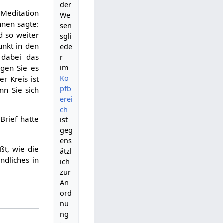
der
 Meditation
We
hnen sagte:
sen
nd so weiter
sgli
unkt in den
ede
 dabei das
r
ngen Sie es
im
Ko
r Kreis ist
pfb
nn Sie sich
erei
ch
Brief hatte
ist
geg
ens
ßt, wie die
ätzl
ndliches in
ich
zur
An
ord
nu
ng