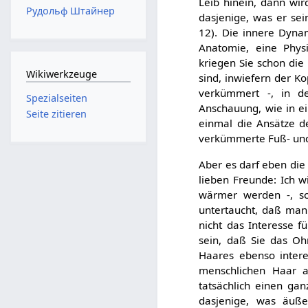
Leib hinein, dann wi
Рудольф Штайнер
dasjenige, was er sei
12). Die innere Dyna
Anatomie, eine Phy
kriegen Sie schon die 
Wikiwerkzeuge
sind, inwiefern der K
verkümmert -, in d
Spezialseiten
Anschauung, wie in e
Seite zitieren
einmal die Ansätze d
verkümmerte Fuß- un
Aber es darf eben die
lieben Freunde: Ich w
wärmer werden -, so
untertaucht, daß man 
nicht das Interesse 
sein, daß Sie das Oh
Haares ebenso intere
menschlichen Haar al
tatsächlich einen gan
dasjenige, was äuße