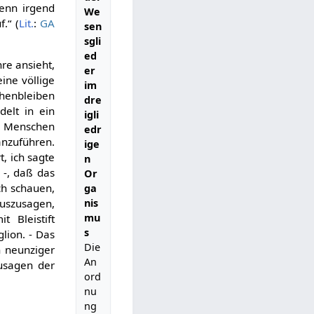
wenn irgend
We
.“ (
Lit.
:
GA
sen
sgli
ed
re ansieht,
er
ine völlige
im
ehenbleiben
dre
delt in ein
igli
nd Menschen
edr
anzuführen.
ige
, ich sagte
n
 -, daß das
Or
ch schauen,
ga
auszusagen,
nis
mu
 Bleistift
s
lion. - Das
Die
n neunziger
An
zusagen der
ord
nu
ng