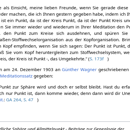
e als Einsicht, meine lieben Freunde, wenn Sie gerade diese
der machen, die ich Ihnen gestern gegeben habe, indem ich I
r ist ein Punkt, da ist der Kreis Punkt, da ist der Punkt Kreis u
sen Sie immer wieder und wiederum in Ihrer Meditation den P
en, den Punkt zum Kreise sich ausdehnen, und spüren Sie
aßen-Stoffwechselorganisation aus der Kopforganisation. Bri
n Kopf empfinden, wenn Sie sich sagen: Der Punkt ist Punkt, de
daß Sie vom Kopf heruntergleiten zum Stoffwechselsystem, we
eis, der Kreis ist Punkt -, das Umgekehrte.“ (
S. 173f
)
rlin am 24. Dezember 1903 an
Günther Wagner
geschriebenen 
n
Meditationssatz
gegeben:
unkt zur Sphäre wird und doch er selbst bleibt. Hast du erfa
ch nur Punkt ist, dann komme wieder, denn dann wird dir Une
it.
:
GA 264, S. 47
)
liche Sphäre und Allmittelpunkt - Beiträge zur Genealogie der