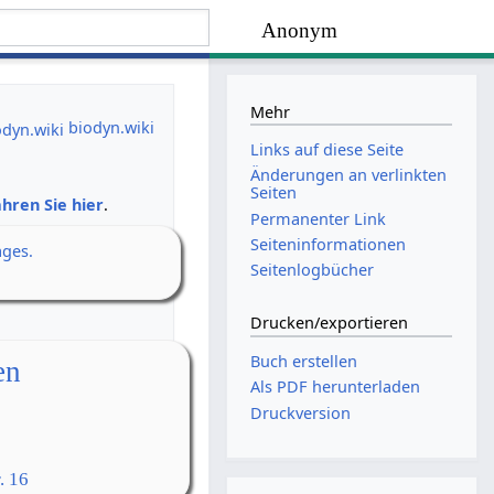
Anonym
Mehr
biodyn.wiki
Links auf diese Seite
Änderungen an verlinkten
Seiten
hren Sie hier
.
Permanenter Link
Seiten­­informationen
ages.
Seitenlogbücher
Drucken/­exportieren
Buch erstellen
en
Als PDF herunterladen
Druckversion
. 16