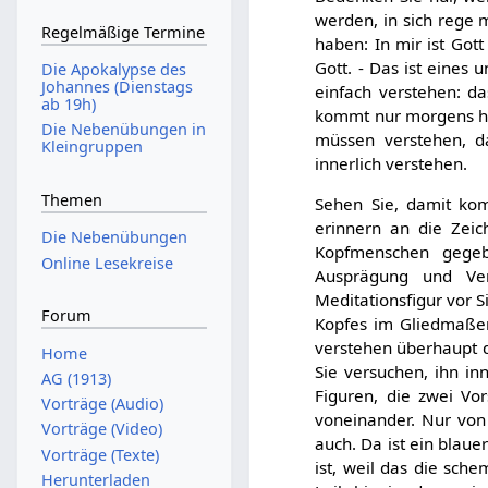
werden, in sich rege m
Regelmäßige Termine
haben: In mir ist Got
Gott. - Das ist eines 
Die Apokalypse des
Johannes (Dienstags
einfach verstehen: da
ab 19h)
kommt nur morgens her
Die Nebenübungen in
müssen verstehen, da
Kleingruppen
innerlich verstehen.
Themen
Sehen Sie, damit ko
erinnern an die Zei
Die Nebenübungen
Kopfmenschen gege
Online Lesekreise
Ausprägung und Ver
Meditationsfigur vor S
Forum
Kopfes im Gliedmaßenm
verstehen überhaupt 
Home
Sie versuchen, ihn in
AG (1913)
Figuren, die zwei Vor
Vorträge (Audio)
voneinander. Nur von 
Vorträge (Video)
auch. Da ist ein blaue
Vorträge (Texte)
ist, weil das die sch
Herunterladen