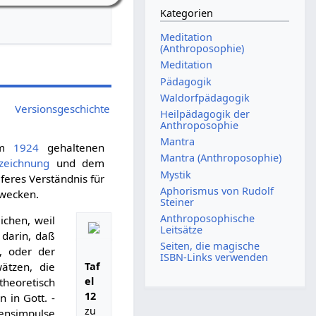
Kategorien
Meditation
(Anthroposophie)
Meditation
Pädagogik
Waldorfpädagogik
Versionsgeschichte
Heilpädagogik der
Anthroposophie
Mantra
nem
1924
gehaltenen
Mantra (Anthroposophie)
zeichnung
und dem
Mystik
eferes Verständnis für
Aphorismus von Rudolf
wecken.
Steiner
Anthroposophische
ichen, weil
Leitsätze
 darin, daß
Seiten, die magische
t, oder der
ISBN-Links verwenden
Taf
ätzen, die
el
heoretisch
12
 in Gott. -
zu
lensimpulse