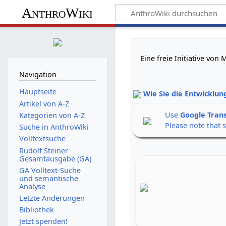
AnthroWiki
Eine freie Initiative vo
Navigation
Hauptseite
Wie Sie die Entwicklun
Artikel von A-Z
Use
Google Tran
Kategorien von A-Z
Please note that 
Suche in AnthroWiki
Volltextsuche
Rudolf Steiner
Gesamtausgabe (GA)
GA Volltext-Suche
und semantische
Analyse
Letzte Änderungen
Bibliothek
Jetzt spenden!