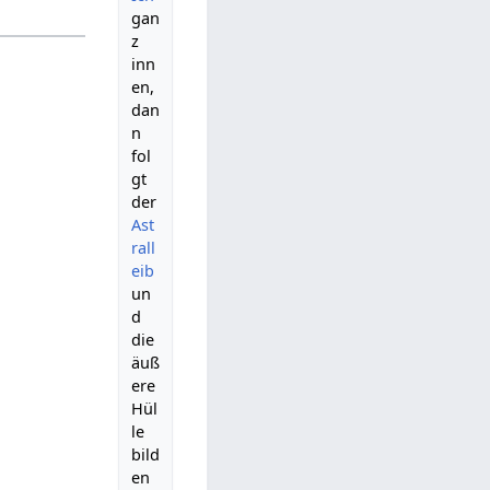
gan
z
inn
en,
dan
n
fol
gt
der
Ast
rall
eib
un
d
die
äuß
ere
Hül
le
bild
en