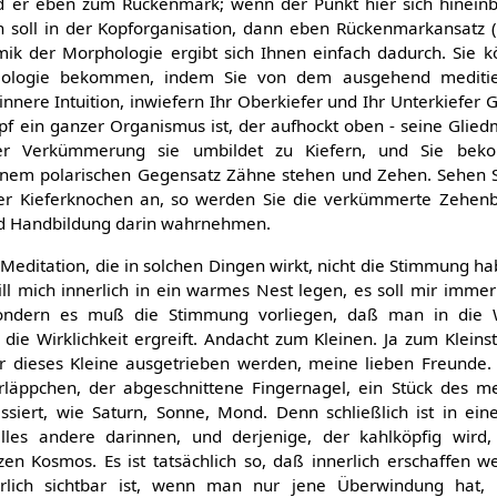
rd er eben zum Rückenmark; wenn der Punkt hier sich hineinb
n soll in der Kopforganisation, dann eben Rückenmarkansatz (
mik der Morphologie ergibt sich Ihnen einfach dadurch. Sie 
siologie bekommen, indem Sie von dem ausgehend mediti
innere Intuition, inwiefern Ihr Oberkiefer und Ihr Unterkiefer
opf ein ganzer Organismus ist, der aufhockt oben - seine Glie
er Verkümmerung sie umbildet zu Kiefern, und Sie bek
inem polarischen Gegensatz Zähne stehen und Zehen. Sehen S
er Kieferknochen an, so werden Sie die verkümmerte Zehenb
d Handbildung darin wahrnehmen.
 Meditation, die in solchen Dingen wirkt, nicht die Stimmung h
ill mich innerlich in ein warmes Nest legen, es soll mir imm
ndern es muß die Stimmung vorliegen, daß man in die Wi
die Wirklichkeit ergreift. Andacht zum Kleinen. Ja zum Kleinst
für dieses Kleine ausgetrieben werden, meine lieben Freunde
rläppchen, der abgeschnittene Fingernagel, ein Stück des m
ssiert, wie Saturn, Sonne, Mond. Denn schließlich ist in ei
les andere darinnen, und derjenige, der kahlköpfig wird, 
zen Kosmos. Es ist tatsächlich so, daß innerlich erschaffen 
rlich sichtbar ist, wenn man nur jene Überwindung hat,