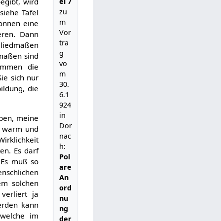
el 7
egibt, wird
zu
siehe Tafel
m
können eine
Vor
eren. Dann
tra
 Gliedmaßen
g
dmaßen sind
vo
ommen die
m
ie sich nur
30.
ildung, die
6.1
924
in
aben, meine
Dor
er warm und
nac
rklichkeit
h:
en. Es darf
Pol
. Es muß so
are
enschlichen
An
nem solchen
ord
verliert ja
nu
werden kann
ng
 welche im
der