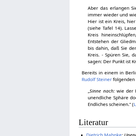
Aber das erlangen Si
immer wieder und wie
Hier ist ein Kreis, hie
(siehe Tafel 14). Las
Kreis hineinschlüpf
Entstehen der Gliedm
bis dahin, daß Sie de
Kreis. - Spüren Sie, 
sagen: Der Punkt ist Kr
Bereits in einem in Be
Rudolf Steiner
folgende
„
Sinne nach:
wie der P
unendliche Sphäre do
Endliches scheinen.“ (
L
Literatur
Dietrich Mahnke
:
Unend