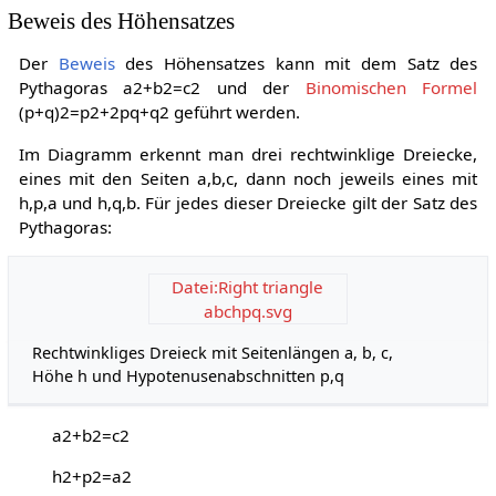
Beweis des Höhensatzes
Der
Beweis
des Höhensatzes kann mit dem Satz des
Pythagoras
a
2
+
b
2
=
c
2
und der
Binomischen Formel
(
p
+
q
)
2
=
p
2
+
2
p
q
+
q
2
geführt werden.
Im Diagramm erkennt man drei rechtwinklige Dreiecke,
eines mit den Seiten
a
,
b
,
c
, dann noch jeweils eines mit
h
,
p
,
a
und
h
,
q
,
b
. Für jedes dieser Dreiecke gilt der Satz des
Pythagoras:
Datei:Right triangle
abchpq.svg
Rechtwinkliges Dreieck mit Seitenlängen a, b, c,
Höhe h und Hypotenusenabschnitten p,q
a
2
+
b
2
=
c
2
h
2
+
p
2
=
a
2