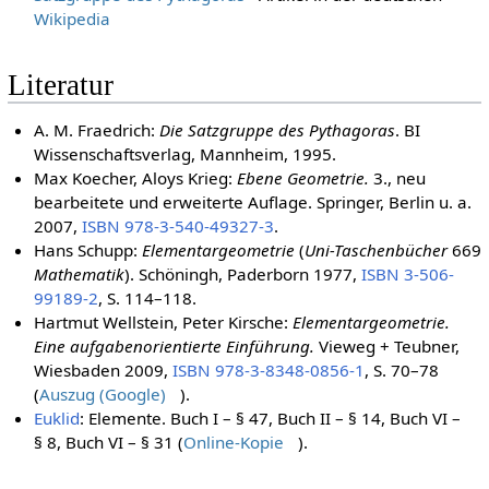
Wikipedia
Literatur
A. M. Fraedrich:
Die Satzgruppe des Pythagoras
. BI
Wissenschaftsverlag, Mannheim, 1995.
Max Koecher, Aloys Krieg:
Ebene Geometrie.
3., neu
bearbeitete und erweiterte Auflage. Springer, Berlin u. a.
2007,
ISBN 978-3-540-49327-3
.
Hans Schupp:
Elementargeometrie
(
Uni-Taschenbücher
669
Mathematik
). Schöningh, Paderborn 1977,
ISBN 3-506-
99189-2
, S. 114–118.
Hartmut Wellstein, Peter Kirsche:
Elementargeometrie.
Eine aufgabenorientierte Einführung.
Vieweg + Teubner,
Wiesbaden 2009,
ISBN 978-3-8348-0856-1
, S. 70–78
(
Auszug (Google)
).
Euklid
: Elemente. Buch I – § 47, Buch II – § 14, Buch VI –
§ 8, Buch VI – § 31 (
Online-Kopie
).