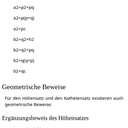
a
2
=
p
2
+
p
q
a
2
=
p
(
p
+
q
)
a
2
=
p
c
b
2
=
q
2
+
h
2
b
2
=
q
2
+
p
q
b
2
=
q
(
q
+
p
)
b
2
=
q
c
Geometrische Beweise
Für den Höhensatz und den Kathetensatz existieren auch
geometrische Beweise:
Ergänzungsbeweis des Höhensatzes