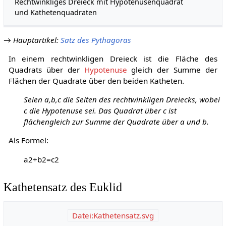
Rechtwinkliges Dreieck mit Hypotenusenquadrat
und Kathetenquadraten
→
Hauptartikel
:
Satz des Pythagoras
In einem rechtwinkligen Dreieck ist die Fläche des
Quadrats über der
Hypotenuse
gleich der Summe der
Flächen der Quadrate über den beiden Katheten.
Seien
a
,
b
,
c
die Seiten des rechtwinkligen Dreiecks, wobei
c
die Hypotenuse sei. Das Quadrat über
c
ist
flächengleich zur Summe der Quadrate über
a
und
b
.
Als Formel:
a
2
+
b
2
=
c
2
Kathetensatz des Euklid
Datei:Kathetensatz.svg