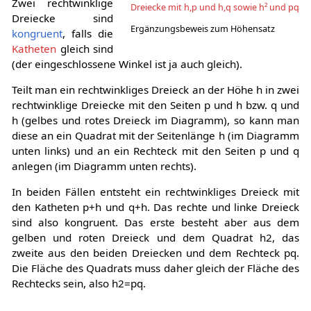
Zwei rechtwinklige
Dreiecke mit h,p und h,q sowie h² und pq
Dreiecke sind
Ergänzungsbeweis zum Höhensatz
kongruent
, falls die
Katheten
gleich sind
(der eingeschlossene Winkel ist ja auch gleich).
Teilt man ein rechtwinkliges Dreieck an der Höhe
h
in zwei
rechtwinklige Dreiecke mit den Seiten
p
und
h
bzw.
q
und
h
(gelbes und rotes Dreieck im Diagramm), so kann man
diese an ein Quadrat mit der Seitenlänge
h
(im Diagramm
unten links) und an ein Rechteck mit den Seiten
p
und
q
anlegen (im Diagramm unten rechts).
In beiden Fällen entsteht ein rechtwinkliges Dreieck mit
den Katheten
p
+
h
und
q
+
h
. Das rechte und linke Dreieck
sind also kongruent. Das erste besteht aber aus dem
gelben und roten Dreieck und dem Quadrat
h
2
, das
zweite aus den beiden Dreiecken und dem Rechteck
p
q
.
Die Fläche des Quadrats muss daher gleich der Fläche des
Rechtecks sein, also
h
2
=
p
q
.