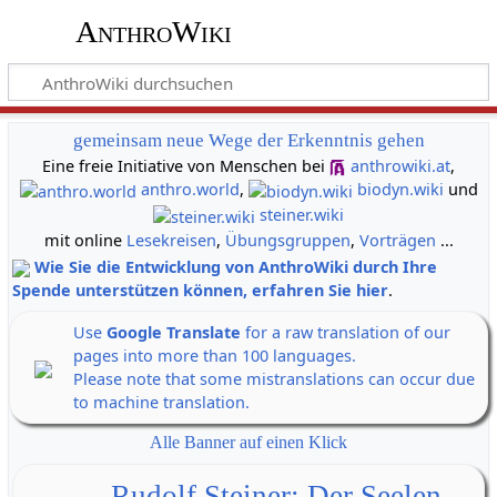
AnthroWiki
gemeinsam neue Wege der Erkenntnis gehen
Eine freie Initiative von Menschen bei
anthrowiki.at
,
anthro.world
,
biodyn.wiki
und
steiner.wiki
mit online
Lesekreisen
,
Übungsgruppen
,
Vorträgen
...
Wie Sie die Entwicklung von AnthroWiki durch Ihre
Spende unterstützen können, erfahren Sie hier
.
Use
Google Translate
for a raw translation of our
pages into more than 100 languages.
Please note that some mistranslations can occur due
to machine translation.
Alle Banner auf einen Klick
Rudolf Steiner: Der Seelen