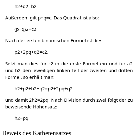
h
2
+
q
2
=
b
2
Außerdem gilt
p
+
q
=
c
. Das Quadrat ist also:
(
p
+
q
)
2
=
c
2
.
Nach der ersten binomischen Formel ist dies
p
2
+
2
p
q
+
q
2
=
c
2
.
Setzt man dies für
c
2
in die erste Formel ein und für
a
2
und
b
2
den jeweiligen linken Teil der zweiten und dritten
Formel, so erhält man:
h
2
+
p
2
+
h
2
+
q
2
=
p
2
+
2
p
q
+
q
2
und damit
2
h
2
=
2
p
q
. Nach Division durch zwei folgt der zu
beweisende Höhensatz:
h
2
=
p
q
.
Beweis des Kathetensatzes