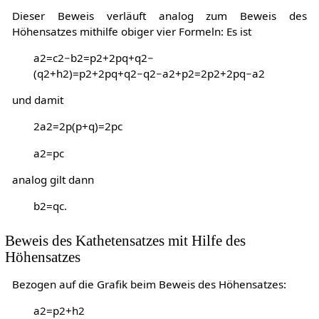
Dieser Beweis verläuft analog zum Beweis des
Höhensatzes mithilfe obiger vier Formeln: Es ist
a
2
=
c
2
−
b
2
=
p
2
+
2
p
q
+
q
2
−
(
q
2
+
h
2
)
=
p
2
+
2
p
q
+
q
2
−
q
2
−
a
2
+
p
2
=
2
p
2
+
2
p
q
−
a
2
und damit
2
a
2
=
2
p
(
p
+
q
)
=
2
p
c
a
2
=
p
c
analog gilt dann
b
2
=
q
c
.
Beweis des Kathetensatzes mit Hilfe des
Höhensatzes
Bezogen auf die Grafik beim Beweis des Höhensatzes:
a
2
=
p
2
+
h
2