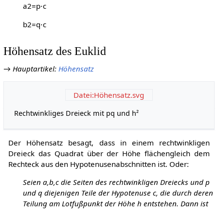
a
2
=
p
⋅
c
b
2
=
q
⋅
c
Höhensatz des Euklid
→
Hauptartikel
:
Höhensatz
Datei:Höhensatz.svg
Rechtwinkliges Dreieck mit pq und h²
Der Höhensatz besagt, dass in einem rechtwinkligen
Dreieck das Quadrat über der Höhe flächengleich dem
Rechteck aus den Hypotenusenabschnitten ist. Oder:
Seien
a
,
b
,
c
die Seiten des rechtwinkligen Dreiecks und
p
und
q
diejenigen Teile der Hypotenuse
c
, die durch deren
Teilung am Lotfußpunkt der Höhe
h
entstehen. Dann ist