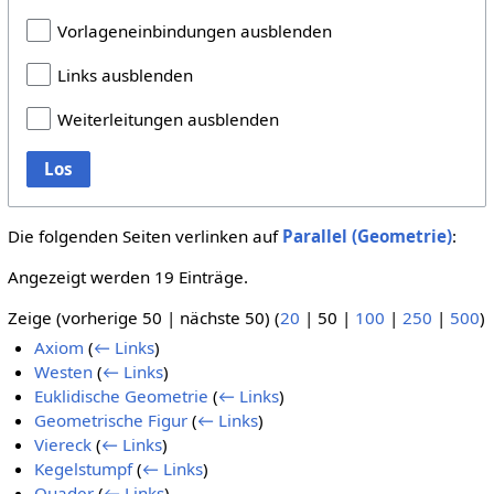
Vorlageneinbindungen ausblenden
Links ausblenden
Weiterleitungen ausblenden
Los
Die folgenden Seiten verlinken auf
Parallel (Geometrie)
:
Angezeigt werden 19 Einträge.
Zeige (
vorherige 50
|
nächste 50
) (
20
|
50
|
100
|
250
|
500
)
Axiom
(
← Links
)
Westen
(
← Links
)
Euklidische Geometrie
(
← Links
)
Geometrische Figur
(
← Links
)
Viereck
(
← Links
)
Kegelstumpf
(
← Links
)
Quader
(
← Links
)