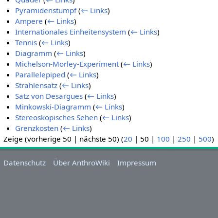
Pyramidenstumpf
(
← Links
)
Ampere
(
← Links
)
Internationales Einheitensystem
(
← Links
)
Tennis
(
← Links
)
Diagramm
(
← Links
)
Michelson-Morley-Experiment
(
← Links
)
Parallelepiped
(
← Links
)
Strahlensatz
(
← Links
)
Satz von Desargues
(
← Links
)
Minkowski-Diagramm
(
← Links
)
Stereoskopisches Sehen
(
← Links
)
Grenzkosten
(
← Links
)
Zeige (
vorherige 50
|
nächste 50
) (
20
|
50
|
100
|
250
|
500
)
Datenschutz
Über AnthroWiki
Impressum