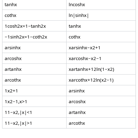
tanh
x
ln
cosh
x
coth
x
ln
|
sinh
x
|
1
cosh
2
x
=
1
−
tanh
2
x
tanh
x
−
1
sinh
2
x
=
1
−
coth
2
x
coth
x
arsinh
x
x
arsinh
x
−
x
2
+
1
arcosh
x
x
arcosh
x
−
x
2
−
1
artanh
x
x
artanh
x
+
1
2
ln
(
1
−
x
2
)
arcoth
x
x
arcoth
x
+
1
2
ln
(
x
2
−
1
)
1
x
2
+
1
arsinh
x
1
x
2
−
1
,
x
>
1
arcosh
x
1
1
−
x
2
,
|
x
|
<
1
artanh
x
1
1
−
x
2
,
|
x
|
>
1
arcoth
x