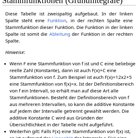
Stammfunktionen (Grundintegrale)
Diese Tabelle ist zweispaltig aufgebaut. In der linken
Spalte steht eine
Funktion
, in der rechten Spalte eine
Stammfunktion dieser Funktion. Die Funktion in der linken
Spalte ist somit die
Ableitung
der Funktion in der rechten
Spalte.
Hinweise
:
Wenn
F
eine Stammfunktion von
f
ist und
C
eine beliebige
reelle Zahl (Konstante), dann ist auch
F
(
x
)
+
C
eine
Stammfunktion von
f
. Zum Beispiel ist auch
F
(
x
)
=
1
2
x
2
+
5
eine Stammfunktion von
f
(
x
)
=
x
. Ist der Definitionsbereich
von
f
ein Intervall, so erhält man auf diese Art alle
Stammfunktionen. Besteht der Definitionsbereich von
f
aus mehreren Intervallen, so kann die additive Konstante
auf jedem der Intervalle getrennt gewählt werden. Die
additive Konstante
C
wird aus Gründen der
Übersichtlichkeit in der Tabelle nicht aufgeführt.
Weiterhin gilt: Falls
F
(
x
)
eine Stammfunktion von
f
(
x
)
ist,