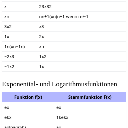
x
2
3
x
3
2
x
n
n
n
+
1
(
x
n
)
n
+
1
wenn
n
≠
−
1
3
x
2
x
3
1
x
2
x
1
n
(
x
n
−
1
n
)
x
n
−
2
x
3
1
x
2
−
1
x
2
1
x
Exponential- und Logarithmusfunktionen
Funktion
f
(
x
)
Stammfunktion
F
(
x
)
e
x
e
x
e
k
x
1
k
e
k
x
a
x
ln
a
(
a
>
0
)
a
x