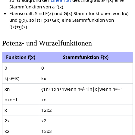
so ist aufgrund der
Linearität
des Integrals
a
⋅
F
(
x
)
eine
Stammfunktion von
a
⋅
f
(
x
)
.
Ebenso gilt: Sind
F
(
x
)
und
G
(
x
)
Stammfunktionen von
f
(
x
)
und
g
(
x
)
, so ist
F
(
x
)
+
G
(
x
)
eine Stammfunktion von
f
(
x
)
+
g
(
x
)
.
Potenz- und Wurzelfunktionen
Funktion
f
(
x
)
Stammfunktion
F
(
x
)
0
0
k
(
k
∈
ℝ
)
k
x
x
n
{
1
n
+
1
x
n
+
1
wenn
n
≠
−
1
ln
|
x
|
wenn
n
=
−
1
n
x
n
−
1
x
n
x
1
2
x
2
2
x
x
2
x
2
1
3
x
3