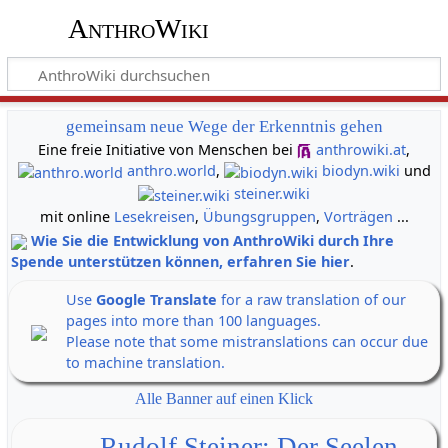
AnthroWiki
gemeinsam neue Wege der Erkenntnis gehen
Eine freie Initiative von Menschen bei
anthrowiki.at
,
anthro.world
,
biodyn.wiki
und
steiner.wiki
mit online
Lesekreisen
,
Übungsgruppen
,
Vorträgen
...
Wie Sie die Entwicklung von AnthroWiki durch Ihre
Spende unterstützen können, erfahren Sie hier
.
Use
Google Translate
for a raw translation of our
pages into more than 100 languages.
Please note that some mistranslations can occur due
to machine translation.
Alle Banner auf einen Klick
Rudolf Steiner: Der Seelen