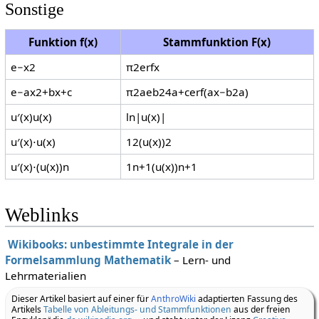
Sonstige
Funktion
f
(
x
)
Stammfunktion
F
(
x
)
e
−
x
2
π
2
erf
x
e
−
a
x
2
+
b
x
+
c
π
2
a
e
b
2
4
a
+
c
erf
(
a
x
−
b
2
a
)
u
′
(
x
)
u
(
x
)
ln
|
u
(
x
)
|
u
′
(
x
)
⋅
u
(
x
)
1
2
(
u
(
x
)
)
2
u
′
(
x
)
⋅
(
u
(
x
)
)
n
1
n
+
1
(
u
(
x
)
)
n
+
1
Weblinks
Wikibooks: unbestimmte Integrale in der
Formelsammlung Mathematik
– Lern- und
Lehrmaterialien
Dieser Artikel basiert auf einer für
AnthroWiki
adaptierten Fassung des
Artikels
Tabelle von Ableitungs- und Stammfunktionen
aus der freien