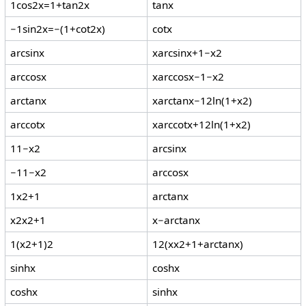
1
cos
2
x
=
1
+
tan
2
x
tan
x
−
1
sin
2
x
=
−
(
1
+
cot
2
x
)
cot
x
arcsin
x
x
arcsin
x
+
1
−
x
2
arccos
x
x
arccos
x
−
1
−
x
2
arctan
x
x
arctan
x
−
1
2
ln
(
1
+
x
2
)
arccot
x
x
arccot
x
+
1
2
ln
(
1
+
x
2
)
1
1
−
x
2
arcsin
x
−
1
1
−
x
2
arccos
x
1
x
2
+
1
arctan
x
x
2
x
2
+
1
x
−
arctan
x
1
(
x
2
+
1
)
2
1
2
(
x
x
2
+
1
+
arctan
x
)
sinh
x
cosh
x
cosh
x
sinh
x