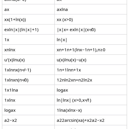
a
x
a
x
ln
a
x
x
(
1
+
ln
(
x
)
)
x
x
(
x
>
0
)
e
x
ln
|
x
|
(
ln
|
x
|
+
1
)
|
x
|
x
=
e
x
ln
|
x
|
(
x
≠
0
)
1
x
ln
|
x
|
x
n
ln
x
x
n
+
1
n
+
1
(
ln
x
−
1
n
+
1
)
,
n
≥
0
u
′
(
x
)
ln
u
(
x
)
u
(
x
)
ln
u
(
x
)
−
u
(
x
)
1
x
ln
n
x
(
n
≠
−
1
)
1
n
+
1
ln
n
+
1
x
1
x
ln
x
n
(
n
≠
0
)
1
2
n
ln
2
x
n
=
n
2
ln
2
x
1
x
1
ln
a
log
a
x
1
x
ln
x
ln
|
ln
x
|
(
x
>
0
,
x
≠
1
)
log
a
x
1
ln
a
(
x
ln
x
−
x
)
a
2
−
x
2
a
2
2
arcsin
(
x
a
)
+
x
2
a
2
−
x
2