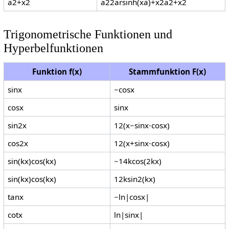
a
2
+
x
2
a
2
2
arsinh
(
x
a
)
+
x
2
a
2
+
x
2
Trigonometrische Funktionen und
Hyperbelfunktionen
Funktion
f
(
x
)
Stammfunktion
F
(
x
)
sin
x
−
cos
x
cos
x
sin
x
sin
2
x
1
2
(
x
−
sin
x
⋅
cos
x
)
cos
2
x
1
2
(
x
+
sin
x
⋅
cos
x
)
sin
(
k
x
)
cos
(
k
x
)
−
1
4
k
cos
(
2
k
x
)
sin
(
k
x
)
cos
(
k
x
)
1
2
k
sin
2
(
k
x
)
tan
x
−
ln
|
cos
x
|
cot
x
ln
|
sin
x
|