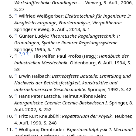
Werkstofftechnik: Grundlagen ... .
Vieweg, 3. Aufl., 2006,
S. 27
↑
Wilfried Weißgerber:
Elektrotechnik für Ingenieure 3:
Ausgleichsvorgänge, Fourieranalyse, Vierpoltheorie.
Springer Vieweg, 8. Aufl., 2013, S. 1
↑
Günter Ludyk:
Theoretische Regelungstechnik 1:
Grundlagen, Synthese linearer Regelungssysteme.
Springer, 1995, S. 179
7,0
7,1
↑
Tilo Peifer, Paul Profos (Hrsg.):
Handbuch der
industriellen Messtechnik.
Oldenbourg, 6. Aufl. 1994, S.
53
↑
Erwin Haibach:
Betriebsfeste Bauteile: Ermittlung und
Nachweis der Betriebsfestigkeit, konstruktive und
unternehmerische Gesichtspunkte.
Springer, 1992, S. 42
↑
Hans Peter Latscha, Helmut Alfons Klein:
Anorganische Chemie: Chemie-Basiswissen I.
Springer, 8.
Aufl. 2002, S. 252
↑
Fritz Kurt Kneubühl:
Repetitorium der Physik.
Teubner,
4. Aufl. 1990, S. 248
↑
Wolfgang Demtröder:
Experimentalphysik 1: Mechanik