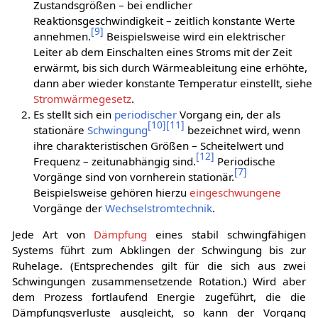
Zustandsgrößen – bei endlicher
Reaktionsgeschwindigkeit – zeitlich konstante Werte
[
9
]
annehmen.
Beispielsweise wird ein elektrischer
Leiter ab dem Einschalten eines Stroms mit der Zeit
erwärmt, bis sich durch Wärmeableitung eine erhöhte,
dann aber wieder konstante Temperatur einstellt, siehe
Stromwärmegesetz
.
Es stellt sich ein
periodischer
Vorgang ein, der als
[
10
]
[
11
]
stationäre
Schwingung
bezeichnet wird, wenn
ihre charakteristischen Größen – Scheitelwert und
[
12
]
Frequenz – zeitunabhängig sind.
Periodische
[
7
]
Vorgänge sind von vornherein stationär.
Beispielsweise gehören hierzu
eingeschwungene
Vorgänge der
Wechselstromtechnik
.
Jede Art von
Dämpfung
eines stabil schwingfähigen
Systems führt zum Abklingen der Schwingung bis zur
Ruhelage. (Entsprechendes gilt für die sich aus zwei
Schwingungen zusammensetzende Rotation.) Wird aber
dem Prozess fortlaufend Energie zugeführt, die die
Dämpfungsverluste ausgleicht, so kann der Vorgang