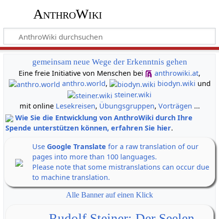
AnthroWiki
gemeinsam neue Wege der Erkenntnis gehen
Eine freie Initiative von Menschen bei
anthrowiki.at
,
anthro.world
,
biodyn.wiki
und
steiner.wiki
mit online
Lesekreisen
,
Übungsgruppen
,
Vorträgen
...
Wie Sie die Entwicklung von AnthroWiki durch Ihre
Spende unterstützen können, erfahren Sie hier
.
Use
Google Translate
for a raw translation of our
pages into more than 100 languages.
Please note that some mistranslations can occur due
to machine translation.
Alle Banner auf einen Klick
Rudolf Steiner: Der Seelen