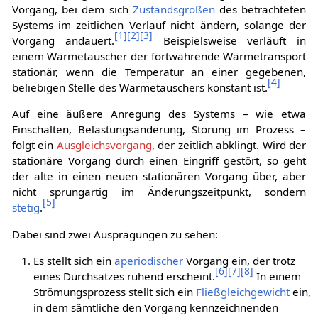
Vorgang, bei dem sich
Zustandsgrößen
des betrachteten
Systems im zeitlichen Verlauf nicht ändern, solange der
[
1
]
[
2
]
[
3
]
Vorgang andauert.
Beispielsweise verläuft in
einem Wärmetauscher der fortwährende Wärmetransport
stationär, wenn die Temperatur an einer gegebenen,
[
4
]
beliebigen Stelle des Wärmetauschers konstant ist.
Auf eine äußere Anregung des Systems – wie etwa
Einschalten, Belastungsänderung, Störung im Prozess –
folgt ein
Ausgleichsvorgang
, der zeitlich abklingt. Wird der
stationäre Vorgang durch einen Eingriff gestört, so geht
der alte in einen neuen stationären Vorgang über, aber
nicht sprungartig im Änderungszeitpunkt, sondern
[
5
]
stetig
.
Dabei sind zwei Ausprägungen zu sehen:
Es stellt sich ein
aperiodischer
Vorgang ein, der trotz
[
6
]
[
7
]
[
8
]
eines Durchsatzes ruhend erscheint.
In einem
Strömungsprozess stellt sich ein
Fließgleichgewicht
ein,
in dem sämtliche den Vorgang kennzeichnenden