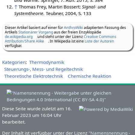
und Wärme.
Springer, 7. Aufl. 2015, S. 384
↑
Thomas Frey, Martin Bossert:
Signal- und
Systemtheorie.
Teubner, 2004, S. 133
Dieser Artikel basiert auf einer für
AnthroWiki
adaptierten Fassung des
Artikels
Stationärer Vorgang
aus der freien Enzyklopädie
de.wikipedia.org
und steht unter der Lizenz
Creative Commons
Attribution/Share Alike
. In Wikipedia ist eine
Liste der Autoren
verfügbar.
Kategorien
:
Thermodynamik
Steuerungs-, Mess- und Regeltechnik
Theoretische Elektrotechnik
Chemische Reaktion
Diese Seite wurde zuletzt am 16.
Februar 2023 um 16:04 Uhr
bearbeitet.
Der Inhalt ist verfügbar unter der Lizenz
''Namensnennung -