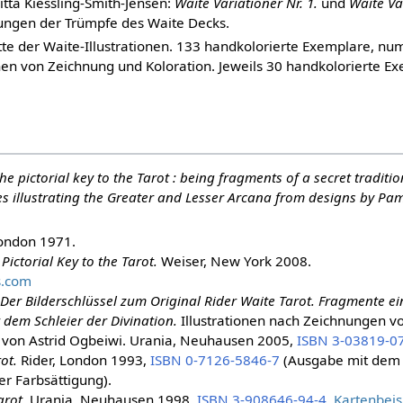
ta Kiessling-Smith-Jensen:
Waite Variationer Nr. 1.
und
Waite Var
tungen der Trümpfe des Waite Decks.
itte der Waite-Illustrationen. 133 handkolorierte Exemplare, nu
onen von Zeichnung und Koloration. Jeweils 30 handkolorierte 
he pictorial key to the Tarot : being fragments of a secret traditio
tes illustrating the Greater and Lesser Arcana from designs by P
London 1971.
Pictorial Key to the Tarot.
Weiser, New York 2008.
s.com
Der Bilderschlüssel zum Original Rider Waite Tarot. Fragmente e
 dem Schleier der Divination.
Illustrationen nach Zeichnungen 
 von Astrid Ogbeiwi. Urania, Neuhausen 2005,
ISBN 3-03819-0
ot.
Rider, London 1993,
ISBN 0-7126-5846-7
(Ausgabe mit dem 
r Farbsättigung).
arot.
Urania, Neuhausen 1998,
ISBN 3-908646-94-4
,
Kartenbeis