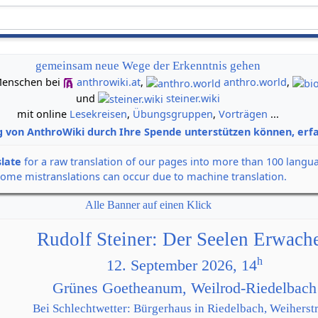
gemeinsam neue Wege der Erkenntnis gehen
n Menschen bei
anthrowiki.at
,
anthro.world
,
und
steiner.wiki
mit online
Lesekreisen
,
Übungsgruppen
,
Vorträgen
...
g von AnthroWiki durch Ihre Spende unterstützen können, erfa
slate
for a raw translation of our pages into more than 100 langu
some mistranslations can occur due to machine translation.
Alle Banner auf einen Klick
Rudolf Steiner: Der Seelen Erwach
h
12. September 2026, 14
Grünes Goetheanum, Weilrod-Riedelbach
Bei Schlechtwetter: Bürgerhaus in Riedelbach, Weiherstr