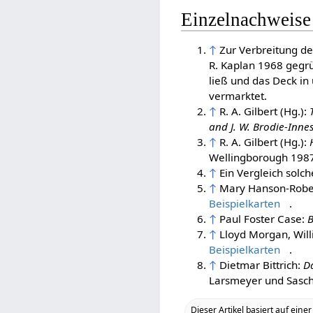
Einzelnachweise
↑
Zur Verbreitung de
R. Kaplan 1968 gegr
ließ und das Deck i
vermarktet.
↑
R. A. Gilbert (Hg.):
and J. W. Brodie-Innes
↑
R. A. Gilbert (Hg.):
Wellingborough 1987,
↑
Ein Vergleich solch
↑
Mary Hanson-Robe
Beispielkarten
.
↑
Paul Foster Case:
B
↑
Lloyd Morgan, Wil
Beispielkarten
.
↑
Dietmar Bittrich:
D
Larsmeyer und Sasch
Dieser Artikel basiert auf einer