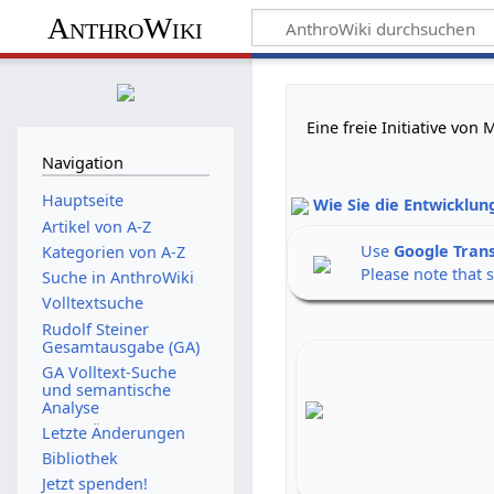
AnthroWiki
Eine freie Initiative vo
Navigation
Hauptseite
Wie Sie die Entwicklun
Artikel von A-Z
Use
Google Tran
Kategorien von A-Z
Please note that 
Suche in AnthroWiki
Volltextsuche
Rudolf Steiner
Gesamtausgabe (GA)
GA Volltext-Suche
und semantische
Analyse
Letzte Änderungen
Bibliothek
Jetzt spenden!