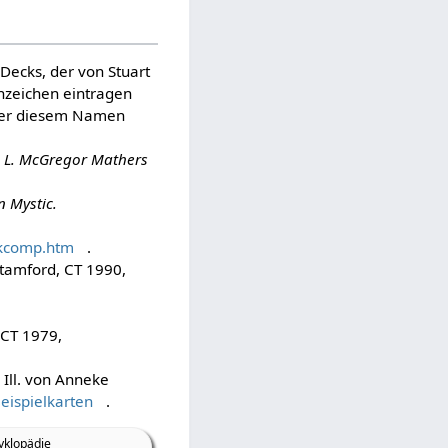
Decks, der von Stuart
nzeichen eintragen
nter diesem Namen
. L. McGregor Mathers
n Mystic.
ckcomp.htm
.
tamford, CT 1990,
 CT 1979,
.
Ill. von Anneke
eispielkarten
.
yklopädie