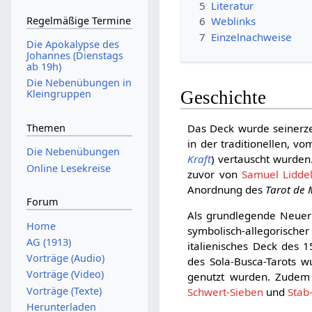
5
Literatur
Regelmäßige Termine
6
Weblinks
7
Einzelnachweise
Die Apokalypse des
Johannes (Dienstags
ab 19h)
Die Nebenübungen in
Kleingruppen
Geschichte
Das Deck wurde seinerze
Themen
in der traditionellen, v
Die Nebenübungen
Kraft
) vertauscht wurden
Online Lesekreise
zuvor von
Samuel Lidde
Anordnung des
Tarot de 
Forum
Als grundlegende Neueru
Home
symbolisch-allegorische
AG (1913)
italienisches Deck des 
Vorträge (Audio)
des Sola-Busca-Tarots 
Vorträge (Video)
genutzt wurden. Zudem g
Vorträge (Texte)
Schwert-Sieben
und
Stab
Herunterladen