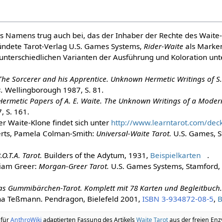
s Namens trug auch bei, das der Inhaber der Rechte des Waite-
ündete Tarot-Verlag U.S. Games Systems,
Rider-Waite
als Marke
n unterschiedlichen Varianten der Ausführung und Koloration u
The Sorcerer and his Apprentice. Unknown Hermetic Writings of S
.
Wellingborough 1987, S. 81.
Hermetic Papers of A. E. Waite. The Unknown Writings of a Moder
 S. 161.
er Waite-Klone findet sich unter
http://www.learntarot.com/de
rts, Pamela Colman-Smith:
Universal-Waite Tarot.
U.S. Games, S
.O.T.A. Tarot.
Builders of the Adytum, 1931,
Beispielkarten
.
liam Greer:
Morgan-Greer Tarot.
U.S. Games Systems, Stamford,
as Gummibärchen-Tarot. Komplett mit 78 Karten und Begleitbuch
a Teßmann. Pendragon, Bielefeld 2001,
ISBN 3-934872-08-5
,
B
 für
AnthroWiki
adaptierten Fassung des Artikels
Waite Tarot
aus der freien Enz