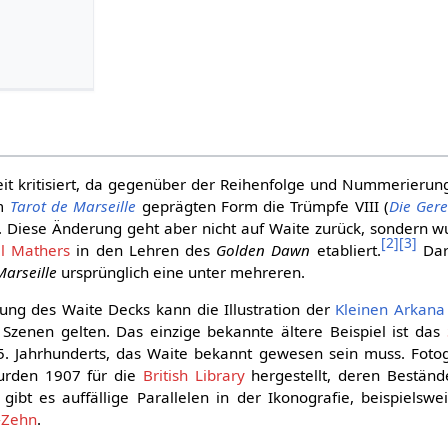
it kritisiert, da gegenüber der Reihenfolge und Nummerierun
om
Tarot de Marseille
geprägten Form die Trümpfe VIII (
Die Gere
. Diese Änderung geht aber nicht auf Waite zurück, sondern w
[
2
]
[
3
]
ll Mathers
in den Lehren des
Golden Dawn
etabliert.
Dar
Marseille
ursprünglich eine unter mehreren.
ng des Waite Decks kann die Illustration der
Kleinen Arkana
r Szenen gelten. Das einzige bekannte ältere Beispiel ist das
15. Jahrhunderts, das Waite bekannt gewesen sein muss. Fot
wurden 1907 für die
British Library
hergestellt, deren Beständ
ibt es auffällige Parallelen in der Ikonografie, beispielsw
-Zehn
.