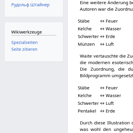
Eine weitere Änderung b
Рудольф Штайнер
Autoren war die Zuordnu
Stäbe
↔
Feuer
Kelche
↔
Wasser
Wikiwerkzeuge
Schwerter
↔
Erde
Spezialseiten
Münzen
↔
Luft
Seite zitieren
Waite vertauschte die Z
die modernen esoterisc
Die Zuordnung, die dur
Bildprogramm umgesetzt 
Stäbe
↔
Feuer
Kelche
↔
Wasser
Schwerter
↔
Luft
Pentakel
↔
Erde
Durch diese Illustration
was wohl den ungeheur