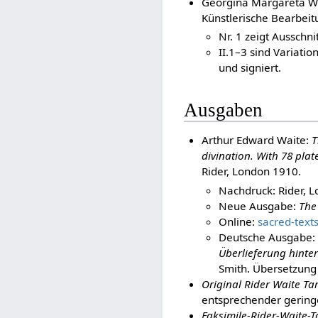
Georgina Margareta Wit
Künstlerische Bearbei
Nr. 1 zeigt Ausschn
II.1–3 sind Variati
und signiert.
Ausgaben
Arthur Edward Waite:
T
divination. With 78 pla
Rider, London 1910.
Nachdruck: Rider, 
Neue Ausgabe:
The 
Online:
sacred-text
Deutsche Ausgabe:
Überlieferung hinter
Smith. Übersetzung
Original Rider Waite Tar
entsprechender geringe
Faksimile-Rider-Waite-T