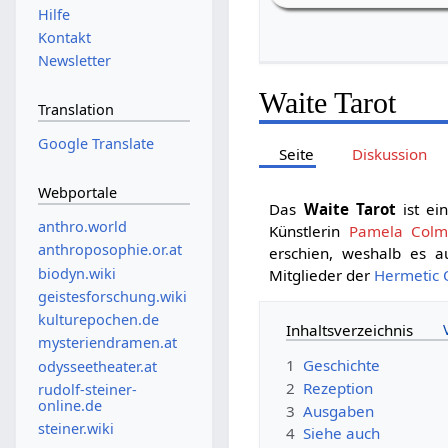
Hilfe
Kontakt
Newsletter
Waite Tarot
Translation
Google Translate
Seite
Diskussion
Webportale
Das
Waite Tarot
ist ei
anthro.world
Künstlerin
Pamela Colm
anthroposophie.or.at
erschien, weshalb es 
biodyn.wiki
Mitglieder der
Hermetic 
geistesforschung.wiki
kulturepochen.de
Inhaltsverzeichnis
mysteriendramen.at
1
Geschichte
odysseetheater.at
2
Rezeption
rudolf-steiner-
online.de
3
Ausgaben
steiner.wiki
4
Siehe auch