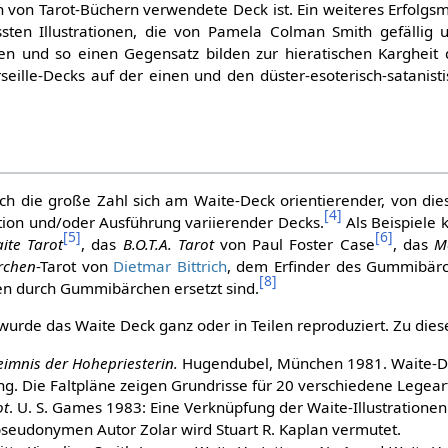
ion von Tarot-Büchern verwendete Deck ist. Ein weiteres Erfolgs
sten Illustrationen, die von Pamela Colman Smith gefällig 
n und so einen Gegensatz bilden zur hieratischen Kargheit d
rseille-Decks auf der einen und den düster-esoterisch-satanis
ch die große Zahl sich am Waite-Deck orientierender, von dies
[
4
]
ration und/oder Ausführung variierender Decks.
Als Beispiele
[
5
]
[
6
]
ite Tarot
, das
B.O.T.A. Tarot
von Paul Foster Case
, das
M
rchen
-Tarot von
Dietmar Bittrich
, dem Erfinder des Gummibärc
[
8
]
en durch Gummibärchen ersetzt sind.
 wurde das Waite Deck ganz oder in Teilen reproduziert. Zu dies
imnis der Hohepriesterin.
Hugendubel, München 1981. Waite-De
ng. Die Faltpläne zeigen Grundrisse für 20 verschiedene Legear
ot
. U. S. Games 1983: Eine Verknüpfung der Waite-Illustrationen
seudonymen Autor Zolar wird Stuart R. Kaplan vermutet.