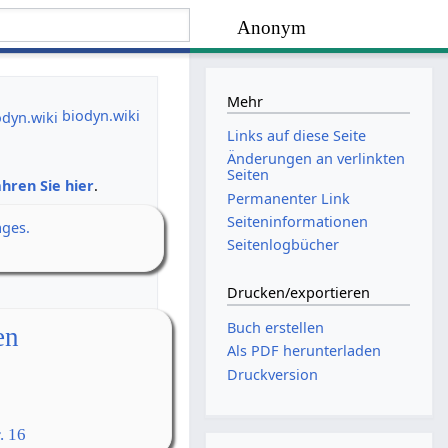
Anonym
Mehr
biodyn.wiki
Links auf diese Seite
Änderungen an verlinkten
Seiten
hren Sie hier
.
Permanenter Link
Seiten­­informationen
ages.
Seitenlogbücher
Drucken/­exportieren
Buch erstellen
en
Als PDF herunterladen
Druckversion
. 16