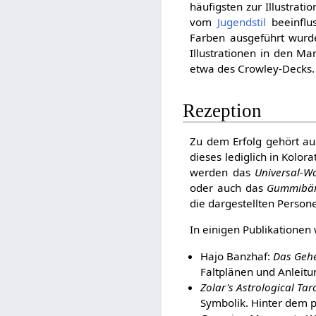
häufigsten zur Illustrat
vom
Jugendstil
beeinflus
Farben ausgeführt wurde
Illustrationen in den Ma
etwa des Crowley-Decks.
Rezeption
Zu dem Erfolg gehört au
dieses lediglich in Kolo
werden das
Universal-Wa
oder auch das
Gummibä
die dargestellten Person
In einigen Publikationen
Hajo Banzhaf:
Das Gehe
Faltplänen und Anleitu
Zolar's Astrological Tar
Symbolik. Hinter dem p