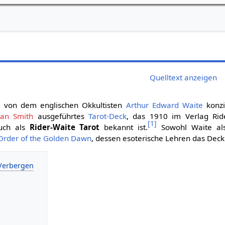
Quelltext anzeigen
n von dem englischen Okkultisten
Arthur Edward Waite
konzi
an Smith
ausgeführtes
Tarot-Deck
, das 1910 im Verlag Ri
[
1
]
auch als
Rider-Waite Tarot
bekannt ist.
Sowohl Waite al
Order of the Golden Dawn
, dessen esoterische Lehren das Deck 