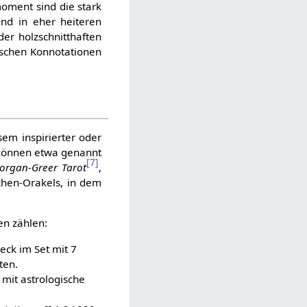
moment sind die stark
und in eher heiteren
er holzschnitthaften
tischen Konnotationen
em inspirierter oder
 können etwa genannt
[
7
]
organ-Greer Tarot
,
hen-Orakels, in dem
en zählen:
ck im Set mit 7
ten.
 mit astrologische