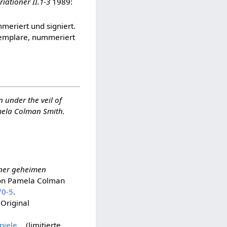
iationer II.1-3
1989:
mmeriert und signiert.
Exemplare, nummeriert
n under the veil of
amela Colman Smith.
iner geheimen
von Pamela Colman
70-5
.
Original
piele
(limitierte