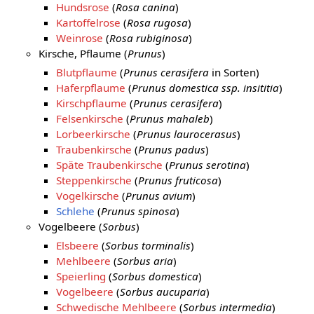
Hundsrose
(
Rosa canina
)
Kartoffelrose
(
Rosa rugosa
)
Weinrose
(
Rosa rubiginosa
)
Kirsche, Pflaume (
Prunus
)
Blutpflaume
(
Prunus cerasifera
in Sorten)
Haferpflaume
(
Prunus domestica ssp. insititia
)
Kirschpflaume
(
Prunus cerasifera
)
Felsenkirsche
(
Prunus mahaleb
)
Lorbeerkirsche
(
Prunus laurocerasus
)
Traubenkirsche
(
Prunus padus
)
Späte Traubenkirsche
(
Prunus serotina
)
Steppenkirsche
(
Prunus fruticosa
)
Vogelkirsche
(
Prunus avium
)
Schlehe
(
Prunus spinosa
)
Vogelbeere (
Sorbus
)
Elsbeere
(
Sorbus torminalis
)
Mehlbeere
(
Sorbus aria
)
Speierling
(
Sorbus domestica
)
Vogelbeere
(
Sorbus aucuparia
)
Schwedische Mehlbeere
(
Sorbus intermedia
)