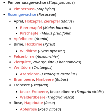
Pimpernussgewächse (
Staphyleaceae
)
Pimpernuss
(
Staphylea
)
Rosengewächse
(
Rosaceae
)
Apfel,
Holzapfel
,
Zierapfel
(
Malus
)
Beerenapfel
(
Malus baccata
)
Kirschapfel
(
Malus prunifolia
)
Apfelbeere
(
Aronia
)
Birne,
Holzbirne
(
Pyrus
)
Wildbirne
(
Pyrus pyraster
)
Felsenbirne
(
Amelanchier
)
Zierquitte
, Zwergquitte (
Chaenomeles
)
Weißdorn
(
Crataegus
)
Azaroldorn
(
Crataegus azarolus
)
Brombeere
,
Himbeere
(
Rubus
)
Erdbeere (
Fragaria
)
Knack-Erdbeere
, Knackelbeere (
Fragaria viridis
)
Walderdbeere
(
Fragaria vesca
)
Rose,
Hagebutte
(
Rosa
)
Apfelrose
(
Rosa villosa
)