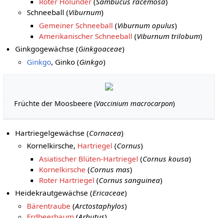
Roter Holunder
(
Sambucus racemosa
)
Schneeball (
Viburnum
)
Gemeiner Schneeball
(
Viburnum opulus
)
Amerikanischer Schneeball
(
Viburnum trilobum
)
Ginkgogewächse (
Ginkgoaceae
)
Ginkgo
, Ginko (
Ginkgo
)
Früchte der Moosbeere (
Vaccinium macrocarpon
)
Hartriegelgewächse (
Cornacea
)
Kornelkirsche,
Hartriegel
(
Cornus
)
Asiatischer Blüten-Hartriegel
(
Cornus kousa
)
Kornelkirsche
(
Cornus mas
)
Roter Hartriegel
(
Cornus sanguinea
)
Heidekrautgewächse (
Ericaceae
)
Bärentraube
(
Arctostaphylos
)
Erdbeerbaum
(
Arbutus
)