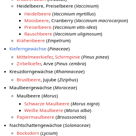
Heidelbeere, Preiselbeere (
Vaccinium
)
Heidelbeere
(
Vaccinium myrtillus
)
Moosbeere
, Cranberry (
Vaccinium macrocarpon
)
Preiselbeere
(
Vaccinium vitis-idea
)
Rauschbeere
(
Vaccinium uliginosum
)
Krähenbeere
(
Empetrum
)
Kieferngewächse
(
Pinaceae
)
Mittelmeerkiefer
,
Schirmpinie
(
Pinus pinea
)
Zirbelkiefer
, Arve (
Pinus cembra
)
Kreuzdorngewächse (
Rhamnaceae
)
Brustbeere
, Jujube (
Ziziphus
)
Maulbeergewächse (
Moraceae
)
Maulbeere (
Morus
)
Schwarze Maulbeere
(
Morus nigra
)
Weiße Maulbeere
(
Morus alba
)
Papiermaulbeere
(
Broussonetia
)
Nachtschattengewächse (
Solanaceae
)
Bocksdorn
(
Lycium
)