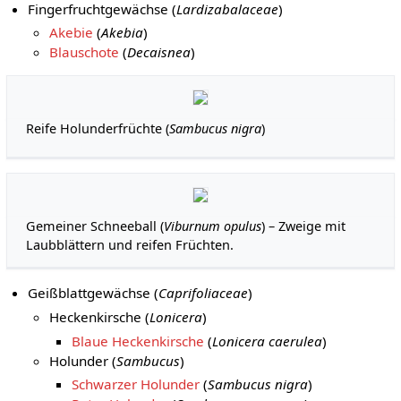
Fingerfruchtgewächse (
Lardizabalaceae
)
Akebie
(
Akebia
)
Blauschote
(
Decaisnea
)
Reife Holunderfrüchte (
Sambucus nigra
)
Gemeiner Schneeball (
Viburnum opulus
) – Zweige mit
Laubblättern und reifen Früchten.
Geißblattgewächse (
Caprifoliaceae
)
Heckenkirsche (
Lonicera
)
Blaue Heckenkirsche
(
Lonicera caerulea
)
Holunder (
Sambucus
)
Schwarzer Holunder
(
Sambucus nigra
)