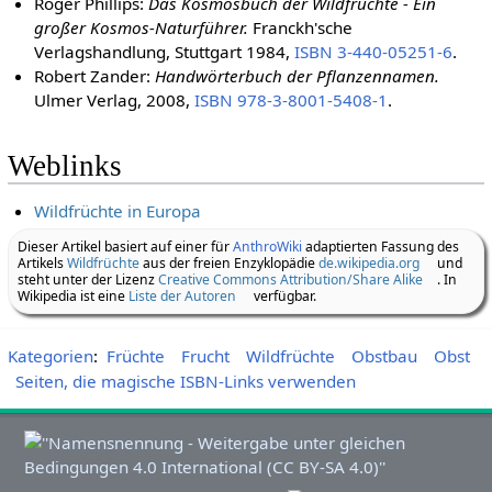
Roger Phillips:
Das Kosmosbuch der Wildfrüchte - Ein
großer Kosmos-Naturführer.
Franckh'sche
Verlagshandlung, Stuttgart 1984,
ISBN 3-440-05251-6
.
Robert Zander:
Handwörterbuch der Pflanzennamen.
Ulmer Verlag, 2008,
ISBN 978-3-8001-5408-1
.
Weblinks
Wildfrüchte in Europa
Dieser Artikel basiert auf einer für
AnthroWiki
adaptierten Fassung des
Artikels
Wildfrüchte
aus der freien Enzyklopädie
de.wikipedia.org
und
steht unter der Lizenz
Creative Commons Attribution/Share Alike
. In
Wikipedia ist eine
Liste der Autoren
verfügbar.
Kategorien
:
Früchte
Frucht
Wildfrüchte
Obstbau
Obst
Seiten, die magische ISBN-Links verwenden