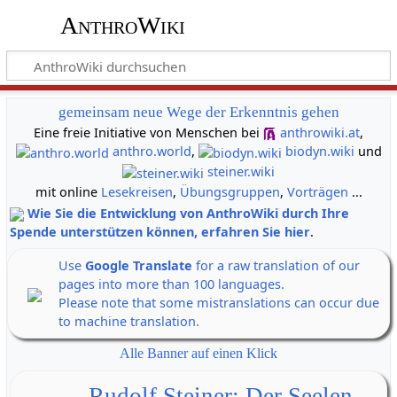
AnthroWiki
gemeinsam neue Wege der Erkenntnis gehen
Eine freie Initiative von Menschen bei
anthrowiki.at
,
anthro.world
,
biodyn.wiki
und
steiner.wiki
mit online
Lesekreisen
,
Übungsgruppen
,
Vorträgen
...
Wie Sie die Entwicklung von AnthroWiki durch Ihre
Spende unterstützen können, erfahren Sie hier
.
Use
Google Translate
for a raw translation of our
pages into more than 100 languages.
Please note that some mistranslations can occur due
to machine translation.
Alle Banner auf einen Klick
Rudolf Steiner: Der Seelen