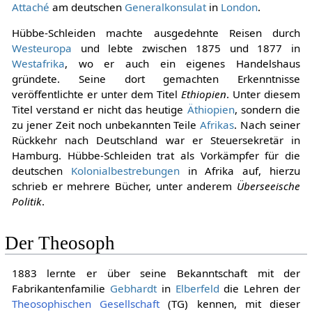
Attaché
am deutschen
Generalkonsulat
in
London
.
Hübbe-Schleiden machte ausgedehnte Reisen durch
Westeuropa
und lebte zwischen 1875 und 1877 in
Westafrika
, wo er auch ein eigenes Handelshaus
gründete. Seine dort gemachten Erkenntnisse
veröffentlichte er unter dem Titel
Ethiopien
. Unter diesem
Titel verstand er nicht das heutige
Äthiopien
, sondern die
zu jener Zeit noch unbekannten Teile
Afrikas
. Nach seiner
Rückkehr nach Deutschland war er Steuersekretär in
Hamburg. Hübbe-Schleiden trat als Vorkämpfer für die
deutschen
Kolonialbestrebungen
in Afrika auf, hierzu
schrieb er mehrere Bücher, unter anderem
Überseeische
Politik
.
Der Theosoph
1883 lernte er über seine Bekanntschaft mit der
Fabrikantenfamilie
Gebhardt
in
Elberfeld
die Lehren der
Theosophischen Gesellschaft
(TG) kennen, mit dieser