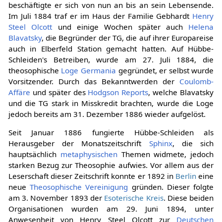
beschäftigte er sich von nun an bis an sein Lebensende.
Im Juli 1884 traf er im Haus der Familie Gebhardt
Henry
Steel Olcott
und einige Wochen später auch
Helena
Blavatsky
, die Begründer der TG, die auf ihrer Europareise
auch in Elberfeld Station gemacht hatten. Auf Hübbe-
Schleiden's Betreiben, wurde am 27. Juli 1884, die
theosophische
Loge Germania
gegründet, er selbst wurde
Vorsitzender. Durch das Bekanntwerden der
Coulomb-
Affäre
und später des
Hodgson Reports
, welche Blavatsky
und die TG stark in Misskredit brachten, wurde die Loge
jedoch bereits am 31. Dezember 1886 wieder aufgelöst.
Seit Januar 1886 fungierte Hübbe-Schleiden als
Herausgeber der Monatszeitschrift
Sphinx
, die sich
hauptsächlich
metaphysischen
Themen widmete, jedoch
starken Bezug zur Theosophie aufwies. Vor allem aus der
Leserschaft dieser Zeitschrift konnte er 1892 in
Berlin
eine
neue
Theosophische Vereinigung
gründen. Dieser folgte
am 3. November 1893 der
Esoterische Kreis
. Diese beiden
Organisationen wurden am 29. Juni 1894, unter
Anwesenheit von Henry Steel Olcott zur
Deutschen