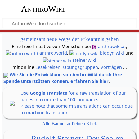
AnthroWiki
gemeinsam neue Wege der Erkenntnis gehen
Eine freie Initiative von Menschen bei
anthrowiki.at
,
anthro.world
,
biodyn.wiki
und
steiner.wiki
mit online
Lesekreisen
,
Übungsgruppen
,
Vorträgen
...
Wie Sie die Entwicklung von AnthroWiki durch Ihre
Spende unterstützen können, erfahren Sie hier
.
Use
Google Translate
for a raw translation of our
pages into more than 100 languages.
Please note that some mistranslations can occur due
to machine translation.
Alle Banner auf einen Klick
Rudolf Steiner: Der Seelen