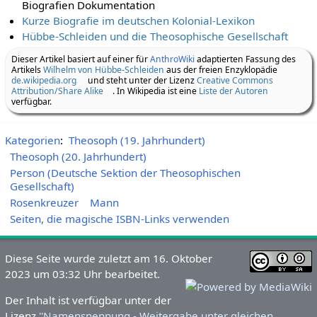
Biografien Dokumentation
Kurze Biografie im deutschen Kolonial-Lexikon
Hübbe-Schleiden und die Theosophische Gesellschaft
Dieser Artikel basiert auf einer für
AnthroWiki
adaptierten Fassung des
Artikels
Wilhelm von Hübbe-Schleiden
aus der freien Enzyklopädie
de.wikipedia.org
und steht unter der Lizenz
Creative Commons
Attribution/Share Alike
. In Wikipedia ist eine
Liste der Autoren
verfügbar.
Kategorien
:
Theosoph (19. Jahrhundert)
Theosoph (20. Jahrhundert)
Person (Deutsche Sektion der Theosophischen
Gesellschaft)
Rosenkreuzer
Mann
Seiten, die magische ISBN-Links verwenden
Diese Seite wurde zuletzt am 16. Oktober
2023 um 03:32 Uhr bearbeitet.
Der Inhalt ist verfügbar unter der
Lizenz
''Namensnennung - Weitergabe unter gleichen