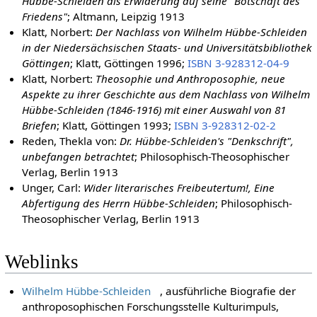
Hübbe-Schleiden als Erwiderung auf seine "Botschaft des
Friedens"
; Altmann, Leipzig 1913
Klatt, Norbert:
Der Nachlass von Wilhelm Hübbe-Schleiden
in der Niedersächsischen Staats- und Universitätsbibliothek
Göttingen
; Klatt, Göttingen 1996;
ISBN 3-928312-04-9
Klatt, Norbert:
Theosophie und Anthroposophie, neue
Aspekte zu ihrer Geschichte aus dem Nachlass von Wilhelm
Hübbe-Schleiden (1846-1916) mit einer Auswahl von 81
Briefen
; Klatt, Göttingen 1993;
ISBN 3-928312-02-2
Reden, Thekla von:
Dr. Hübbe-Schleiden's "Denkschrift",
unbefangen betrachtet
; Philosophisch-Theosophischer
Verlag, Berlin 1913
Unger, Carl:
Wider literarisches Freibeutertum!, Eine
Abfertigung des Herrn Hübbe-Schleiden
; Philosophisch-
Theosophischer Verlag, Berlin 1913
Weblinks
Wilhelm Hübbe-Schleiden
, ausführliche Biografie der
anthroposophischen Forschungsstelle Kulturimpuls,