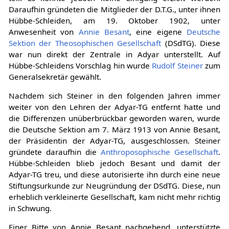
Daraufhin gründeten die Mitglieder der D.T.G., unter ihnen
Hübbe-Schleiden, am 19. Oktober 1902, unter
Anwesenheit von
Annie Besant
, eine eigene
Deutsche
Sektion der Theosophischen Gesellschaft
(DSdTG). Diese
war nun direkt der Zentrale in Adyar unterstellt. Auf
Hübbe-Schleidens Vorschlag hin wurde
Rudolf Steiner
zum
Generalsekretär gewählt.
Nachdem sich Steiner in den folgenden Jahren immer
weiter von den Lehren der Adyar-TG entfernt hatte und
die Differenzen unüberbrückbar geworden waren, wurde
die Deutsche Sektion am 7. März 1913 von Annie Besant,
der Präsidentin der Adyar-TG, ausgeschlossen. Steiner
gründete daraufhin die
Anthroposophische Gesellschaft
.
Hübbe-Schleiden blieb jedoch Besant und damit der
Adyar-TG treu, und diese autorisierte ihn durch eine neue
Stiftungsurkunde zur Neugründung der DSdTG. Diese, nun
erheblich verkleinerte Gesellschaft, kam nicht mehr richtig
in Schwung.
Einer Bitte von Annie Besant nachgebend, unterstützte