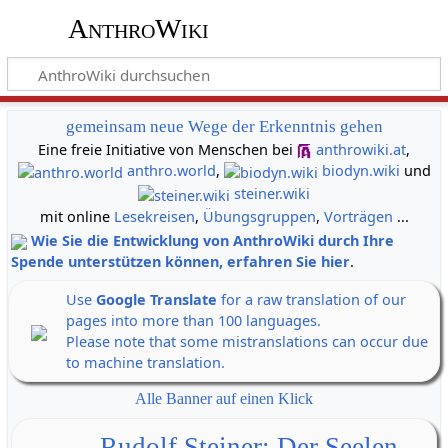
AnthroWiki
gemeinsam neue Wege der Erkenntnis gehen
Eine freie Initiative von Menschen bei
anthrowiki.at
,
anthro.world
,
biodyn.wiki
und
steiner.wiki
mit online
Lesekreisen
,
Übungsgruppen
,
Vorträgen
...
Wie Sie die Entwicklung von AnthroWiki durch Ihre
Spende unterstützen können, erfahren Sie hier
.
Use
Google Translate
for a raw translation of our
pages into more than 100 languages.
Please note that some mistranslations can occur due
to machine translation.
Alle Banner auf einen Klick
Rudolf Steiner: Der Seelen