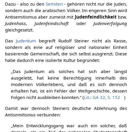
Dazu - also zu den
Semiten
- gehören nicht nur die Juden,
sondern auch die arabischen Völker. Im engeren Sinn wird
Antisemitismus aber zumeist mit
Judenfeindlichkeit
bzw.
Judenhass
,
Judenfeindschaft
oder
Judenverfolgung
gleichgesetzt.
Das
Judentum
begreift Rudolf Steiner nicht als Rasse,
sondern als eine auf religiöser und nationaler Einheit
basierende Gemeinschaft, die sich selbst ausgrenzt. Diese
habe dadurch eine isolierte Kultur begründet:
„Das Judentum als solches hat sich aber längst
ausgelebt, hat keine Berechtigung innerhalb des
modernen Völkerlebens, und daß es sich dennoch
erhalten hat, ist ein Fehler der Weltgeschichte, dessen
Folgen nicht ausbleiben konnten.“ (
Lit.
:
GA 32, S. 152
)
Damit war dennoch Steiners deutliche Ablehnung des
Antisemitismus
verbunden:
„Mein Entwicklungsgang war auch ein solcher, daß
damals, als ein Teil der nationalen Studentenschaft