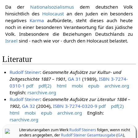
Da der
Nationalsozialismus
dem deutschen Volk
hinsichtlich des
Holocaust
an den Juden ein besonders
negatives
Karma
aufbürdete, steht dieses auch heute
noch in einer besonderen Verantwortung für das jüdische
Volk. Insbesondere die Beziehungen Deutschlands zu
Israel
sind - nach wie vor - durch den Holocaust belastet.
Literatur
Rudolf Steiner
:
Gesammelte Aufsätze zur Kultur- und
Zeitgeschichte 1887 – 1901
,
GA 31
(1989),
ISBN 3-7274-
0310-1
pdf
pdf(2)
html
mobi
epub
archive.org
English:
rsarchive.org
Rudolf Steiner
:
Gesammelte Aufsätze zur Literatur 1884 –
1902
,
GA 32
(2004),
ISBN 3-7274-0320-9
pdf
pdf(2)
html
mobi
epub
archive.org
English:
rsarchive.org
Literaturangaben zum Werk
Rudolf Steiners
folgen, wenn nicht
anders angegeben, der
Rudolf Steiner Gesamtausgabe
(
GA
),