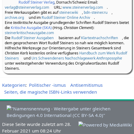
Rudolf Steiner Verlag
, Dornach/Schweiz Email:
verlag@steinerverlag.com
URL:
www.steinerverlag.com
.
Freie Werkausgaben gibt es auf
steiner.wiki
,
bdn-steiner.ru
,
archive.org
und im
Rudolf Steiner Online Archiv
.
Eine
textkritische
Ausgabe grundlegender Schriften Rudolf Steiners bietet
die
Kritische Ausgabe (SKA)
(Hrsg.
Christian Clement
):
steinerkritischeausgabe.com
Die
Rudolf Steiner Ausgaben
basieren auf
Klartextnachschriften
, die
dem gesprochenen Wort Rudolf Steiners so nah wie möglich kommen.
Hilfreiche Werkzeuge zur Orientierung in Steiners Gesamtwerk sind
Christian Karls
kostenlos online verfügbares
Handbuch zum Werk Rudolf
Steiners
und
Urs Schwendeners Nachschlagewerk
Anthroposophie
unter weitestgehender Verwendung des Originalwortlautes Rudolf
Steiners.
Kategorien
:
Politischer -ismus
Antisemitismus
Seiten, die magische ISBN-Links verwenden
Diese Seite wurde zuletzt am 28.
Februar 2021 um 08:24 Uhr