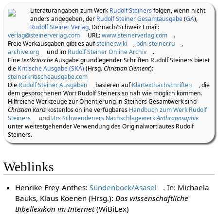
Literaturangaben zum Werk
Rudolf Steiners
folgen, wenn nicht
anders angegeben, der
Rudolf Steiner Gesamtausgabe
(
GA
),
Rudolf Steiner Verlag
, Dornach/Schweiz Email:
verlag@steinerverlag.com
URL:
www.steinerverlag.com
.
Freie Werkausgaben gibt es auf
steiner.wiki
,
bdn-steiner.ru
,
archive.org
und im
Rudolf Steiner Online Archiv
.
Eine
textkritische
Ausgabe grundlegender Schriften Rudolf Steiners bietet
die
Kritische Ausgabe (SKA)
(Hrsg.
Christian Clement
):
steinerkritischeausgabe.com
Die
Rudolf Steiner Ausgaben
basieren auf
Klartextnachschriften
, die
dem gesprochenen Wort Rudolf Steiners so nah wie möglich kommen.
Hilfreiche Werkzeuge zur Orientierung in Steiners Gesamtwerk sind
Christian Karls
kostenlos online verfügbares
Handbuch zum Werk Rudolf
Steiners
und
Urs Schwendeners Nachschlagewerk
Anthroposophie
unter weitestgehender Verwendung des Originalwortlautes Rudolf
Steiners.
Weblinks
Henrike Frey-Anthes:
Sündenbock/Asasel
. In: Michaela
Bauks, Klaus Koenen (Hrsg.):
Das wissenschaftliche
Bibellexikon im Internet
(WiBiLex)