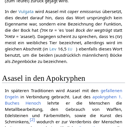
(zum Teufel) zurück gejagt wird.
In der
Vulgata
wird Asasel mit
caper emissarius
übersetzt,
dies deutet darauf hin, dass das Wort ursprünglich kein
Eigenname war, sondern eine Bezeichnung der Funktion,
die der Bock hat (עז אזל = 'es 'osel
Bock der wegträgt
statt
עזאזל = 'asasel). Dagegen scheint zu sprechen, dass 'es (עז)
meist ein weibliches Tier bezeichnet, allerdings wird im
gleichen Abschnitt (in
Lev
16,5
) ebenfalls dieses Wort
EU
benutzt, um die beiden (ausdrücklich männlichen!) Böcke
als
Ziegen
böcke zu bezeichnen.
Asasel in den Apokryphen
In späteren Traditionen wird Asasel mit den
gefallenen
Engeln
in Verbindung gebracht. Laut des
apokryphen
1.
Buches Henoch
lehrte er die Menschen die
Metallbearbeitung, den Gebrauch von Waffen,
Edelsteinen und Färbemitteln, sowie die Kunst des
[
2
]
Schminkens,
wodurch er zur Verderbnis der Menschen