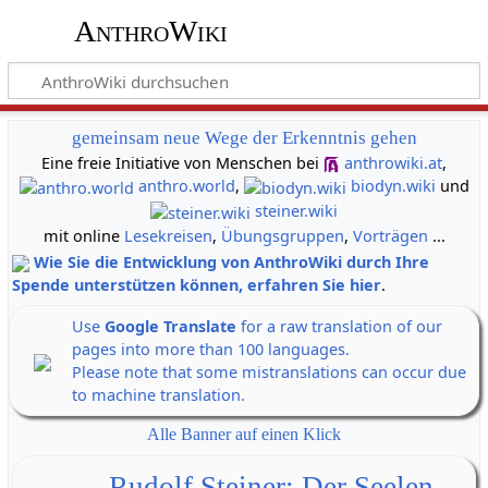
AnthroWiki
gemeinsam neue Wege der Erkenntnis gehen
Eine freie Initiative von Menschen bei
anthrowiki.at
,
anthro.world
,
biodyn.wiki
und
steiner.wiki
mit online
Lesekreisen
,
Übungsgruppen
,
Vorträgen
...
Wie Sie die Entwicklung von AnthroWiki durch Ihre
Spende unterstützen können, erfahren Sie hier
.
Use
Google Translate
for a raw translation of our
pages into more than 100 languages.
Please note that some mistranslations can occur due
to machine translation.
Alle Banner auf einen Klick
Rudolf Steiner: Der Seelen