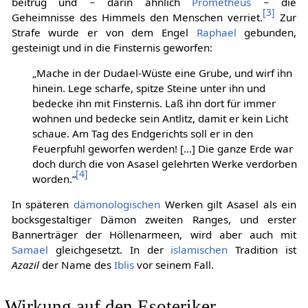
beitrug und − darin ähnlich
Prometheus
− die
[
3
]
Geheimnisse des Himmels den Menschen verriet.
Zur
Strafe wurde er von dem Engel
Raphael
gebunden,
gesteinigt und in die Finsternis geworfen:
„Mache in der Dudael-Wüste eine Grube, und wirf ihn
hinein. Lege scharfe, spitze Steine unter ihn und
bedecke ihn mit Finsternis. Laß ihn dort für immer
wohnen und bedecke sein Antlitz, damit er kein Licht
schaue. Am Tag des Endgerichts soll er in den
Feuerpfuhl geworfen werden! […] Die ganze Erde war
doch durch die von Asasel gelehrten Werke verdorben
[
4
]
worden.“
In späteren
dämonologischen
Werken gilt Asasel als ein
bocksgestaltiger Dämon zweiten Ranges, und erster
Bannerträger der Höllenarmeen, wird aber auch mit
Samael
gleichgesetzt. In der
islamischen
Tradition ist
Azazil
der Name des
Iblis
vor seinem Fall.
Wirkung auf den Esoteriker