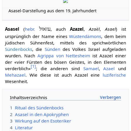
Asasel-Darstellung aus dem 19. Jahrhundert
Asasel
(
hebr.
עזאזל
, auch
Azazel
,
Azaël
,
Asael
) ist
ursprünglich der Name eines
Wüstendämons
, dem beim
jüdischen Sühnenfest, mittels des sprichwörtlichen
Sündenbocks
, die
Sünden
des Volkes Israel aufgeladen
wurden. Nach
Agrippa von Nettesheim
ist Azazel einer
der «vier Fürsten des bösen Geistes, in den Elementen
[
1
]
verderblich»
; die anderen sind
Samael
,
Azael
und
Mehazael
. Wie diese ist auch Azazel eine
luziferische
Wesenheit.
Inhaltsverzeichnis
1
Ritual des Sündenbocks
2
Asasel in den Apokryphen
3
Wirkung auf den Esoteriker
4
Literatur