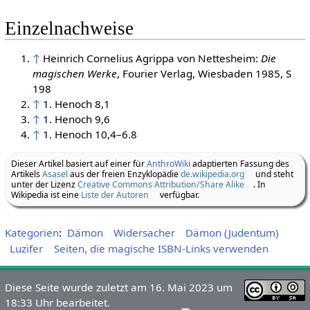
Einzelnachweise
↑
Heinrich Cornelius Agrippa von Nettesheim:
Die
magischen Werke
, Fourier Verlag, Wiesbaden 1985, S
198
↑
1. Henoch 8,1
↑
1. Henoch 9,6
↑
1. Henoch 10,4–6.8
Dieser Artikel basiert auf einer für
AnthroWiki
adaptierten Fassung des
Artikels
Asasel
aus der freien Enzyklopädie
de.wikipedia.org
und steht
unter der Lizenz
Creative Commons Attribution/Share Alike
. In
Wikipedia ist eine
Liste der Autoren
verfügbar.
Kategorien
:
Dämon
Widersacher
Dämon (Judentum)
Luzifer
Seiten, die magische ISBN-Links verwenden
Diese Seite wurde zuletzt am 16. Mai 2023 um
18:33 Uhr bearbeitet.