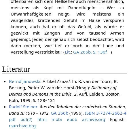
offenbaren sich dem Hellseher auch menschenähnlich,
meistens als Kopf mit Rabenflügeln. - Wer zu
Unwahrhaftigkeiten neigt, wird meistens ein
würgendes, kratzendes Gefühl im Halse verspüren
können, auch hat er oft das Gefühl, als würde er
gezwickt mit Zangen und von tausend Armen
gepeinigt. Jeder, der genau sich selbst beobachtet, wird
dann merken, wie tief er noch in der Lüge und
Verstellung verstrickt ist!" (
Lit.
:
GA 266b, S. 130f
)
Literatur
Bernd Janowski
: Artikel
Azazel.
In: K. van der Toorn, B.
Becking, Pieter W. van der Horst (Hrsg.):
Dictionary of
Deities and Demons in the Bible.
2. Aufl. Leiden, Boston,
Köln, 1999. S. 128–131
Rudolf Steiner
:
Aus den Inhalten der esoterischen Stunden,
Band II: 1910 – 1912
,
GA 266b
(1996),
ISBN 3-7274-2662-4
pdf
pdf(2)
html
mobi
epub
archive.org
English:
rsarchive.org