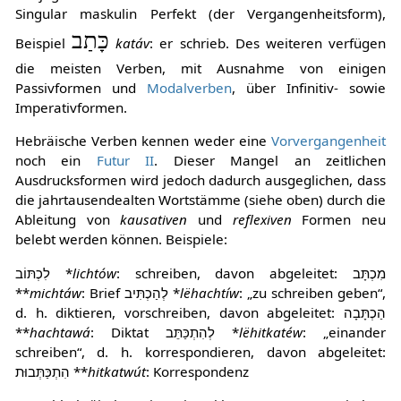
Singular maskulin Perfekt (der Vergangenheitsform),
כָּתַב
Beispiel
katáv
: er schrieb. Des weiteren verfügen
die meisten Verben, mit Ausnahme von einigen
Passivformen und
Modalverben
, über Infinitiv- sowie
Imperativformen.
Hebräische Verben kennen weder eine
Vorvergangenheit
noch ein
Futur II
. Dieser Mangel an zeitlichen
Ausdrucksformen wird jedoch dadurch ausgeglichen, dass
die jahrtausendealten Wortstämme (siehe oben) durch die
Ableitung von
kausativen
und
reflexiven
Formen neu
belebt werden können. Beispiele:
לִכְתּוֹב *
lichtów
: schreiben, davon abgeleitet: מִכְתָּב
**
michtáw
: Brief לְהַכְתִּיב *
lëhachtíw
: „zu schreiben geben“,
d. h. diktieren, vorschreiben, davon abgeleitet: הַכְתָּבָה
**
hachtawá
: Diktat לְהִתְכַּתֵּב *
lëhitkatéw
: „einander
schreiben“, d. h. korrespondieren, davon abgeleitet:
הִתְכַּתְּבוּת **
hitkatwút
: Korrespondenz