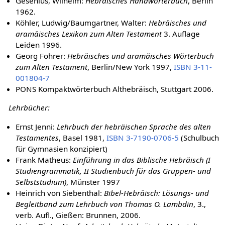
Gesenius, Wilhelm:
Hebräisches Handwörterbuch
, Berlin
1962.
Köhler, Ludwig/Baumgartner, Walter:
Hebräisches und
aramäisches Lexikon zum Alten Testament
3. Auflage
Leiden 1996.
Georg Fohrer:
Hebräisches und aramäisches Wörterbuch
zum Alten Testament
, Berlin/New York 1997,
ISBN 3-11-
001804-7
PONS Kompaktwörterbuch Althebräisch, Stuttgart 2006.
Lehrbücher:
Ernst Jenni:
Lehrbuch der hebräischen Sprache des alten
Testamentes
, Basel 1981,
ISBN 3-7190-0706-5
(Schulbuch
für Gymnasien konzipiert)
Frank Matheus:
Einführung in das Biblische Hebräisch (I
Studiengrammatik, II Studienbuch für das Gruppen- und
Selbststudium)
, Münster 1997
Heinrich von Siebenthal:
Bibel-Hebräisch: Lösungs- und
Begleitband zum Lehrbuch von Thomas O. Lambdin
, 3.,
verb. Aufl., Gießen: Brunnen, 2006.