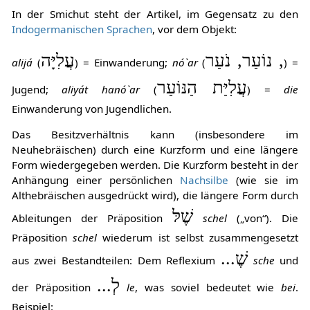
In der Smichut steht der Artikel, im Gegensatz zu den
Indogermanischen Sprachen
, vor dem Objekt:
, נוֹעַר, נֹעַר
עֲלִיָּה
alijá
(
) = Einwanderung;
nó`ar
(
) =
עֲלִיַּת הַנּוֹעַר
Jugend;
aliyát hanó`ar
(
) =
die
Einwanderung von Jugendlichen.
Das Besitzverhältnis kann (insbesondere im
Neuhebräischen) durch eine Kurzform und eine längere
Form wiedergegeben werden. Die Kurzform besteht in der
Anhängung einer persönlichen
Nachsilbe
(wie sie im
Althebräischen ausgedrückt wird), die längere Form durch
שֶׁלּ
Ableitungen der Präposition
schel
(„von“). Die
Präposition
schel
wiederum ist selbst zusammengesetzt
שֶׁ...
aus zwei Bestandteilen: Dem Reflexium
sche
und
לְ...
der Präposition
le
, was soviel bedeutet wie
bei
.
Beispiel: