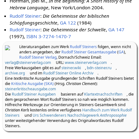
Hoffman, Joel M.,
In the Beginning: A Short History of the
Hebrew Language
, New York/London 2004.
Rudolf Steiner
:
Die Geheimnisse der biblischen
Schöpfungsgeschichte
,
GA 122
(1984)
Rudolf Steiner
:
Die Geheimnisse der Schwelle
,
GA 147
(1997),
ISBN 3-7274-1470-7
Literaturangaben zum Werk
Rudolf Steiners
folgen, wenn nicht
anders angegeben, der
Rudolf Steiner Gesamtausgabe
(
GA
),
Rudolf Steiner Verlag
, Dornach/Schweiz Email:
verlag@steinerverlag.com
URL:
www.steinerverlag.com
.
Freie Werkausgaben gibt es auf
steiner.wiki
,
bdn-steiner.ru
,
archive.org
und im
Rudolf Steiner Online Archiv
.
Eine
textkritische
Ausgabe grundlegender Schriften Rudolf Steiners bietet
die
Kritische Ausgabe (SKA)
(Hrsg.
Christian Clement
):
steinerkritischeausgabe.com
Die
Rudolf Steiner Ausgaben
basieren auf
Klartextnachschriften
, die
dem gesprochenen Wort Rudolf Steiners so nah wie möglich kommen.
Hilfreiche Werkzeuge zur Orientierung in Steiners Gesamtwerk sind
Christian Karls
kostenlos online verfügbares
Handbuch zum Werk Rudolf
Steiners
und
Urs Schwendeners Nachschlagewerk
Anthroposophie
unter weitestgehender Verwendung des Originalwortlautes Rudolf
Steiners.