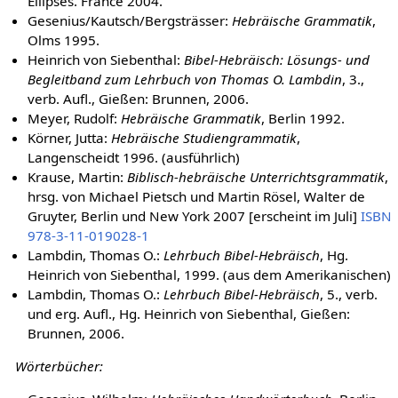
Ellipses. France 2004.
Gesenius/Kautsch/Bergsträsser:
Hebräische Grammatik
,
Olms 1995.
Heinrich von Siebenthal:
Bibel-Hebräisch: Lösungs- und
Begleitband zum Lehrbuch von Thomas O. Lambdin
, 3.,
verb. Aufl., Gießen: Brunnen, 2006.
Meyer, Rudolf:
Hebräische Grammatik
, Berlin 1992.
Körner, Jutta:
Hebräische Studiengrammatik
,
Langenscheidt 1996. (ausführlich)
Krause, Martin:
Biblisch-hebräische Unterrichtsgrammatik
,
hrsg. von Michael Pietsch und Martin Rösel, Walter de
Gruyter, Berlin und New York 2007 [erscheint im Juli]
ISBN
978-3-11-019028-1
Lambdin, Thomas O.:
Lehrbuch Bibel-Hebräisch
, Hg.
Heinrich von Siebenthal, 1999. (aus dem Amerikanischen)
Lambdin, Thomas O.:
Lehrbuch Bibel-Hebräisch
, 5., verb.
und erg. Aufl., Hg. Heinrich von Siebenthal, Gießen:
Brunnen, 2006.
Wörterbücher: