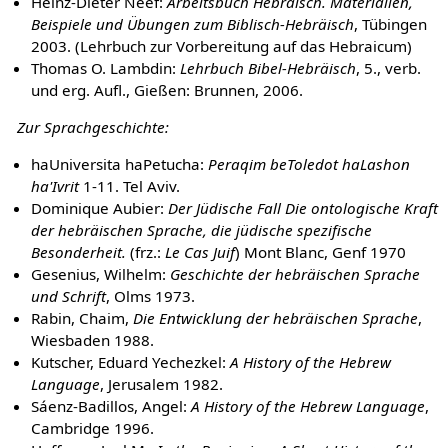
Heinz-Dieter Neef:
Arbeitsbuch Hebräisch. Materialien,
Beispiele und Übungen zum Biblisch-Hebräisch
, Tübingen
2003. (Lehrbuch zur Vorbereitung auf das Hebraicum)
Thomas O. Lambdin:
Lehrbuch Bibel-Hebräisch
, 5., verb.
und erg. Aufl., Gießen: Brunnen, 2006.
Zur Sprachgeschichte:
haUniversita haPetucha:
Peraqim beToledot haLashon
ha'Ivrit
1-11. Tel Aviv.
Dominique Aubier:
Der Jüdische Fall Die ontologische Kraft
der hebräischen Sprache, die jüdische spezifische
Besonderheit.
(frz.:
Le Cas Juif
) Mont Blanc, Genf 1970
Gesenius, Wilhelm:
Geschichte der hebräischen Sprache
und Schrift
, Olms 1973.
Rabin, Chaim,
Die Entwicklung der hebräischen Sprache
,
Wiesbaden 1988.
Kutscher, Eduard Yechezkel:
A History of the Hebrew
Language
, Jerusalem 1982.
Sáenz-Badillos, Angel:
A History of the Hebrew Language
,
Cambridge 1996.