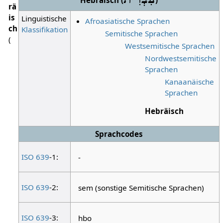
Hebräisch (
)
rä
is
Linguistische
Afroasiatische Sprachen
ch
Klassifikation
Semitische Sprachen
(
Westsemitische Sprachen
Nordwestsemitische
Sprachen
Kanaanäische
Sprachen
Hebräisch
Sprachcodes
ISO 639
-1:
-
ISO 639
-2:
sem (sonstige Semitische Sprachen)
ISO 639
-3:
hbo