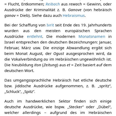
= Flucht, Entkommen;
Reibach
aus
rewach
= Gewinn, oder
Ausdrücke der Kriminalität z. B.
Ganove
(von hebräisch
ganav
= Dieb). Siehe dazu auch
Hebraismus
.
Bei der Schaffung von
Ivrit
seit Ende des 19. Jahrhunderts
wurden aus den meisten europäischen Sprachen
Ausdrücke
entlehnt
. Die modernen
Monatsnamen
in
Israel entsprechen den deutschen Bezeichnungen: Januar,
Februar, März usw. Die einzige Abwandlung ergibt sich
beim Monat August, der
Ogust
ausgesprochen wird, da
die Vokalverbindung
au
im Hebräischen ungewöhnlich ist.
Die Neubildung
iton
(
Zeitung
) aus
et
= Zeit basiert auf dem
deutschen Wort.
Das umgangssprachliche Hebräisch hat etliche deutsche
bzw. jiddische Ausdrücke aufgenommen, z. B. „spritz“,
„Schluck“, „Spitz“.
Auch im handwerklichen Sektor finden sich einige
deutsche Ausdrücke, wie bspw. „Stecker“ oder „Dübel“,
welcher allerdings – aufgrund des im Hebräischen