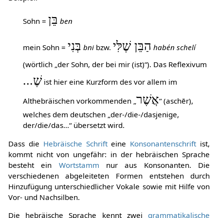
בֵּן
Sohn =
ben
הַבֵּן שֶׁלִּי
בְּנִי
mein Sohn =
bni
bzw.
habén schelí
(wörtlich „der Sohn, der bei mir (ist)“). Das Reflexivum
שֶׁ...
ist hier eine Kurzform des vor allem im
אֲשֶׁר
Althebräischen vorkommenden „
“ (aschēr),
welches dem deutschen „der-/die-/dasjenige,
der/die/das...“ übersetzt wird.
Dass die
Hebräische Schrift
eine
Konsonantenschrift
ist,
kommt nicht von ungefähr: in der hebräischen Sprache
besteht ein
Wortstamm
nur aus Konsonanten. Die
verschiedenen abgeleiteten Formen entstehen durch
Hinzufügung unterschiedlicher Vokale sowie mit Hilfe von
Vor- und Nachsilben.
Die hebräische Sprache kennt zwei
grammatikalische