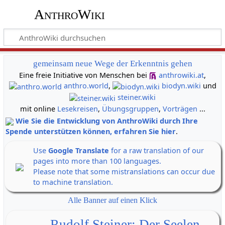
AnthroWiki
gemeinsam neue Wege der Erkenntnis gehen
Eine freie Initiative von Menschen bei
anthrowiki.at
,
anthro.world
,
biodyn.wiki
und
steiner.wiki
mit online
Lesekreisen
,
Übungsgruppen
,
Vorträgen
...
Wie Sie die Entwicklung von AnthroWiki durch Ihre
Spende unterstützen können, erfahren Sie hier
.
Use
Google Translate
for a raw translation of our
pages into more than 100 languages.
Please note that some mistranslations can occur due
to machine translation.
Alle Banner auf einen Klick
Rudolf Steiner: Der Seelen