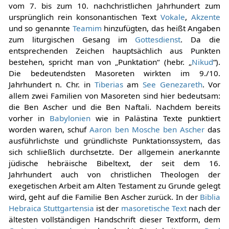
vom 7. bis zum 10. nachchristlichen Jahrhundert zum
ursprünglich rein konsonantischen Text
Vokale
,
Akzente
und so genannte
Teamim
hinzufügten, das heißt Angaben
zum liturgischen Gesang im
Gottesdienst
. Da die
entsprechenden Zeichen hauptsächlich aus Punkten
bestehen, spricht man von „Punktation“ (hebr. „
Nikud
“).
Die bedeutendsten Masoreten wirkten im 9./10.
Jahrhundert n. Chr. in
Tiberias
am
See Genezareth
. Vor
allem zwei Familien von Masoreten sind hier bedeutsam:
die Ben Ascher und die Ben Naftali. Nachdem bereits
vorher in
Babylonien
wie in Palästina Texte punktiert
worden waren, schuf
Aaron ben Mosche ben Ascher
das
ausführlichste und gründlichste Punktationssystem, das
sich schließlich durchsetzte. Der allgemein anerkannte
jüdische hebräische Bibeltext, der seit dem 16.
Jahrhundert auch von christlichen Theologen der
exegetischen Arbeit am Alten Testament zu Grunde gelegt
wird, geht auf die Familie Ben Ascher zurück. In der
Biblia
Hebraica Stuttgartensia
ist der
masoretische Text
nach der
ältesten vollständigen Handschrift dieser Textform, dem