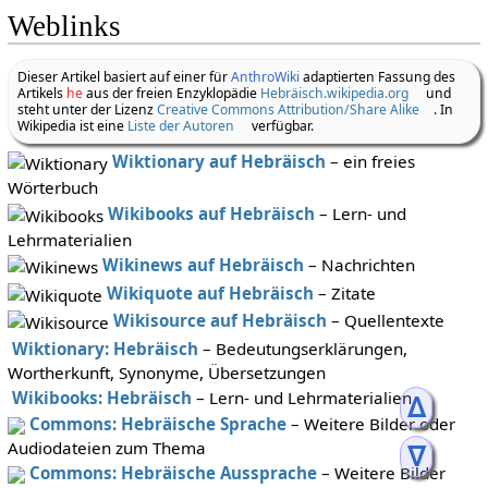
Weblinks
Dieser Artikel basiert auf einer für
AnthroWiki
adaptierten Fassung des
Artikels
he
aus der freien Enzyklopädie
Hebräisch.wikipedia.org
und
steht unter der Lizenz
Creative Commons Attribution/Share Alike
. In
Wikipedia ist eine
Liste der Autoren
verfügbar.
Wiktionary auf Hebräisch
– ein freies
Wörterbuch
Wikibooks auf Hebräisch
– Lern- und
Lehrmaterialien
Wikinews auf Hebräisch
– Nachrichten
Wikiquote auf Hebräisch
– Zitate
Wikisource auf Hebräisch
– Quellentexte
Wiktionary: Hebräisch
– Bedeutungserklärungen,
Wortherkunft, Synonyme, Übersetzungen
Wikibooks: Hebräisch
– Lern- und Lehrmaterialien
ᐃ
Commons: Hebräische Sprache
– Weitere Bilder oder
Audiodateien zum Thema
ᐁ
Commons: Hebräische Aussprache
– Weitere Bilder