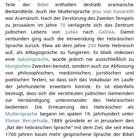
Teile der
Bibel
enthalten deshalb aramäische
Bestandteile. Auch die Muttersprache
Jesu von Nazareth
war Aramäisch. Nach der Zerstörung des Zweiten Tempels
zu Jerusalem im Jahre
70
verlagerte sich das Zentrum
jüdischen Lebens von
Judäa
nach
Galiläa
. Damit
verbunden ging auch die Verwendung der hebräischen
Sprache zurück. Etwa ab dem Jahre
200
hörte Hebräisch
auf, als Alltagssprache zu fungieren. Es blieb indessen
eine
Sakralsprache
, wurde jedoch nie ausschließlich zu
liturgischen
Zwecken benutzt, sondern auch zur Abfassung
von philosophischen, medizinischen, juristischen und
poetischen Texten, so dass sich das Vokabular im Laufe
der Jahrhunderte erweitern konnte. Es ist ebenfalls
bezeugt, dass sich die verstreuten jüdischen Gemeinden
zur Verständigung untereinander des Hebräischen
bedienten. Die Erneuerung des Hebräischen als
Muttersprache
begann im späten 19. Jahrhundert unter
Elieser Ben-Jehuda
. 1889 gründete er in Jerusalem den
„Rat der hebräischen Sprache“ mit dem Ziel, die seit etwa
1700 Jahren kaum mehr gesprochene Sprache der Bibel