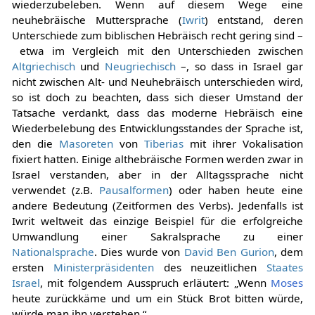
wiederzubeleben. Wenn auf diesem Wege eine
neuhebräische Muttersprache (
Iwrit
) entstand, deren
Unterschiede zum biblischen Hebräisch recht gering sind –
etwa im Vergleich mit den Unterschieden zwischen
Altgriechisch
und
Neugriechisch
–, so dass in Israel gar
nicht zwischen Alt- und Neuhebräisch unterschieden wird,
so ist doch zu beachten, dass sich dieser Umstand der
Tatsache verdankt, dass das moderne Hebräisch eine
Wiederbelebung des Entwicklungsstandes der Sprache ist,
den die
Masoreten
von
Tiberias
mit ihrer Vokalisation
fixiert hatten. Einige althebräische Formen werden zwar in
Israel verstanden, aber in der Alltagssprache nicht
verwendet (z.B.
Pausalformen
) oder haben heute eine
andere Bedeutung (Zeitformen des Verbs). Jedenfalls ist
Iwrit weltweit das einzige Beispiel für die erfolgreiche
Umwandlung einer Sakralsprache zu einer
Nationalsprache
. Dies wurde von
David Ben Gurion
, dem
ersten
Ministerpräsidenten
des neuzeitlichen
Staates
Israel
, mit folgendem Ausspruch erläutert: „Wenn
Moses
heute zurückkäme und um ein Stück Brot bitten würde,
würde man ihn verstehen.“