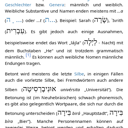
Geschlechter
bzw.
Genera
: männlich und weiblich.
Weibliche Substantive und Namen enden meistens mit
...a
שָׂרָה
...ת
... ָ ה
(
) oder
...t
(
). Beispiel: Sarah (
), `Ivrith
עִבְרִית
(
). Es gibt jedoch auch einige Ausnahmen,
לַיְלָה
beispielsweise endet das Wort „lájla“ (
- Nacht) mit
dem Buchstaben „He“ und ist trotzdem grammatisch
[
1
]
männlich.
Es können auch weibliche Nomen männliche
Endungen tragen.
Betont wird meistens die letzte
Silbe
, in einigen Fällen
auch die vorletzte Silbe, bei Fremdwörtern auch andere
אוּנִיבֶרְסִיטָה
Silben (
univérsita
„Universität“). Die
Betonung ist (im Neuhebräischen) schwach phonemisch,
es gibt also gelegentlich Wortpaare, die sich nur durch die
בִּירָה
בִּירָה
Betonung unterscheiden (
birá
„Hauptstadt“,
bíra
„Bier“). Manche Personennamen können auf
zweierlei Weise betont werden und erhalten dadurch