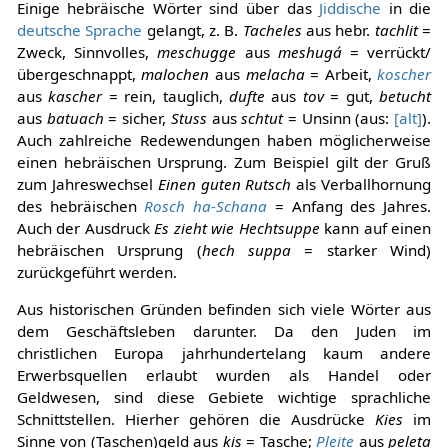
Einige hebräische Wörter sind über das
Jiddische
in die
deutsche Sprache
gelangt, z. B.
Tacheles
aus hebr.
tachlit
=
Zweck, Sinnvolles,
meschugge
aus
meshugá
= verrückt/
übergeschnappt,
malochen
aus
melacha
= Arbeit,
koscher
aus
kascher
= rein, tauglich,
dufte
aus
tov
= gut,
betucht
aus
batuach
= sicher,
Stuss
aus
schtut
= Unsinn (aus:
[alt]
).
Auch zahlreiche Redewendungen haben möglicherweise
einen hebräischen Ursprung. Zum Beispiel gilt der Gruß
zum Jahreswechsel
Einen guten Rutsch
als Verballhornung
des hebräischen
Rosch ha-Schana
= Anfang des Jahres.
Auch der Ausdruck
Es zieht wie Hechtsuppe
kann auf einen
hebräischen Ursprung (
hech suppa
= starker Wind)
zurückgeführt werden.
Aus historischen Gründen befinden sich viele Wörter aus
dem Geschäftsleben darunter. Da den Juden im
christlichen Europa jahrhundertelang kaum andere
Erwerbsquellen erlaubt wurden als Handel oder
Geldwesen, sind diese Gebiete wichtige sprachliche
Schnittstellen. Hierher gehören die Ausdrücke
Kies
im
Sinne von (Taschen)geld aus
kis
= Tasche;
Pleite
aus
peleta