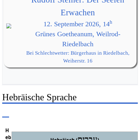
Erwachen
h
12. September 2026, 14
Grünes Goetheanum, Weilrod-
Riedelbach
Bei Schlechtwetter: Bürgerhaus in Riedelbach,
Weiherstr. 16
Hebräische Sprache
H
eb
עִבְרִית