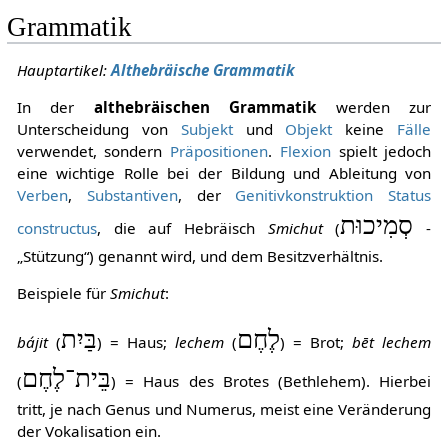
Grammatik
Hauptartikel:
Althebräische Grammatik
In der
althebräischen Grammatik
werden zur
Unterscheidung von
Subjekt
und
Objekt
keine
Fälle
verwendet, sondern
Präpositionen
.
Flexion
spielt jedoch
eine wichtige Rolle bei der Bildung und Ableitung von
Verben
,
Substantiven
, der
Genitivkonstruktion
Status
סְמִיכוּת
constructus
, die auf Hebräisch
Smichut
(
-
„Stützung“) genannt wird, und dem Besitzverhältnis.
Beispiele für
Smichut
:
לֶחֶם
בַּיִת
bájit
(
) = Haus;
lechem
(
) = Brot;
bēt lechem
בֵּית־לֶחֶם
(
) = Haus des Brotes (Bethlehem). Hierbei
tritt, je nach Genus und Numerus, meist eine Veränderung
der Vokalisation ein.