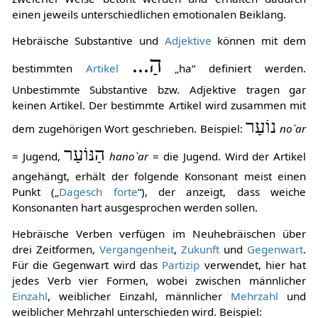
einen jeweils unterschiedlichen emotionalen Beiklang.
Hebräische Substantive und
Adjektive
können mit dem
הַ...
bestimmten
Artikel
„ha“ definiert werden.
Unbestimmte Substantive bzw. Adjektive tragen gar
keinen Artikel. Der bestimmte Artikel wird zusammen mit
נוֹעַר
dem zugehörigen Wort geschrieben. Beispiel:
no`ar
הַנּוֹעַר
= Jugend,
hano`ar
= die Jugend. Wird der Artikel
angehängt, erhält der folgende Konsonant meist einen
Punkt („
Dagesch forte
“), der anzeigt, dass weiche
Konsonanten hart ausgesprochen werden sollen.
Hebräische Verben verfügen im Neuhebräischen über
drei Zeitformen,
Vergangenheit
,
Zukunft
und
Gegenwart
.
Für die Gegenwart wird das
Partizip
verwendet, hier hat
jedes Verb vier Formen, wobei zwischen männlicher
Einzahl
, weiblicher Einzahl, männlicher
Mehrzahl
und
weiblicher Mehrzahl unterschieden wird. Beispiel: